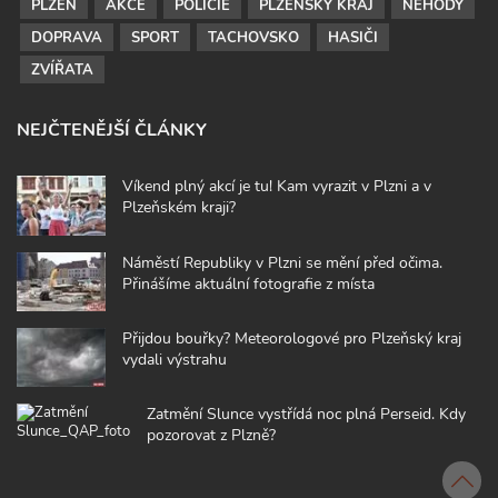
PLZEŇ
AKCE
POLICIE
PLZEŇSKÝ KRAJ
NEHODY
DOPRAVA
SPORT
TACHOVSKO
HASIČI
ZVÍŘATA
NEJČTENĚJŠÍ ČLÁNKY
Víkend plný akcí je tu! Kam vyrazit v Plzni a v
Plzeňském kraji?
Náměstí Republiky v Plzni se mění před očima.
Přinášíme aktuální fotografie z místa
Přijdou bouřky? Meteorologové pro Plzeňský kraj
vydali výstrahu
Zatmění Slunce vystřídá noc plná Perseid. Kdy
pozorovat z Plzně?