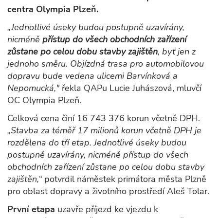
centra Olympia Plzeň.
„Jednotlivé úseky budou postupně uzavírány,
nicméně
přístup do všech obchodních zařízení
zůstane po celou dobu stavby zajištěn
, byť jen z
jednoho směru. Objízdná trasa pro automobilovou
dopravu bude vedena ulicemi Barvínková a
Nepomucká,"
řekla QAPu Lucie Juhászová, mluvčí
OC Olympia Plzeň.
Celková cena činí 16 743 376 korun včetně DPH.
„Stavba za téměř 17 milionů korun včetně DPH je
rozdělena do tří etap. Jednotlivé úseky budou
postupně uzavírány, nicméně přístup do všech
obchodních zařízení zůstane po celou dobu stavby
zajištěn,“
potvrdil náměstek primátora města Plzně
pro oblast dopravy a životního prostředí Aleš Tolar.
První etapa
uzavře příjezd ke vjezdu k