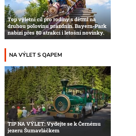
Top výletní cíl pro rodiny s dětmi na
druhou polovinu prázdnin. Bayern-Park
nabízí přes 80 atrakcí i letošní novinky.
NA VÝLET S QAPEM
TIP NA VÝLET: Vydejte se k Černému
jezeru Šumavláčkem