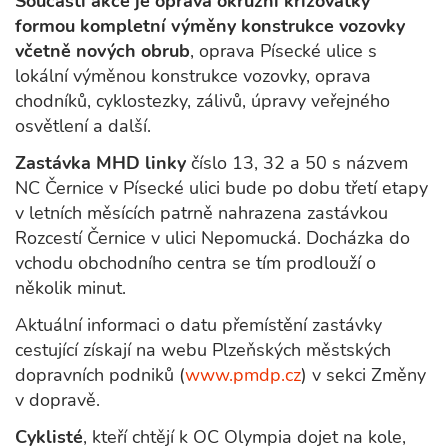
Součástí akce je oprava okružní křižovatky
formou kompletní výměny konstrukce vozovky
včetně nových obrub
, oprava Písecké ulice s
lokální výměnou konstrukce vozovky, oprava
chodníků, cyklostezky, zálivů, úpravy veřejného
osvětlení a další.
Zastávka MHD linky
číslo 13, 32 a 50 s názvem
NC Černice v Písecké ulici bude po dobu třetí etapy
v letních měsících patrně nahrazena zastávkou
Rozcestí Černice v ulici Nepomucká. Docházka do
vchodu obchodního centra se tím prodlouží o
několik minut.
Aktuální informaci o datu přemístění zastávky
cestující získají na webu Plzeňských městských
dopravních podniků (
www.pmdp.cz
) v sekci Změny
v dopravě.
Cyklisté
, kteří chtějí k OC Olympia dojet na kole,