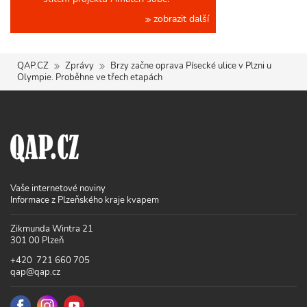
zobrazit další
QAP.CZ
Zprávy
Brzy začne oprava Písecké ulice v Plzni u
Olympie. Proběhne ve třech etapách
Vaše internetové noviny
Informace z Plzeňského kraje kvapem
Zikmunda Wintra 21
301 00 Plzeň
+420 721 660 705
qap@qap.cz