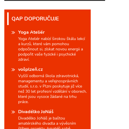
QAP DOPORUČUJE
Yoga Ateliér
Yoga Ateliér nabízí širokou škálu lekcí
a kurzů, které vám pomohou
odpočinout si, získat novou energii a
podpořit vaše fyzické i psychické
zdraví.
vošplzeň.cz
Vyšší odborná škola zdravotnická,
managementu a veřejnosprávních
studií, s.r.o. v Plzni poskytuje již více
než 30 let profesní vzdělání v oborech,
které jsou vysoce žádané na trhu
práce.
Divadélko JoNáš
Divadélko JoNáš je baštou
amatérského divadla a vývěsním
štítem projektu Amatéři sobě.