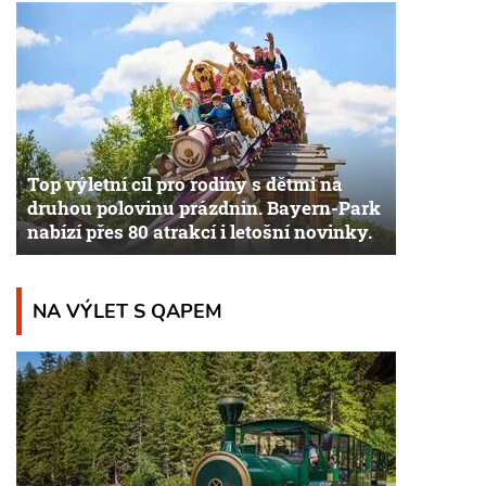
Top výletní cíl pro rodiny s dětmi na
druhou polovinu prázdnin. Bayern-Park
nabízí přes 80 atrakcí i letošní novinky.
NA VÝLET S QAPEM