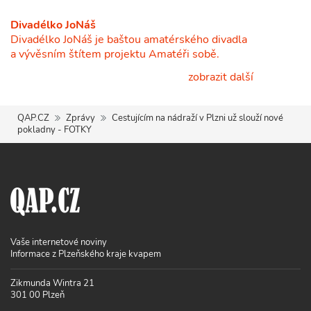
Divadélko JoNáš
Divadélko JoNáš je baštou amatérského divadla
a vývěsním štítem projektu Amatéři sobě.
zobrazit další
QAP.CZ
Zprávy
Cestujícím na nádraží v Plzni už slouží nové
pokladny - FOTKY
Vaše internetové noviny
Informace z Plzeňského kraje kvapem
Zikmunda Wintra 21
301 00 Plzeň