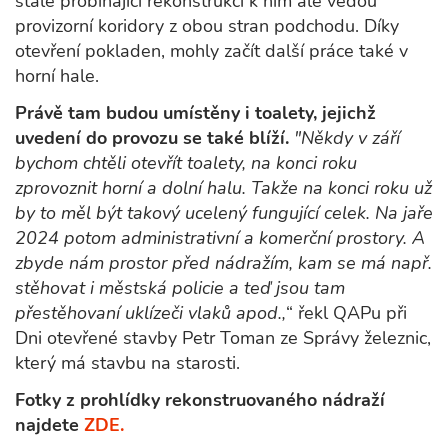
stále probíhající rekonstrukci k nim ale vedou
provizorní koridory z obou stran podchodu. Díky
otevření pokladen, mohly začít další práce také v
horní hale.
Právě tam budou umístěny i toalety, jejichž
uvedení do provozu se také blíží.
"Někdy v září
bychom chtěli otevřít toalety, na konci roku
zprovoznit horní a dolní halu. Takže na konci roku už
by to měl být takový ucelený fungující celek. Na jaře
2024 potom administrativní a komerční prostory. A
zbyde nám prostor před nádražím, kam se má např.
stěhovat i městská policie a teď jsou tam
přestěhovaní uklízeči vlaků apod.,
“ řekl QAPu při
Dni otevřené stavby Petr Toman ze Správy železnic,
který má stavbu na starosti.
Fotky z prohlídky rekonstruovaného nádraží
najdete
ZDE.