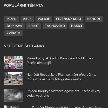
POPULÁRNÍ TÉMATA
PLZEŇ
AKCE
POLICIE
PLZEŇSKÝ KRAJ
NEHODY
DOPRAVA
SPORT
TACHOVSKO
HASIČI
ZVÍŘATA
NEJČTENĚJŠÍ ČLÁNKY
Víkend plný akcí je tu! Kam vyrazit v Plzni a v
Plzeňském kraji?
Náměstí Republiky v Plzni se mění před očima.
Přinášíme aktuální fotografie z místa
Přijdou bouřky? Meteorologové pro Plzeňský kraj
vydali výstrahu
Zatmění Slunce vystřídá noc plná Perseid. Kdy