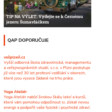
TIP NA VÝLET: Vydejte se k Černému
jezeru Šumavláčkem
QAP DOPORUČUJE
vošplzeň.cz
Vyšší odborná škola zdravotnická, managementu
a veřejnosprávních studií, s.r.o. v Plzni poskytuje
již více než 30 let profesní vzdělání v oborech,
které jsou vysoce žádané na trhu práce.
Yoga Ateliér
Yoga Ateliér nabízí širokou škálu lekcí a kurzů,
které vám pomohou odpočinout si, získat novou
energii a podpořit vaše fyzické i psychické zdraví.