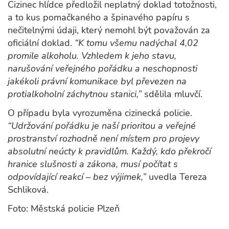
Cizinec hlídce předložil neplatný doklad totožnosti,
a to kus pomačkaného a špinavého papíru s
nečitelnými údaji, který nemohl být považován za
oficiální doklad.
“K tomu všemu nadýchal 4,02
promile alkoholu. Vzhledem k jeho stavu,
narušování veřejného pořádku a neschopnosti
jakékoli právní komunikace byl převezen na
protialkoholní záchytnou stanici,”
sdělila mluvčí.
O případu byla vyrozuměna cizinecká policie.
“Udržování pořádku je naší prioritou a veřejné
prostranství rozhodně není místem pro projevy
absolutní neúcty k pravidlům. Každý, kdo překročí
hranice slušnosti a zákona, musí počítat s
odpovídající reakcí – bez výjimek,”
uvedla Tereza
Schliková.
Foto: Městská policie Plzeň