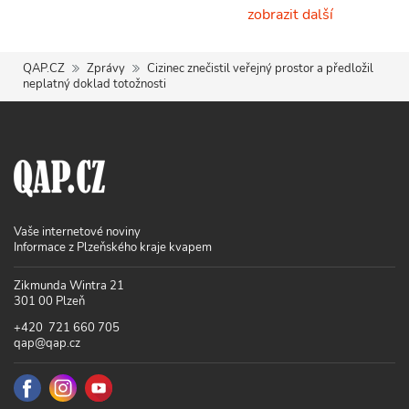
zobrazit další
QAP.CZ
Zprávy
Cizinec znečistil veřejný prostor a předložil
neplatný doklad totožnosti
Vaše internetové noviny
Informace z Plzeňského kraje kvapem
Zikmunda Wintra 21
301 00 Plzeň
+420 721 660 705
qap@qap.cz