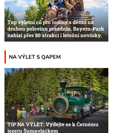
Top výletní cíl pro rodiny s dětmi na
druhou polovinu prázdnin. Bayern-Park
nabízí přes 80 atrakcí i letošní novinky.
NA VÝLET S QAPEM
TIP NA VÝLET: Vydejte se k Černému
jezeru Šumavláčkem