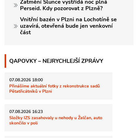
Zatmění Slunce vystřídá noc plná
Perseid. Kdy pozorovat z Plzně?
Vnitřní bazén v Plzni na Lochotíně se
uzavírá, otevřená bude jen venkovní
část
QAPOVKY – NEJRYCHLEJŠÍ ZPRÁVY
07.08.2026 18:00
Přinášíme aktuální fotky z rekonstrukce sadů
Pětatřicátníků v Plzni
07.08.2026 16:23
Složky IZS zasahovaly u nehody u Želčan, auto
skončilo v poli