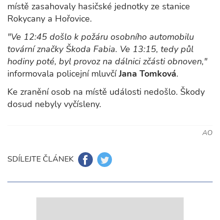
místě zasahovaly hasičské jednotky ze stanice
Rokycany a Hořovice.
"Ve 12:45 došlo k požáru osobního automobilu
tovární značky Škoda Fabia. Ve 13:15, tedy půl
hodiny poté, byl provoz na dálnici zčásti obnoven,"
informovala policejní mluvčí
Jana Tomková
.
Ke zranění osob na místě události nedošlo. Škody
dosud nebyly vyčísleny.
AO
SDÍLEJTE ČLÁNEK