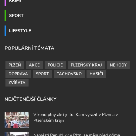
KRIMI
SPORT
LIFESTYLE
POPULÁRNÍ TÉMATA
PLZEŇ
AKCE
POLICIE
PLZEŇSKÝ KRAJ
NEHODY
DOPRAVA
SPORT
TACHOVSKO
HASIČI
ZVÍŘATA
NEJČTENĚJŠÍ ČLÁNKY
Víkend plný akcí je tu! Kam vyrazit v Plzni a v
Plzeňském kraji?
Náměstí Republiky v Plzni se mění před očima.