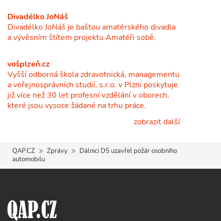
Divadélko JoNáš
Divadélko JoNáš je baštou amatérského divadla
a vývěsním štítem projektu Amatéři sobě.
vošplzeň.cz
Vyšší odborná škola zdravotnická, managementu
a veřejnosprávních studií, s.r.o. v Plzni poskytuje
již více než 30 let profesní vzdělání v oborech,
které jsou vysoce žádané na trhu práce.
zobrazit další
QAP.CZ
Zprávy
Dálnici D5 uzavřel požár osobního
automobilu