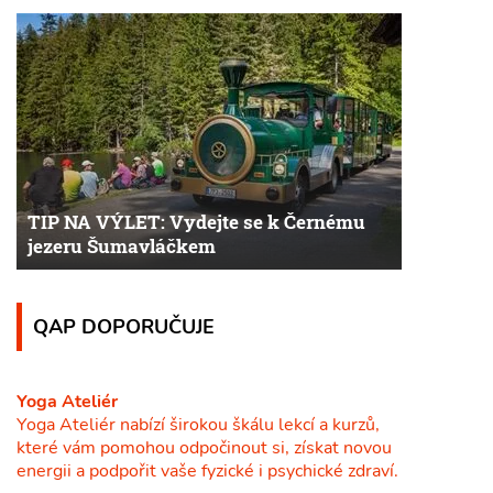
TIP NA VÝLET: Vydejte se k Černému
jezeru Šumavláčkem
QAP DOPORUČUJE
Yoga Ateliér
Yoga Ateliér nabízí širokou škálu lekcí a kurzů,
které vám pomohou odpočinout si, získat novou
energii a podpořit vaše fyzické i psychické zdraví.