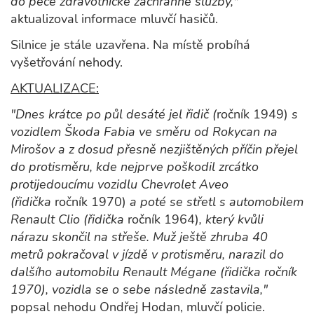
do péče zdravotnické záchranné služby,"
aktualizoval informace mluvčí hasičů.
Silnice je stále uzavřena. Na místě probíhá
vyšetřování nehody.
AKTUALIZACE:
"Dnes krátce po půl desáté jel řidič (
ročník 1949)
s
vozidlem Škoda Fabia ve směru od Rokycan na
Mirošov a z dosud přesně nezjištěných příčin přejel
do protisměru, kde nejprve poškodil zrcátko
protijedoucímu vozidlu Chevrolet Aveo
(řidička
ročník 1970)
a poté se střetl s automobilem
Renault Clio (řidička
ročník 1964)
, který kvůli
nárazu skončil na střeše. Muž ještě zhruba 40
metrů pokračoval v jízdě v protisměru, narazil do
dalšího automobilu Renault Mégane (řidička ročník
1970), vozidla se o sebe následně zastavila,"
popsal nehodu Ondřej Hodan, mluvčí policie.