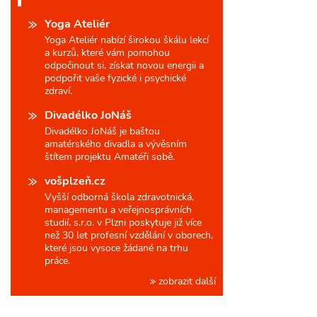
Yoga Ateliér
Yoga Ateliér nabízí širokou škálu lekcí
a kurzů, které vám pomohou
odpočinout si, získat novou energii a
podpořit vaše fyzické i psychické
zdraví.
Divadélko JoNáš
Divadélko JoNáš je baštou
amatérského divadla a vývěsním
štítem projektu Amatéři sobě.
vošplzeň.cz
Vyšší odborná škola zdravotnická,
managementu a veřejnosprávních
studií, s.r.o. v Plzni poskytuje již více
než 30 let profesní vzdělání v oborech,
které jsou vysoce žádané na trhu
práce.
zobrazit další