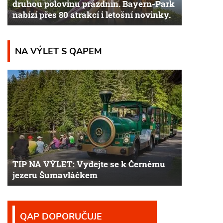
druhou polovinu prázdnin. Bayern-Park
nabízí přes 80 atrakcí i letošní novinky.
NA VÝLET S QAPEM
TIP NA VÝLET: Vydejte se k Černému
jezeru Šumavláčkem
QAP DOPORUČUJE