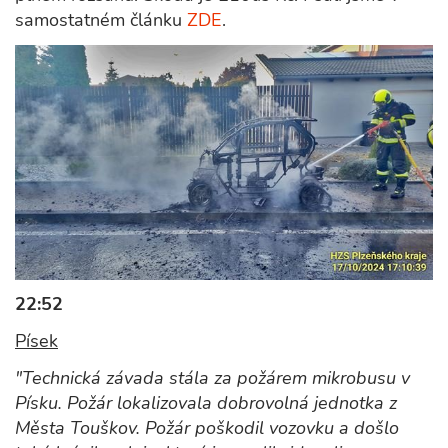
samostatném článku
ZDE
.
22:52
Písek
"Technická závada stála za požárem mikrobusu v
Písku. Požár lokalizovala dobrovolná jednotka z
Města Touškov. Požár poškodil vozovku a došlo