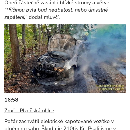
Oheň částečně zasáhl i blízké stromy a větve.
"Příčinou byla buď nedbalost, nebo úmyslné
zapálení,"
dodal mluvčí.
16:58
Zruč - Plzeňská ulilce
Požár zachvátil elektrické kapotované vozítko v
plném rozsahu. Škoda je 210tis Kč. Psali jsme v