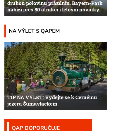
druhou polovinu prázdnin. Bayern-Park
nabízí přes 80 atrakcí i letošní novinky.
NA VÝLET S QAPEM
TIP NA VÝLET: Vydejte se k Černému
jezeru Šumavláčkem
QAP DOPORUČUJE