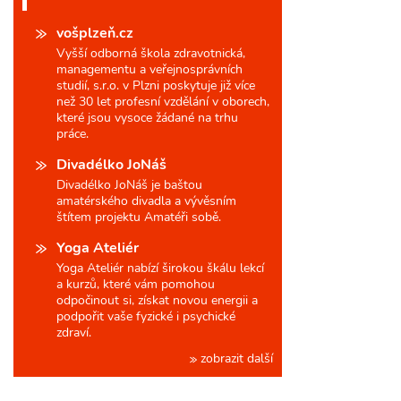
vošplzeň.cz
Vyšší odborná škola zdravotnická,
managementu a veřejnosprávních
studií, s.r.o. v Plzni poskytuje již více
než 30 let profesní vzdělání v oborech,
které jsou vysoce žádané na trhu
práce.
Divadélko JoNáš
Divadélko JoNáš je baštou
amatérského divadla a vývěsním
štítem projektu Amatéři sobě.
Yoga Ateliér
Yoga Ateliér nabízí širokou škálu lekcí
a kurzů, které vám pomohou
odpočinout si, získat novou energii a
podpořit vaše fyzické i psychické
zdraví.
zobrazit další