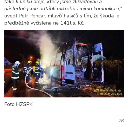
také k úniku oleje, který jsme zlikvidovali a
následně jsme odtáhli mikrobus mimo komunikaci,"
uvedl Petr Poncar, mluvčí hasičů s tím, že škoda je
předběžně vyčíslena na 141tis. Kč.
Foto HZSPK
ZB