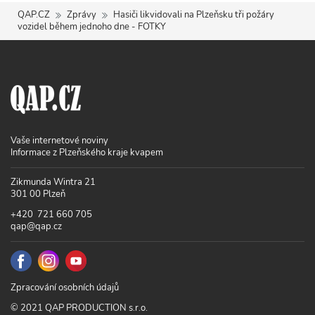
QAP.CZ
Zprávy
Hasiči likvidovali na Plzeňsku tři požáry
vozidel během jednoho dne - FOTKY
Vaše internetové noviny
Informace z Plzeňského kraje kvapem
Zikmunda Wintra 21
301 00 Plzeň
+420 721 660 705
qap@qap.cz
Zpracování osobních údajů
© 2021 QAP PRODUCTION s.r.o.