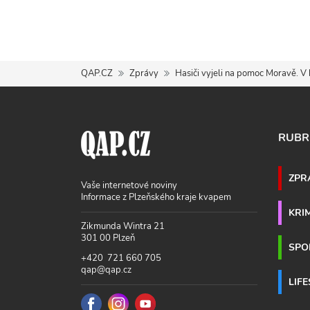
QAP.CZ
Zprávy
Hasiči vyjeli na pomoc Moravě. V 
RUBR
ZPR
Vaše internetové noviny
Informace z Plzeňského kraje kvapem
KRI
Zikmunda Wintra 21
301 00 Plzeň
SPO
+420 721 660 705
qap@qap.cz
LIF