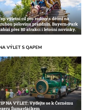
op výletní cíl pro rodiny s dětmi na
ruhou polovinu prázdnin. Bayern-Park
abízí přes 80 atrakcí i letošní novinky.
NA VÝLET S QAPEM
TIP NA VÝLET: Vydejte se k Černému
jezeru Šumavláčkem