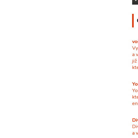
vo
Vy
a 
ji
kt
Yo
Yo
kt
en
Di
Di
a 