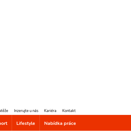
utěže
Inzerujte u nás
Kariéra
Kontakt
port
Lifestyle
Nabídka práce