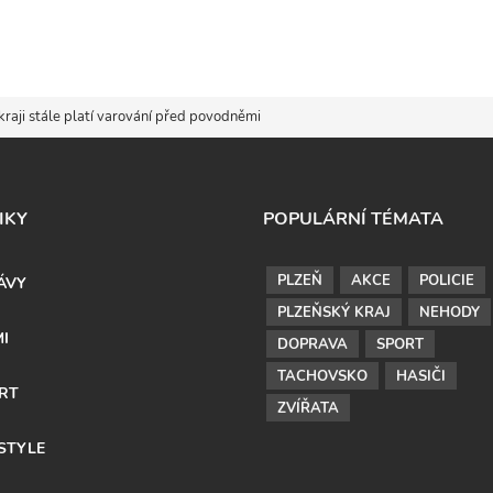
kraji stále platí varování před povodněmi
IKY
POPULÁRNÍ TÉMATA
PLZEŇ
AKCE
POLICIE
ÁVY
PLZEŇSKÝ KRAJ
NEHODY
MI
DOPRAVA
SPORT
TACHOVSKO
HASIČI
RT
ZVÍŘATA
ESTYLE