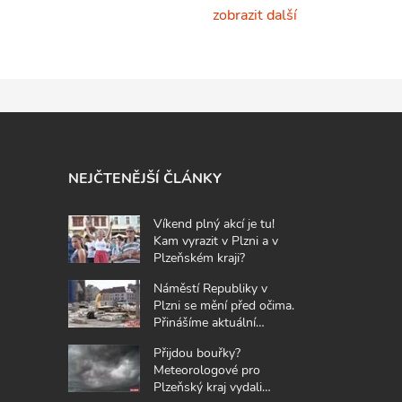
zobrazit další
NEJČTENĚJŠÍ ČLÁNKY
Víkend plný akcí je tu!
Kam vyrazit v Plzni a v
Plzeňském kraji?
Náměstí Republiky v
Plzni se mění před očima.
Přinášíme aktuální
fotografie z místa
Přijdou bouřky?
Meteorologové pro
Plzeňský kraj vydali