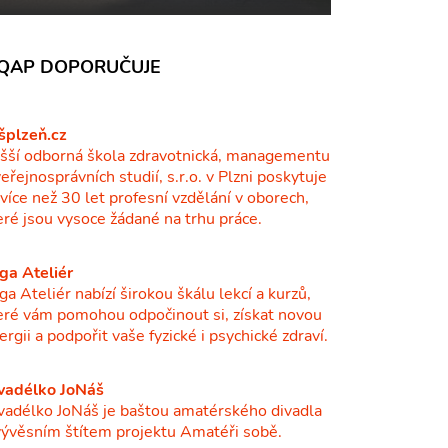
QAP DOPORUČUJE
šplzeň.cz
šší odborná škola zdravotnická, managementu
veřejnosprávních studií, s.r.o. v Plzni poskytuje
ž více než 30 let profesní vzdělání v oborech,
eré jsou vysoce žádané na trhu práce.
ga Ateliér
ga Ateliér nabízí širokou škálu lekcí a kurzů,
eré vám pomohou odpočinout si, získat novou
ergii a podpořit vaše fyzické i psychické zdraví.
vadélko JoNáš
vadélko JoNáš je baštou amatérského divadla
vývěsním štítem projektu Amatéři sobě.