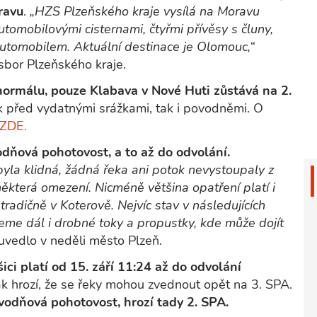
ravu
.
„HZS Plzeňského kraje vysílá na Moravu
tomobilovými cisternami, čtyřmi přívěsy s čluny,
utomobilem. Aktuální destinace je Olomouc,“
sbor Plzeňského kraje.
 normálu, pouze Klabava v Nové Huti zůstává na 2.
ak před vydatnými srážkami, tak i povodněmi. O
ZDE.
odňová pohotovost, a to až do odvolání.
 byla klidná, žádná řeka ani potok nevystoupaly z
některá omezení. Nicméně většina opatření platí i
tradičně v Koterově. Nejvíc stav v následujících
deme dál i drobné toky a propustky, kde může dojít
uvedlo v neděli město Plzeň.
ci platí od 15. září 11:24 až do odvolání
k hrozí, že se řeky mohou zvednout opět na 3. SPA.
ovodňová pohotovost, hrozí tady 2. SPA.