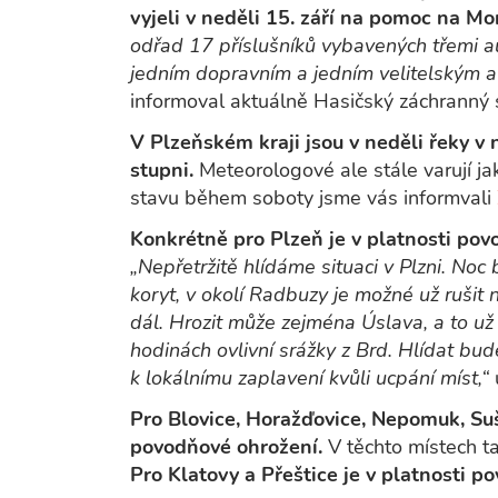
vyjeli v neděli 15. září na pomoc na Mo
odřad 17 příslušníků vybavených třemi au
jedním dopravním a jedním velitelským a
informoval aktuálně Hasičský záchranný 
V Plzeňském kraji jsou v neděli řeky v
stupni.
Meteorologové ale stále varují j
stavu během soboty jsme vás informvali
Konkrétně pro Plzeň je v platnosti pov
„Nepřetržitě hlídáme situaci v Plzni. Noc
koryt, v okolí Radbuzy je možné už rušit 
dál. Hrozit může zejména Úslava, a to už 
hodinách ovlivní srážky z Brd. Hlídat bu
k lokálnímu zaplavení kvůli ucpání míst,“
Pro Blovice, Horažďovice, Nepomuk, Suši
povodňové ohrožení.
V těchto místech ta
Pro Klatovy a Přeštice je v platnosti p