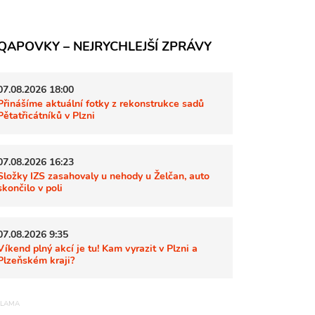
QAPOVKY – NEJRYCHLEJŠÍ ZPRÁVY
07.08.2026 18:00
Přinášíme aktuální fotky z rekonstrukce sadů
Pětatřicátníků v Plzni
07.08.2026 16:23
Složky IZS zasahovaly u nehody u Želčan, auto
skončilo v poli
07.08.2026 9:35
Víkend plný akcí je tu! Kam vyrazit v Plzni a
Plzeňském kraji?