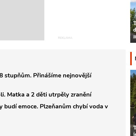
T
d
n
38 stupňům. Přinášíme nejnovější
i. Matka a 2 děti utrpěly zranění
 budí emoce. Plzeňanům chybí voda v