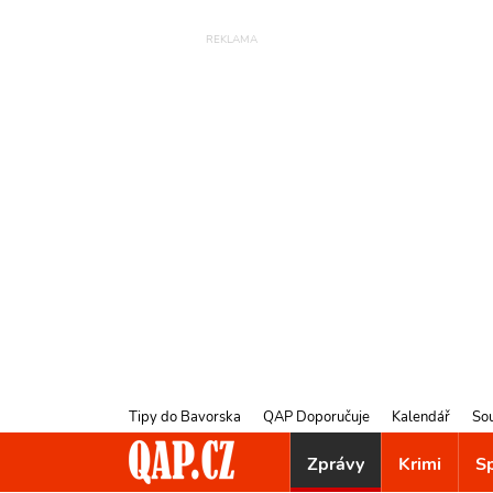
Tipy do Bavorska
QAP Doporučuje
Kalendář
So
Zprávy
Krimi
S