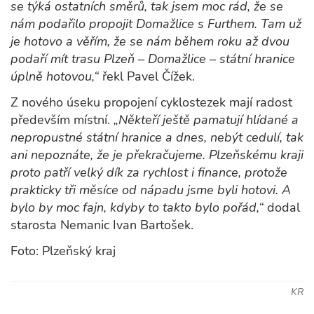
se týká ostatních směrů, tak jsem moc rád, že se
nám podařilo propojit Domažlice s Furthem. Tam už
je hotovo a věřím, že se nám během roku až dvou
podaří mít trasu Plzeň – Domažlice – státní hranice
úplně hotovou,“
řekl Pavel Čížek.
Z nového úseku propojení cyklostezek mají radost
především místní.
„Někteří ještě pamatují hlídané a
nepropustné státní hranice a dnes, nebýt cedulí, tak
ani nepoznáte, že je překračujeme. Plzeňskému kraji
proto patří velký dík za rychlost i finance, protože
prakticky tři měsíce od nápadu jsme byli hotovi. A
bylo by moc fajn, kdyby to takto bylo pořád,“
dodal
starosta Nemanic Ivan Bartošek.
Foto: Plzeňský kraj
KR