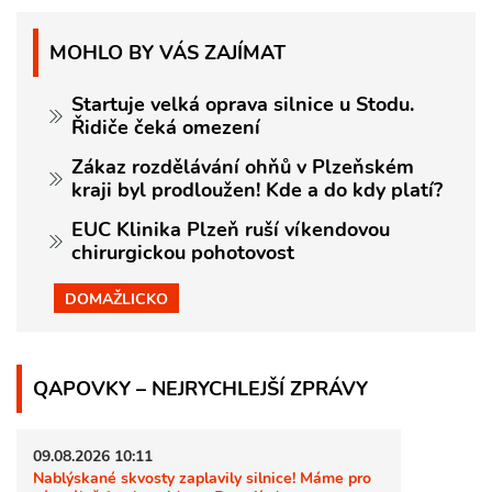
MOHLO BY VÁS ZAJÍMAT
Startuje velká oprava silnice u Stodu.
Řidiče čeká omezení
Zákaz rozdělávání ohňů v Plzeňském
kraji byl prodloužen! Kde a do kdy platí?
EUC Klinika Plzeň ruší víkendovou
chirurgickou pohotovost
DOMAŽLICKO
QAPOVKY – NEJRYCHLEJŠÍ ZPRÁVY
09.08.2026 10:11
Nablýskané skvosty zaplavily silnice! Máme pro