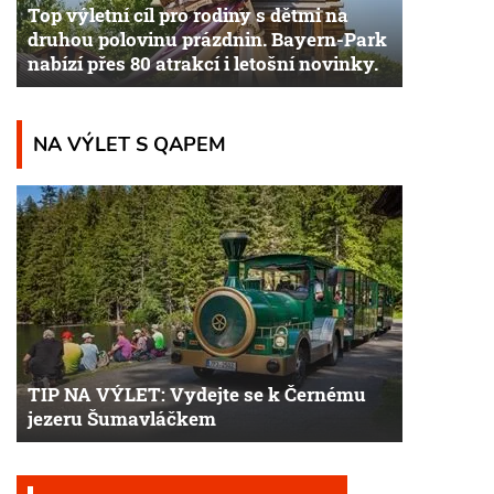
Top výletní cíl pro rodiny s dětmi na
druhou polovinu prázdnin. Bayern-Park
nabízí přes 80 atrakcí i letošní novinky.
NA VÝLET S QAPEM
TIP NA VÝLET: Vydejte se k Černému
jezeru Šumavláčkem