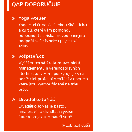
QAP DOPORUČUJE
Yoga Ateliér
Yoga Ateliér nabízí širokou škálu lekcí
a kurzů, které vám pomohou
odpočinout si, získat novou energii a
podpořit vaše fyzické i psychické
zdraví.
vošplzeň.cz
Vyšší odborná škola zdravotnická,
managementu a veřejnosprávních
studií, s.r.o. v Plzni poskytuje již více
než 30 let profesní vzdělání v oborech,
které jsou vysoce žádané na trhu
práce.
Divadélko JoNáš
Divadélko JoNáš je baštou
amatérského divadla a vývěsním
štítem projektu Amatéři sobě.
zobrazit další