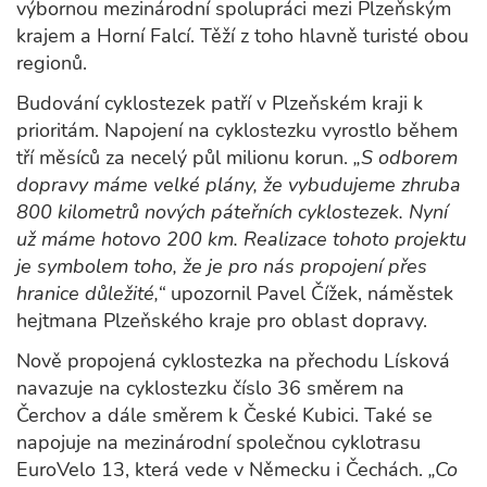
výbornou mezinárodní spolupráci mezi Plzeňským
krajem a Horní Falcí. Těží z toho hlavně turisté obou
regionů.
Budování cyklostezek patří v Plzeňském kraji k
prioritám. Napojení na cyklostezku vyrostlo během
tří měsíců za necelý půl milionu korun.
„S odborem
dopravy máme velké plány, že vybudujeme zhruba
800 kilometrů nových páteřních cyklostezek. Nyní
už máme hotovo 200 km. Realizace tohoto projektu
je symbolem toho, že je pro nás propojení přes
hranice důležité,“
upozornil Pavel Čížek, náměstek
hejtmana Plzeňského kraje pro oblast dopravy.
Nově propojená cyklostezka na přechodu Lísková
navazuje na cyklostezku číslo 36 směrem na
Čerchov a dále směrem k České Kubici. Také se
napojuje na mezinárodní společnou cyklotrasu
EuroVelo 13, která vede v Německu i Čechách.
„Co