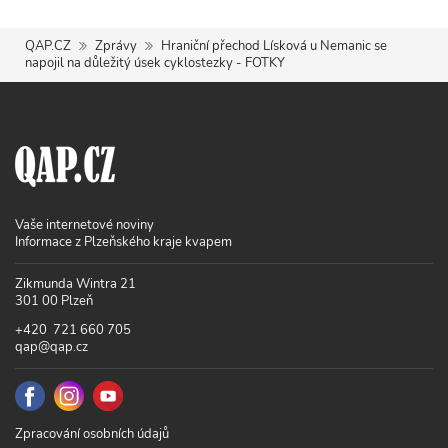
QAP.CZ
Zprávy
Hraniční přechod Lísková u Nemanic se
napojil na důležitý úsek cyklostezky - FOTKY
Vaše internetové noviny
Informace z Plzeňského kraje kvapem
Zikmunda Wintra 21
301 00 Plzeň
+420 721 660 705
qap@qap.cz
Zpracování osobních údajů