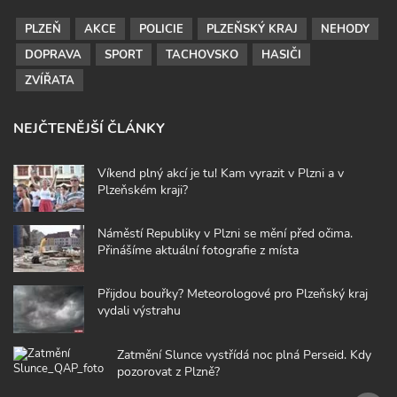
PLZEŇ
AKCE
POLICIE
PLZEŇSKÝ KRAJ
NEHODY
DOPRAVA
SPORT
TACHOVSKO
HASIČI
ZVÍŘATA
NEJČTENĚJŠÍ ČLÁNKY
Víkend plný akcí je tu! Kam vyrazit v Plzni a v
Plzeňském kraji?
Náměstí Republiky v Plzni se mění před očima.
Přinášíme aktuální fotografie z místa
Přijdou bouřky? Meteorologové pro Plzeňský kraj
vydali výstrahu
Zatmění Slunce vystřídá noc plná Perseid. Kdy
pozorovat z Plzně?