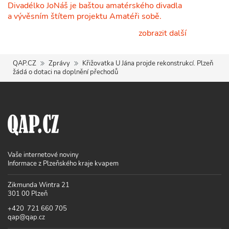
Divadélko JoNáš je baštou amatérského divadla
a vývěsním štítem projektu Amatéři sobě.
zobrazit další
QAP.CZ
Zprávy
Křižovatka U Jána projde rekonstrukcí. Plzeň
žádá o dotaci na doplnění přechodů
Vaše internetové noviny
Informace z Plzeňského kraje kvapem
Zikmunda Wintra 21
301 00 Plzeň
+420 721 660 705
qap@qap.cz