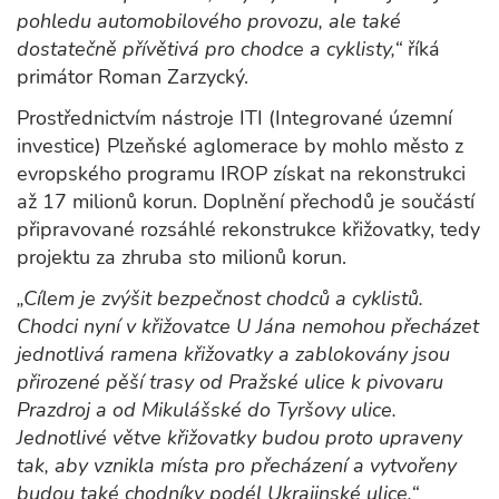
pohledu automobilového provozu, ale také
dostatečně přívětivá pro chodce a cyklisty,“
říká
primátor Roman Zarzycký.
Prostřednictvím nástroje ITI (Integrované územní
investice) Plzeňské aglomerace by mohlo město z
evropského programu IROP získat na rekonstrukci
až 17 milionů korun. Doplnění přechodů je součástí
připravované rozsáhlé rekonstrukce křižovatky, tedy
projektu za zhruba sto milionů korun.
„Cílem je zvýšit bezpečnost chodců a cyklistů.
Chodci nyní v křižovatce U Jána nemohou přecházet
jednotlivá ramena křižovatky a zablokovány jsou
přirozené pěší trasy od Pražské ulice k pivovaru
Prazdroj a od Mikulášské do Tyršovy ulice.
Jednotlivé větve křižovatky budou proto upraveny
tak, aby vznikla místa pro přecházení a vytvořeny
budou také chodníky podél Ukrajinské ulice,“