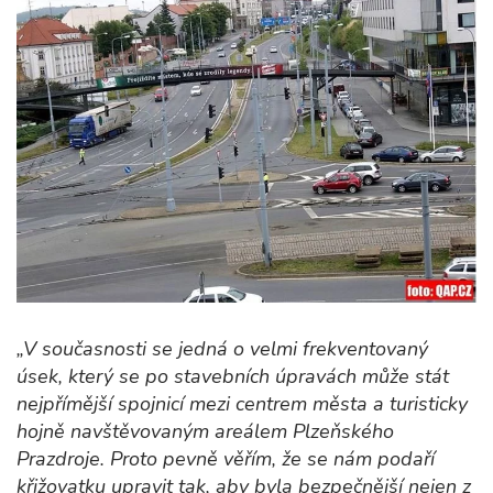
„V současnosti se jedná o velmi frekventovaný
úsek, který se po stavebních úpravách může stát
nejpřímější spojnicí mezi centrem města a turisticky
hojně navštěvovaným areálem Plzeňského
Prazdroje. Proto pevně věřím, že se nám podaří
křižovatku upravit tak, aby byla bezpečnější nejen z