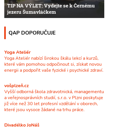
TIP NA VÝLET: Vydejte se k Černému
jezeru Šumavláčkem
QAP DOPORUČUJE
Yoga Ateliér
Yoga Ateliér nabízí širokou škálu lekcí a kurzů,
které vám pomohou odpočinout si, získat novou
energii a podpořit vaše fyzické i psychické zdraví.
vošplzeň.cz
Vyšší odborná škola zdravotnická, managementu
a veřejnosprávních studií, s.r.o. v Plzni poskytuje
již více než 30 let profesní vzdělání v oborech,
které jsou vysoce žádané na trhu práce.
Divadélko JoNáš