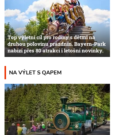
Top výletní cíl pro rodiny s dětmi na
druhou polovinu prázdnin. Bayern-Park
nabízí přes 80 atrakcí i letošní novinky.
NA VÝLET S QAPEM