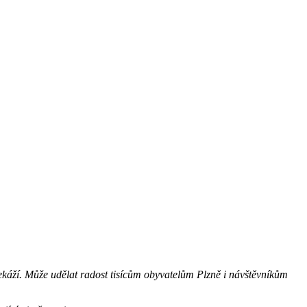
řekáží. Může udělat radost tisícům obyvatelům Plzně i návštěvníkům