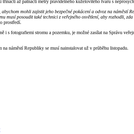
řinácti až patnácti metry pravidelného kuželovitého tvaru s neprosych
to, abychom mohli zajistit jeho bezpečné pokácení a odvoz na náměstí R
 musí posoudit také technici z veřejného osvětlení, aby rozhodli, zda
o prostředí.
 i s fotografiemi stromu a pozemku, je možné zasílat na Správu veřej
 na náměstí Republiky se musí nainstalovat už v průběhu listopadu.
Y