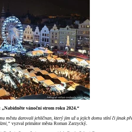
olí: „Nabídněte vánoční strom roku 2024.“
u městu darovali jehličnan, který jim už u jejich domu stíní či jinak p
lzni,“
vyzval primátor města Roman Zarzycký.