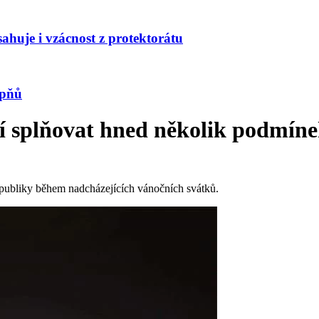
huje i vzácnost z protektorátu
upňů
í splňovat hned několik podmín
epubliky během nadcházejících vánočních svátků.