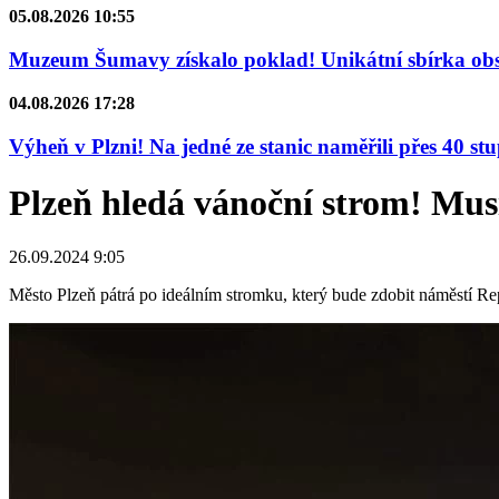
05.08.2026 10:55
Muzeum Šumavy získalo poklad! Unikátní sbírka obsa
04.08.2026 17:28
Výheň v Plzni! Na jedné ze stanic naměřili přes 40 st
Plzeň hledá vánoční strom! Mus
26.09.2024 9:05
Město Plzeň pátrá po ideálním stromku, který bude zdobit náměstí R