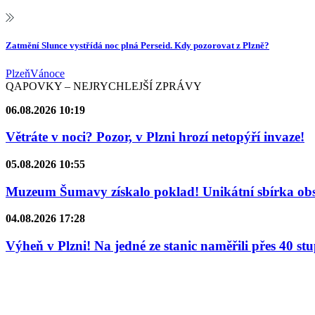
Zatmění Slunce vystřídá noc plná Perseid. Kdy pozorovat z Plzně?
Plzeň
Vánoce
QAPOVKY – NEJRYCHLEJŠÍ ZPRÁVY
06.08.2026 10:19
Větráte v noci? Pozor, v Plzni hrozí netopýří invaze!
05.08.2026 10:55
Muzeum Šumavy získalo poklad! Unikátní sbírka obsa
04.08.2026 17:28
Výheň v Plzni! Na jedné ze stanic naměřili přes 40 st