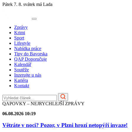
Pátek 7. 8.
svátek má Lada
Zprávy
Krimi
Sport
Lifestyle
Nabídka práce
Tipy do Bavorska
QAP Doporučuje
Kalendář
Soutěže
Inzerujte u nás
Kariéra
Kontakt
QAPOVKY – NEJRYCHLEJŠÍ ZPRÁVY
06.08.2026 10:19
Větráte v noci? Pozor, v Plzni hrozí netopýří invaze!