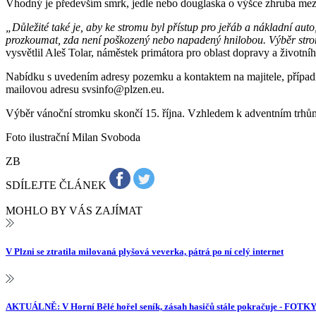
Vhodný je především smrk, jedle nebo douglaska o výšce zhruba mezi t
„Důležité také je, aby ke stromu byl přístup pro jeřáb a nákladní au
prozkoumat, zda není poškozený nebo napadený hnilobou. Výběr stromu
vysvětlil Aleš Tolar, náměstek primátora pro oblast dopravy a životníh
Nabídku s uvedením adresy pozemku a kontaktem na majitele, případně
mailovou adresu svsinfo@plzen.eu.
Výběr vánoční stromku skončí 15. října. Vzhledem k adventním trhům
Foto ilustrační Milan Svoboda
ZB
SDÍLEJTE ČLÁNEK
MOHLO BY VÁS ZAJÍMAT
V Plzni se ztratila milovaná plyšová veverka, pátrá po ní celý internet
AKTUÁLNĚ: V Horní Bělé hořel seník, zásah hasičů stále pokračuje - FOTK