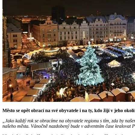
Město se opět obrací na své obyvatele i na ty, kdo žijí v jeho ok
„Jako každý rok se obracíme na obyvatele regionu s tím, zda by našem
našeho města. Vánočně nazdobený bude v adventním čase kralovat P