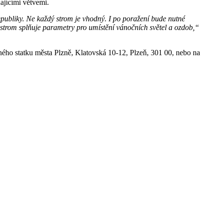
ajícími větvemi.
epubliky. Ne každý strom je vhodný. I po poražení bude nutné
 strom splňuje parametry pro umístění vánočních světel a ozdob,“
ného statku města Plzně, Klatovská 10-12, Plzeň, 301 00, nebo na