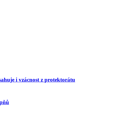
huje i vzácnost z protektorátu
upňů