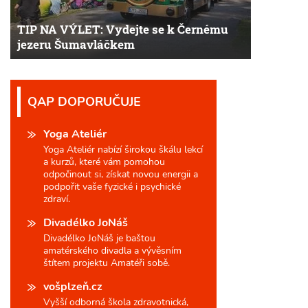
TIP NA VÝLET: Vydejte se k Černému
jezeru Šumavláčkem
QAP DOPORUČUJE
Yoga Ateliér
Yoga Ateliér nabízí širokou škálu lekcí
a kurzů, které vám pomohou
odpočinout si, získat novou energii a
podpořit vaše fyzické i psychické
zdraví.
Divadélko JoNáš
Divadélko JoNáš je baštou
amatérského divadla a vývěsním
štítem projektu Amatéři sobě.
vošplzeň.cz
Vyšší odborná škola zdravotnická,