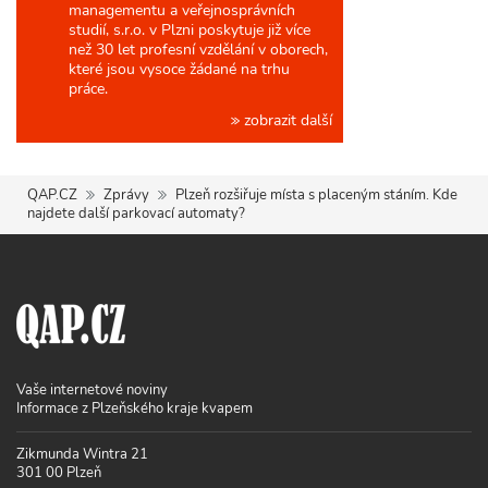
managementu a veřejnosprávních
studií, s.r.o. v Plzni poskytuje již více
než 30 let profesní vzdělání v oborech,
které jsou vysoce žádané na trhu
práce.
zobrazit další
QAP.CZ
Zprávy
Plzeň rozšiřuje místa s placeným stáním. Kde
najdete další parkovací automaty?
Vaše internetové noviny
Informace z Plzeňského kraje kvapem
Zikmunda Wintra 21
301 00 Plzeň