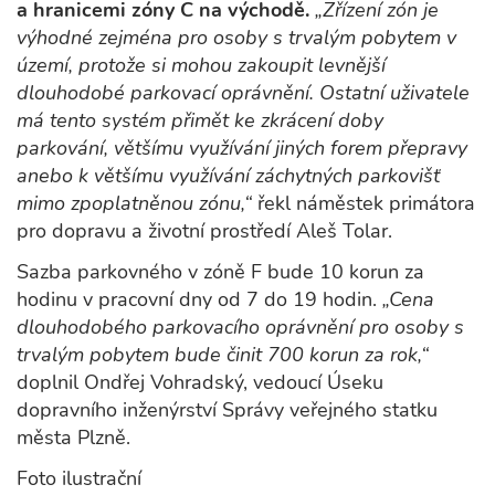
a hranicemi zóny C na východě.
„Zřízení zón je
výhodné zejména pro osoby s trvalým pobytem v
území, protože si mohou zakoupit levnější
dlouhodobé parkovací oprávnění. Ostatní uživatele
má tento systém přimět ke zkrácení doby
parkování, většímu využívání jiných forem přepravy
anebo k většímu využívání záchytných parkovišť
mimo zpoplatněnou zónu,“
řekl náměstek primátora
pro dopravu a životní prostředí Aleš Tolar.
Sazba parkovného v zóně F bude 10 korun za
hodinu v pracovní dny od 7 do 19 hodin.
„Cena
dlouhodobého parkovacího oprávnění pro osoby s
trvalým pobytem bude činit 700 korun za rok,“
doplnil Ondřej Vohradský, vedoucí Úseku
dopravního inženýrství Správy veřejného statku
města Plzně.
Foto ilustrační