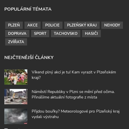
POPULÁRNÍ TÉMATA
PLZEŇ
AKCE
POLICIE
PLZEŇSKÝ KRAJ
NEHODY
DOPRAVA
SPORT
TACHOVSKO
HASIČI
ZVÍŘATA
NEJČTENĚJŠÍ ČLÁNKY
Víkend plný akcí je tu! Kam vyrazit v Plzeňském
kraji?
Náměstí Republiky v Plzni se mění před očima.
Přinášíme aktuální fotografie z místa
Přijdou bouřky? Meteorologové pro Plzeňský kraj
vydali výstrahu