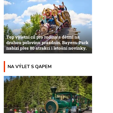
Top výletní cíl pro rodiny s dětmi na
druhou polovinu prázdnin. Bayern-Park
nabízí přes 80 atrakcí i letošní novinky.
NA VÝLET S QAPEM