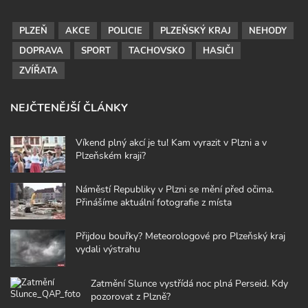
PLZEŇ
AKCE
POLICIE
PLZEŇSKÝ KRAJ
NEHODY
DOPRAVA
SPORT
TACHOVSKO
HASIČI
ZVÍŘATA
NEJČTENĚJŠÍ ČLÁNKY
Víkend plný akcí je tu! Kam vyrazit v Plzni a v
Plzeňském kraji?
Náměstí Republiky v Plzni se mění před očima.
Přinášíme aktuální fotografie z místa
Přijdou bouřky? Meteorologové pro Plzeňský kraj
vydali výstrahu
Zatmění Slunce vystřídá noc plná Perseid. Kdy
pozorovat z Plzně?