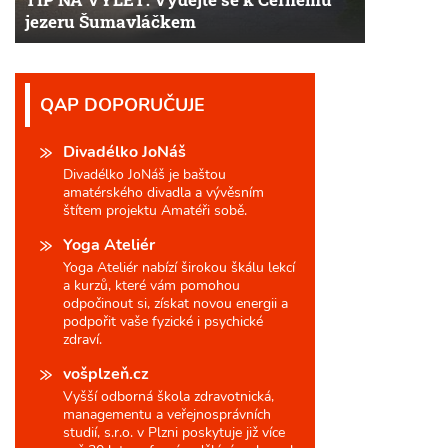
jezeru Šumavláčkem
QAP DOPORUČUJE
Divadélko JoNáš
Divadélko JoNáš je baštou
amatérského divadla a vývěsním
štítem projektu Amatéři sobě.
Yoga Ateliér
Yoga Ateliér nabízí širokou škálu lekcí
a kurzů, které vám pomohou
odpočinout si, získat novou energii a
podpořit vaše fyzické i psychické
zdraví.
vošplzeň.cz
Vyšší odborná škola zdravotnická,
managementu a veřejnosprávních
studií, s.r.o. v Plzni poskytuje již více