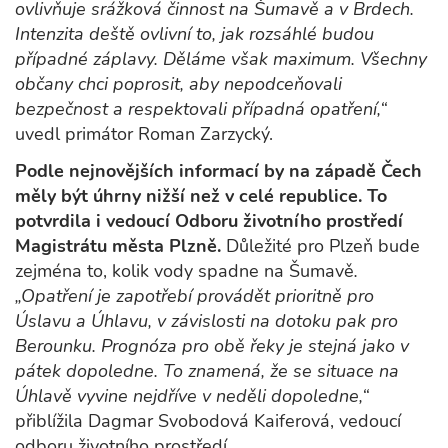
ovlivňuje srážková činnost na Šumavě a v Brdech.
Intenzita deště ovlivní to, jak rozsáhlé budou
případné záplavy. Děláme však maximum. Všechny
občany chci poprosit, aby nepodceňovali
bezpečnost a respektovali případná opatření,“
uvedl primátor Roman Zarzycký.
Podle nejnovějších informací by na západě Čech
měly být úhrny nižší než v celé republice. To
potvrdila i vedoucí Odboru životního prostředí
Magistrátu města Plzně.
Důležité pro Plzeň bude
zejména to, kolik vody spadne na Šumavě
.
„Opatření je zapotřebí provádět prioritně pro
Úslavu a Úhlavu, v závislosti na dotoku pak pro
Berounku. Prognóza pro obě řeky je stejná jako v
pátek dopoledne. To znamená, že se situace na
Úhlavě vyvine nejdříve v neděli dopoledne,“
přiblížila Dagmar Svobodová Kaiferová, vedoucí
odboru životního prostředí.