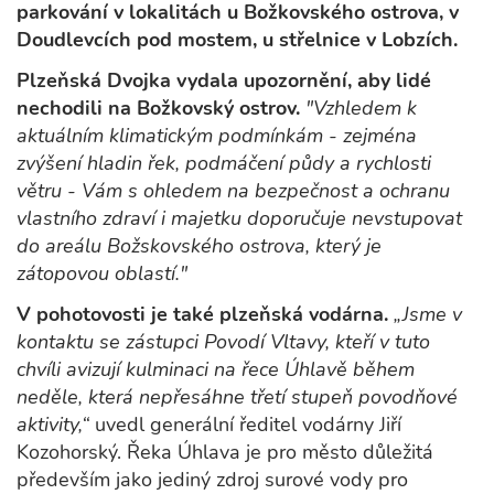
parkování v lokalitách u Božkovského ostrova, v
Doudlevcích pod mostem, u střelnice v Lobzích.
Plzeňská Dvojka vydala upozornění, aby lidé
nechodili na Božkovský ostrov.
"Vzhledem k
aktuálním klimatickým podmínkám - zejména
zvýšení hladin řek, podmáčení půdy a rychlosti
větru - Vám s ohledem na bezpečnost a ochranu
vlastního zdraví i majetku doporučuje nevstupovat
do areálu Božskovského ostrova, který je
zátopovou oblastí."
V pohotovosti je také plzeňská vodárna.
„Jsme v
kontaktu se zástupci Povodí Vltavy, kteří v tuto
chvíli avizují kulminaci na řece Úhlavě během
neděle, která nepřesáhne třetí stupeň povodňové
aktivity,“
uvedl generální ředitel vodárny Jiří
Kozohorský. Řeka Úhlava je pro město důležitá
především jako jediný zdroj surové vody pro