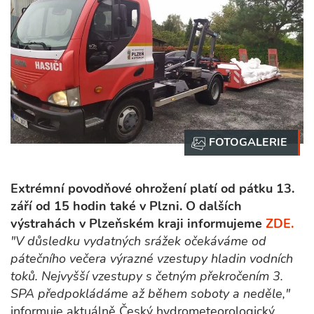
Extrémní povodňové ohrožení platí od pátku 13.
září od 15 hodin také v Plzni. O dalších
výstrahách v Plzeňském kraji informujeme
ZDE.
"V důsledku vydatných srážek očekáváme od
pátečního večera výrazné vzestupy hladin vodních
toků. Nejvyšší vzestupy s četným překročením 3.
SPA předpokládáme až během soboty a neděle,"
informuje aktuálně Český hydrometeorologický