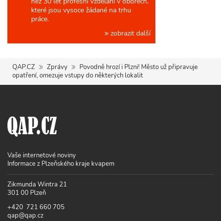
než 30 let profesní vzdělání v oborech,
které jsou vysoce žádané na trhu
práce.
zobrazit další
QAP.CZ
Zprávy
Povodně hrozí i Plzni! Město už připravuje
opatření, omezuje vstupy do některých lokalit
Vaše internetové noviny
Informace z Plzeňského kraje kvapem
Zikmunda Wintra 21
301 00 Plzeň
+420 721 660 705
qap@qap.cz