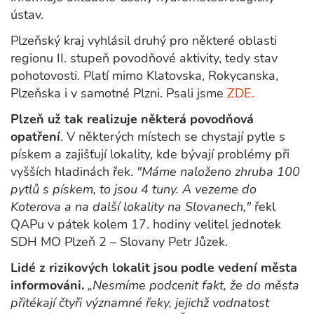
ústav.
Plzeňský kraj vyhlásil druhý pro některé oblasti
regionu II. stupeň povodňové aktivity, tedy stav
pohotovosti. Platí mimo Klatovska, Rokycanska,
Plzeňska i v samotné Plzni. Psali jsme
ZDE.
Plzeň už tak realizuje některá povodňová
opatření
. V některých místech se chystají pytle s
pískem a zajišťují lokality, kde bývají problémy při
vyšších hladinách řek.
"Máme naloženo zhruba 100
pytlů s pískem, to jsou 4 tuny. A vezeme do
Koterova a na další lokality na Slovanech,"
řekl
QAPu v pátek kolem 17. hodiny velitel jednotek
SDH MO Plzeň 2 – Slovany Petr Jůzek.
Lidé z rizikových lokalit jsou podle vedení města
informováni.
„Nesmíme podcenit fakt, že do města
přitékají čtyři významné řeky, jejichž vodnatost