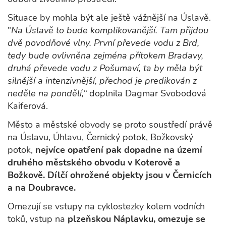
Situace by mohla být ale ještě vážnější na Úslavě.
"
Na Úslavě to bude komplikovanější. Tam přijdou
dvě povodňové vlny. První převede vodu z Brd,
tedy bude ovlivněna zejména přítokem Bradavy,
druhá převede vodu z Pošumaví, ta by měla být
silnější a intenzivnější, přechod je predikován z
neděle na pondělí,“
doplnila Dagmar Svobodová
Kaiferová.
Město a městské obvody se proto soustředí právě
na Úslavu, Úhlavu, Černický potok, Božkovský
potok,
nejvíce opatření pak dopadne na území
druhého městského obvodu v Koterově a
Božkově. Dílčí ohrožené objekty jsou v Černicích
a na Doubravce.
Omezují se vstupy na cyklostezky kolem vodních
toků, vstup na
plzeňskou Náplavku, omezuje se