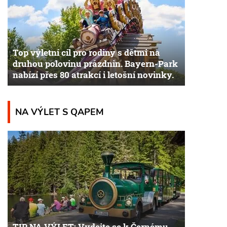
Top výletní cíl pro rodiny s dětmi na
druhou polovinu prázdnin. Bayern-Park
nabízí přes 80 atrakcí i letošní novinky.
NA VÝLET S QAPEM
TIP NA VÝLET: Vydejte se k Černému