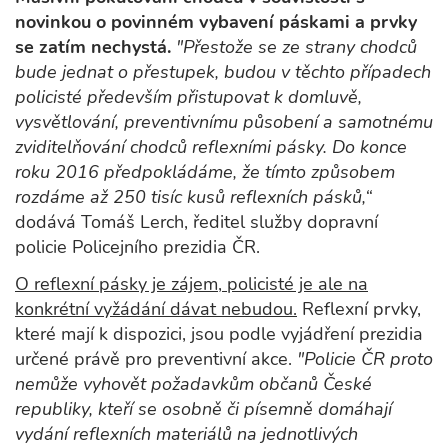
novinkou o povinném vybavení páskami a prvky
se zatím nechystá.
"Přestože se ze strany chodců
bude jednat o přestupek, budou v těchto případech
policisté především přistupovat k domluvě,
vysvětlování, preventivnímu působení a samotnému
zviditelňování chodců reflexními pásky. Do konce
roku 2016 předpokládáme, že tímto způsobem
rozdáme až 250 tisíc kusů reflexních pásků,“
dodává Tomáš Lerch, ředitel služby dopravní
policie Policejního prezidia ČR.
O reflexní pásky je zájem, policisté je ale na
konkrétní vyžádání dávat nebudou.
Reflexní prvky,
které mají k dispozici, jsou podle vyjádření prezidia
určené právě pro preventivní akce.
"Policie ČR proto
nemůže vyhovět požadavkům občanů České
republiky, kteří se osobně či písemně domáhají
vydání reflexních materiálů na jednotlivých