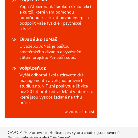
Yoga Ateliér nabízí širokou škálu lekcí
a kurzů, které vám pomohou
odpočinout si, získat novou energii a
podpořit vaše fyzické i psychické
zdraví.
Divadélko JoNáš
Divadélko JoNáš je baštou
amatérského divadla a vývěsním
štítem projektu Amatéři sobě.
vošplzeň.cz
Vyšší odborná škola zdravotnická,
managementu a veřejnosprávních
studií, s.r.o. v Plzni poskytuje již více
než 30 let profesní vzdělání v oborech,
které jsou vysoce žádané na trhu
práce.
zobrazit další
QAP.CZ
Zprávy
Reflexní prvky pro chodce jsou povinné.
Policie pokračuje v akci "Vidíme se"