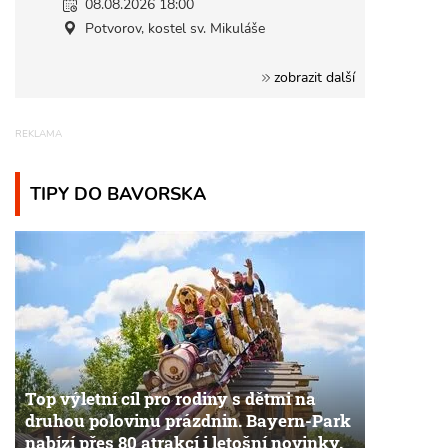
08.08.2026 18:00
Potvorov, kostel sv. Mikuláše
zobrazit další
TIPY DO BAVORSKA
Top výletní cíl pro rodiny s dětmi na
druhou polovinu prázdnin. Bayern-Park
nabízí přes 80 atrakcí i letošní novinky.