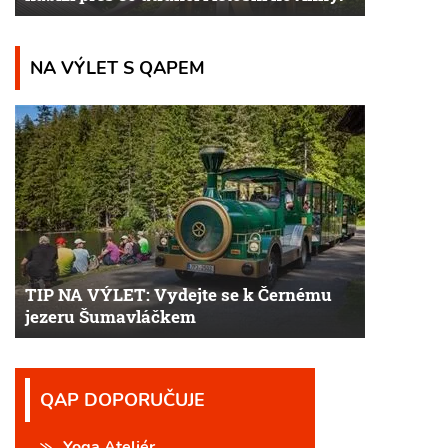
NA VÝLET S QAPEM
TIP NA VÝLET: Vydejte se k Černému
jezeru Šumavláčkem
QAP DOPORUČUJE
Yoga Ateliér