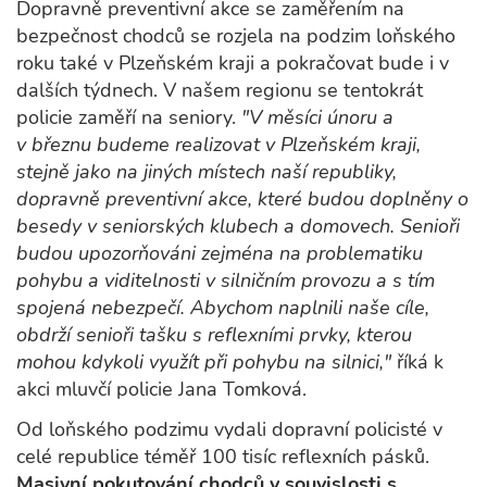
Dopravně preventivní akce se zaměřením na
bezpečnost chodců se rozjela na podzim loňského
roku také v Plzeňském kraji a pokračovat bude i v
dalších týdnech. V našem regionu se tentokrát
policie zaměří na seniory.
"V měsíci únoru a
v březnu budeme realizovat v Plzeňském kraji,
stejně jako na jiných místech naší republiky,
dopravně preventivní akce, které budou doplněny o
besedy v seniorských klubech a domovech. Senioři
budou upozorňováni zejména na problematiku
pohybu a viditelnosti v silničním provozu a s tím
spojená nebezpečí. Abychom naplnili naše cíle,
obdrží senioři tašku s reflexními prvky, kterou
mohou kdykoli využít při pohybu na silnici,"
říká k
akci mluvčí policie Jana Tomková.
Od loňského podzimu vydali dopravní policisté v
celé republice téměř 100 tisíc reflexních pásků.
Masivní pokutování chodců v souvislosti s