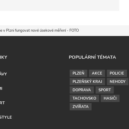
čne v Plzni fungovat nové úsekové měření - FOTO
IKY
POPULÁRNÍ TÉMATA
PLZEŇ
AKCE
POLICIE
ÁVY
PLZEŇSKÝ KRAJ
NEHODY
MI
DOPRAVA
SPORT
TACHOVSKO
HASIČI
RT
ZVÍŘATA
ESTYLE