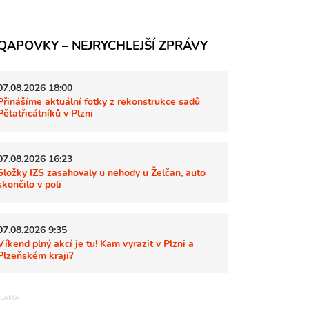
QAPOVKY – NEJRYCHLEJŠÍ ZPRÁVY
07.08.2026 18:00
Přinášíme aktuální fotky z rekonstrukce sadů
Pětatřicátníků v Plzni
07.08.2026 16:23
Složky IZS zasahovaly u nehody u Želčan, auto
skončilo v poli
07.08.2026 9:35
Víkend plný akcí je tu! Kam vyrazit v Plzni a
Plzeňském kraji?