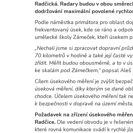
Radčická. Radary budou v obou směrec
dodržování maximální povolené rychlos
Podle náměstka primátora pro oblast do
frekventovaný úsek, kde se ráno a odpol
umělecké školy Zámeček, kteří úsekem p
„Nechali jsme si zpracovat dopravní průz
70 kilometrů v hodině a také její časté v
zřídit. Měřit budou obousměrně, a to v ú
ke skalám pod Zámečkem,“
popsal Aleš 
Cílem úsekového měření je zvýšit bezpeč
úseková měření, díky kterým se dané oblas
chodce. Účelem úsekového měření tak nen
k bezpečnosti v dopravě na území města,
Požadavek na zřízení úsekového měření
Radčice.
Dle vedení obvodu je v řešené
které rovná komunikace svádí k rychlé jí