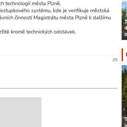
ch technologií města Plzně.
řestupkového systému, kde je verifikuje městská
ávních činností Magistrátu města Plzně k dalšímu
T
d
ržitě kromě technických odstávek.
n
ZB