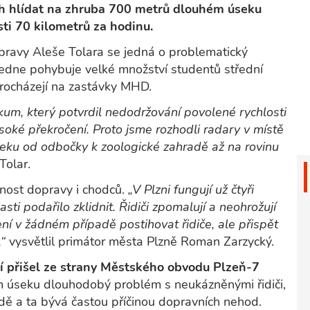
h hlídat na zhruba 700 metrů dlouhém úseku
ti 70 kilometrů za hodinu.
pravy Aleše Tolara se jedná o problematický
edne pohybuje velké množství studentů střední
rocházejí na zastávky MHD.
kum, který potvrdil nedodržování povolené rychlosti
ysoké překročení. Proto jsme rozhodli radary v místě
seku od odbočky k zoologické zahradě až na rovinu
Tolar.
nost dopravy i chodců.
„V Plzni fungují už čtyři
ti podařilo zklidnit. Řidiči zpomalují a neohrožují
í v žádném případě postihovat řidiče, ale přispět
“
vysvětlil primátor města Plzně Roman Zarzycký.
 přišel ze strany Městského obvodu Plzeň-7
m úseku dlouhodobý problém s neukázněnými řidiči,
zdě a ta bývá častou příčinou dopravních nehod.