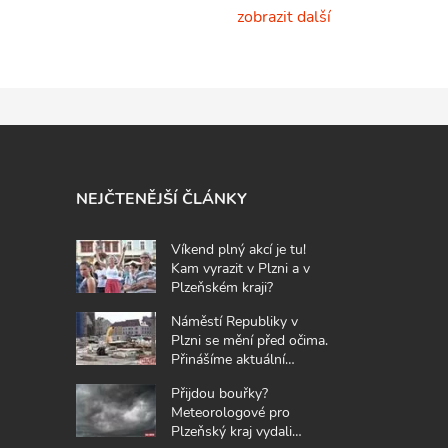
zobrazit další
NEJČTENĚJŠÍ ČLÁNKY
Víkend plný akcí je tu!
Kam vyrazit v Plzni a v
Plzeňském kraji?
Náměstí Republiky v
Plzni se mění před očima.
Přinášíme aktuální
fotografie z místa
Přijdou bouřky?
Meteorologové pro
Plzeňský kraj vydali