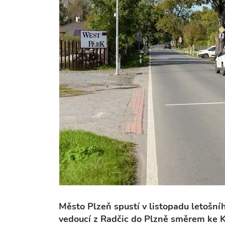
Město Plzeň spustí v listopadu letošníh
vedoucí z Radčic do Plzně směrem ke K