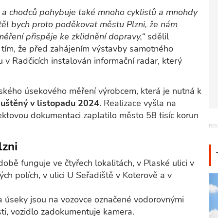
ilů a chodců pohybuje také mnoho cyklistů a mnohdy
těl bych proto poděkovat městu Plzni, že nám
ěření přispěje ke zklidnění dopravy,“
sdělil
s tím, že před zahájením výstavby samotného
v Radčicích instalován informační radar, který
tského úsekového měření výrobcem, která je nutná k
puštěný v listopadu 2024
. Realizace vyšla na
ektovou dokumentaci zaplatilo město 58 tisíc korun
lzni
bě funguje ve čtyřech lokalitách, v Plaské ulici v
ch polích, v ulici U Seřadiště v Koterově a v
 a úseky jsou na vozovce označené vodorovnými
sti, vozidlo zadokumentuje kamera.