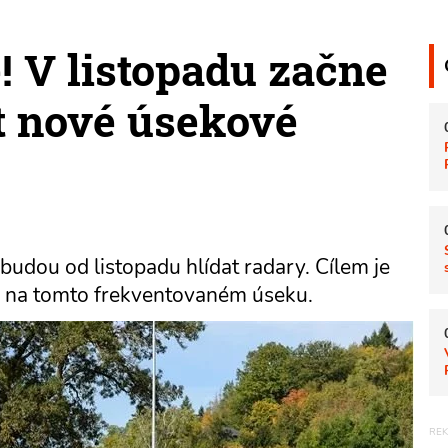
e! V listopadu začne
t nové úsekové
budou od listopadu hlídat radary. Cílem je
ů na tomto frekventovaném úseku.