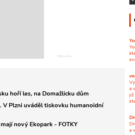
Yo
Yo
kt
en
vo
Vy
a 
vsku hoří les, na Domažlicku dům
ji
kt
.. V Plzni uváděl tiskovku humanoidní
Di
 mají nový Ekopark - FOTKY
Di
a 