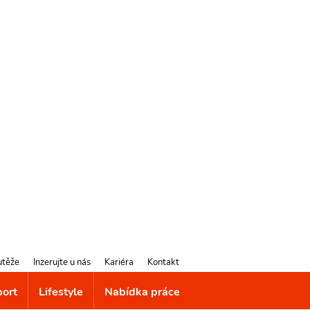
utěže
Inzerujte u nás
Kariéra
Kontakt
port
Lifestyle
Nabídka práce