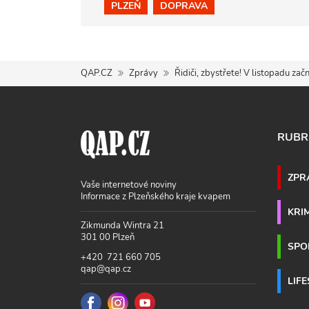
PLZEŇ
DOPRAVA
QAP.CZ
Zprávy
Řidiči, zbystřete! V listopadu za
RUBR
ZPR
Vaše internetové noviny
Informace z Plzeňského kraje kvapem
KRI
Zikmunda Wintra 21
301 00 Plzeň
SPO
+420 721 660 705
qap@qap.cz
LIF