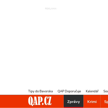
Tipy do Bavorska
QAP Doporučuje
Kalendář
So
Zprávy
Krimi
S