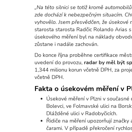
„Na této silnici se totiž kromě automob
zde dochází k nebezpečným situacím. Ch
vyhovělo. Jsem přesvědčen, že úsekové m
starosta starosta Radčic Rolando Arias 
úsekového měření byl na náklady obvodu 
zůstane i nadále zachován.
Do konce října proběhne certifikace měs
uvedení do provozu,
radar by měl být s
1,344 milionu korun včetně DPH, za proj
včetně DPH.
Fakta o úsekovém měření v P
Úsekové měření v Plzni v současné do
Bolevci, ve Folmavské ulici na Borský
Dlážděné ulici v Radobyčicích.
Řidiče na měření upozorňují značky
čarami. V případě překročení rychlo