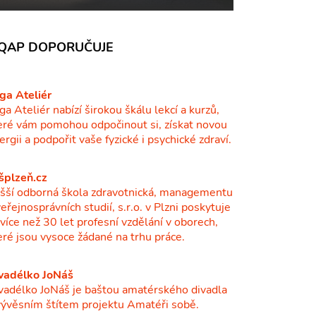
QAP DOPORUČUJE
ga Ateliér
ga Ateliér nabízí širokou škálu lekcí a kurzů,
eré vám pomohou odpočinout si, získat novou
ergii a podpořit vaše fyzické i psychické zdraví.
šplzeň.cz
šší odborná škola zdravotnická, managementu
veřejnosprávních studií, s.r.o. v Plzni poskytuje
ž více než 30 let profesní vzdělání v oborech,
eré jsou vysoce žádané na trhu práce.
vadélko JoNáš
vadélko JoNáš je baštou amatérského divadla
vývěsním štítem projektu Amatéři sobě.