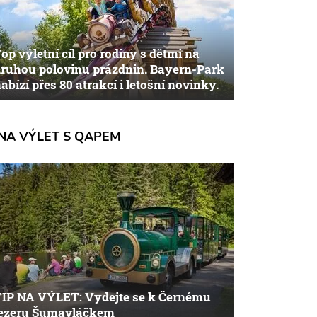
op výletní cíl pro rodiny s dětmi na
ruhou polovinu prázdnin. Bayern-Park
abízí přes 80 atrakcí i letošní novinky.
NA VÝLET S QAPEM
TIP NA VÝLET: Vydejte se k Černému
jezeru Šumavláčkem