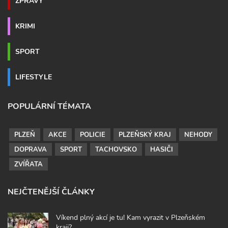
ZPRÁVY
KRIMI
SPORT
LIFESTYLE
POPULÁRNÍ TÉMATA
PLZEŇ
AKCE
POLICIE
PLZEŇSKÝ KRAJ
NEHODY
DOPRAVA
SPORT
TACHOVSKO
HASIČI
ZVÍŘATA
NEJČTENĚJŠÍ ČLÁNKY
Víkend plný akcí je tu! Kam vyrazit v Plzeňském
kraji?