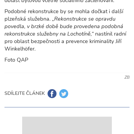
oblast bytovou včetně sociálního začleňování.
Podobné rekonstrukce by se mohla dočkat i další
plzeňská služebna.
„Rekonstrukce se opravdu
povedla, v brzké době bude provedena podobná
rekonstrukce služebny na Lochotíně,“
nastínil radní
pro oblast bezpečnosti a prevence kriminality Jiří
Winkelhöfer.
Foto QAP
ZB
SDÍLEJTE ČLÁNEK