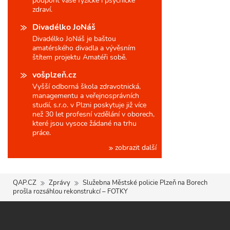
podpořit vaše fyzické i psychické
zdraví.
Divadélko JoNáš
Divadélko JoNáš je baštou
amatérského divadla a vývěsním
štítem projektu Amatéři sobě.
vošplzeň.cz
Vyšší odborná škola zdravotnická,
managementu a veřejnosprávních
studií, s.r.o. v Plzni poskytuje již více
než 30 let profesní vzdělání v oborech,
které jsou vysoce žádané na trhu
práce.
zobrazit další
QAP.CZ
Zprávy
Služebna Městské policie Plzeň na Borech
prošla rozsáhlou rekonstrukcí – FOTKY