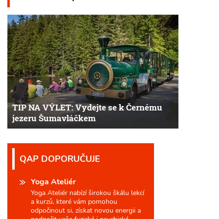
TIP NA VÝLET: Vydejte se k Černému
jezeru Šumavláčkem
QAP DOPORUČUJE
Yoga Ateliér
Yoga Ateliér nabízí širokou škálu lekcí
a kurzů, které vám pomohou
odpočinout si, získat novou energii a