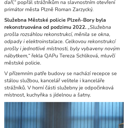
daří,“
popřál strážníkům na slavnostním otevření
primátor města Plzně Roman Zarzycký.
Služebna Městské policie Plzeň-Bory byla
rekonstruována od podzimu 2022.
„Služebna
prošla rozsáhlou rekonstrukcí, měnila se okna,
odpady i elektroinstalace. Celkovou rekonstrukcí
prošly i jednotlivé místnosti, byly vybaveny novým
nábytkem,“
řekla QAPu Tereza Schliková, mluvčí
městské policie.
V přízemním patře budovy se nachází recepce se
stálou službou, kancelář velitele i kanceláře
strážníků. V horní části služebny je odpočinková
místnost, kuchyňka s jídelnou a šatny.