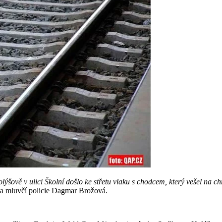
ýšově v ulici Školní došlo ke střetu vlaku s chodcem, který vešel na c
a mluvčí policie Dagmar Brožová.