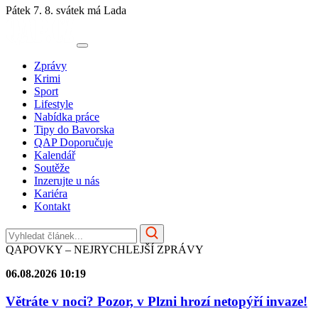
Pátek 7. 8.
svátek má Lada
Zprávy
Krimi
Sport
Lifestyle
Nabídka práce
Tipy do Bavorska
QAP Doporučuje
Kalendář
Soutěže
Inzerujte u nás
Kariéra
Kontakt
QAPOVKY – NEJRYCHLEJŠÍ ZPRÁVY
06.08.2026 10:19
Větráte v noci? Pozor, v Plzni hrozí netopýří invaze!