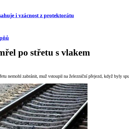
huje i vzácnost z protektorátu
upňů
mřel po střetu s vlakem
řetu nemohl zabránit, muž vstoupil na železniční přejezd, když byly sp