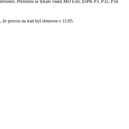
 přerušen. Přerušení se týkalo vlaků MD Ex6; IDPK P3, P32, P34.
 že provoz na trati byl obnoven v 11:05.