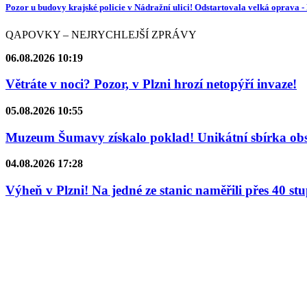
Pozor u budovy krajské policie v Nádražní ulici! Odstartovala velká oprava
QAPOVKY – NEJRYCHLEJŠÍ ZPRÁVY
06.08.2026 10:19
Větráte v noci? Pozor, v Plzni hrozí netopýří invaze!
05.08.2026 10:55
Muzeum Šumavy získalo poklad! Unikátní sbírka obsa
04.08.2026 17:28
Výheň v Plzni! Na jedné ze stanic naměřili přes 40 st