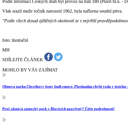
Podle informací Českých drah byl provoz na trati 180 (Plzeň hl.n. 
Vlak srazil muže ročník narození 1962, byla nařízena soudní pitva.
"Podle všech dosud zjištěných okolností se s největší pravděpodobnos
foto: ilustrační
MH
SDÍLEJTE ČLÁNEK
MOHLO BY VÁS ZAJÍMAT
Obnova parku Chvojkovy lomy budí emoce. Plzeňanům chybí voda v jezírku
Proč zůstává zámecký park v Blovicích uzavřený? Čtěte podrobnosti!