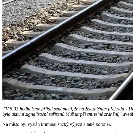
"V 8:33 hodin jsme přijali oznámení, že na železničním přejezdu v Hol
bylo aktivní signalizační zařízení. Muž utrpěl smrtelné zranění,"
uvedl
Na místo byl vyslán kriminalistický výjezd a také koroner.