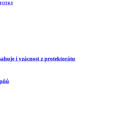
 - FOTKY
huje i vzácnost z protektorátu
upňů