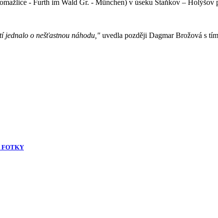
- Domažlice - Furth im Wald Gr. - München) v úseku Staňkov – Holýšov
tí jednalo o nešťastnou náhodu,"
uvedla později Dagmar Brožová s tím,
 - FOTKY