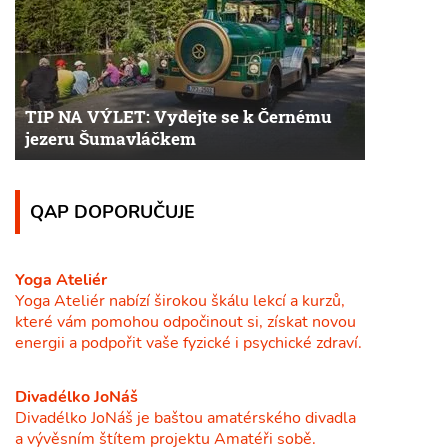
TIP NA VÝLET: Vydejte se k Černému
jezeru Šumavláčkem
QAP DOPORUČUJE
Yoga Ateliér
Yoga Ateliér nabízí širokou škálu lekcí a kurzů,
které vám pomohou odpočinout si, získat novou
energii a podpořit vaše fyzické i psychické zdraví.
Divadélko JoNáš
Divadélko JoNáš je baštou amatérského divadla
a vývěsním štítem projektu Amatéři sobě.