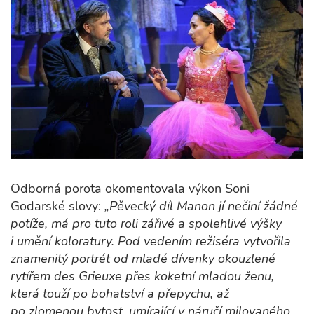
Odborná porota okomentovala výkon Soni
Godarské slovy:
„Pěvecký díl Manon jí nečiní žádné
potíže, má pro tuto roli zářivé a spolehlivé výšky
i umění koloratury. Pod vedením režiséra vytvořila
znamenitý portrét od mladé dívenky okouzlené
rytířem des Grieuxe přes koketní mladou ženu,
která touží po bohatství a přepychu, až
po zlomenou bytost, umírající v náručí milovaného