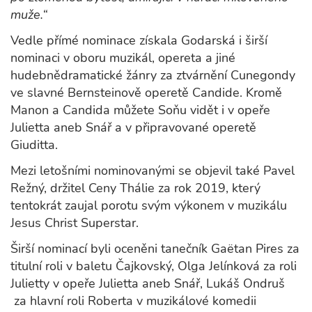
muže.“
Vedle přímé nominace získala Godarská i širší
nominaci v oboru muzikál, opereta a jiné
hudebnědramatické žánry za ztvárnění Cunegondy
ve slavné Bernsteinově operetě Candide. Kromě
Manon a Candida můžete Soňu vidět i v opeře
Julietta aneb Snář a v připravované operetě
Giuditta.
Mezi letošními nominovanými se objevil také Pavel
Režný, držitel Ceny Thálie za rok 2019, který
tentokrát zaujal porotu svým výkonem v muzikálu
Jesus Christ Superstar.
Širší nominací byli oceněni tanečník Gaëtan Pires za
titulní roli v baletu Čajkovský, Olga Jelínková za roli
Julietty v opeře Julietta aneb Snář, Lukáš Ondruš
za hlavní roli Roberta v muzikálové komedii