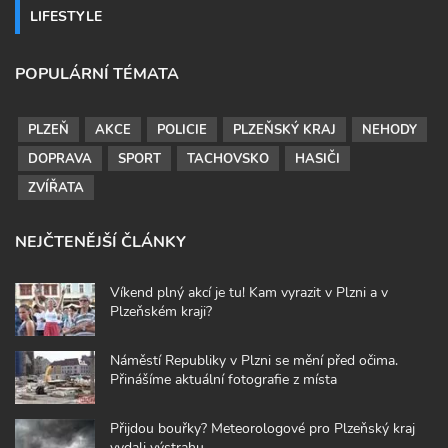
LIFESTYLE
POPULÁRNÍ TÉMATA
PLZEŇ
AKCE
POLICIE
PLZEŇSKÝ KRAJ
NEHODY
DOPRAVA
SPORT
TACHOVSKO
HASIČI
ZVÍŘATA
NEJČTENĚJŠÍ ČLÁNKY
Víkend plný akcí je tu! Kam vyrazit v Plzni a v
Plzeňském kraji?
Náměstí Republiky v Plzni se mění před očima.
Přinášíme aktuální fotografie z místa
Přijdou bouřky? Meteorologové pro Plzeňský kraj
vydali výstrahu