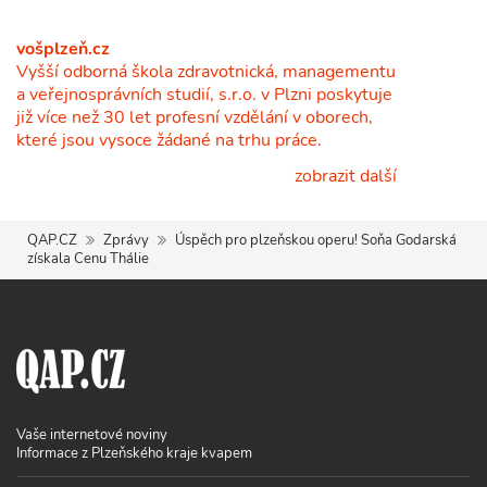
vošplzeň.cz
Vyšší odborná škola zdravotnická, managementu
a veřejnosprávních studií, s.r.o. v Plzni poskytuje
již více než 30 let profesní vzdělání v oborech,
které jsou vysoce žádané na trhu práce.
zobrazit další
QAP.CZ
Zprávy
Úspěch pro plzeňskou operu! Soňa Godarská
získala Cenu Thálie
Vaše internetové noviny
Informace z Plzeňského kraje kvapem