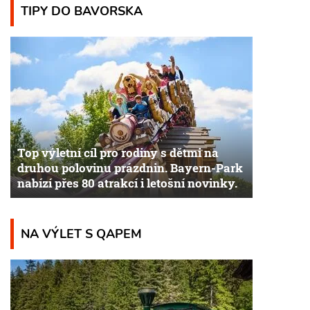
TIPY DO BAVORSKA
Top výletní cíl pro rodiny s dětmi na
druhou polovinu prázdnin. Bayern-Park
nabízí přes 80 atrakcí i letošní novinky.
NA VÝLET S QAPEM