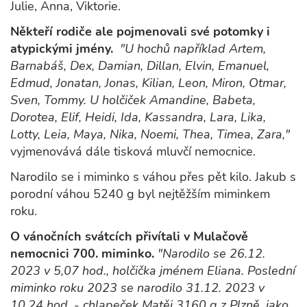
Julie, Anna, Viktorie.
Někteří rodiče ale pojmenovali své potomky i
atypickými jmény.
"U hochů například Artem,
Barnabáš, Dex, Damian, Dillan, Elvin, Emanuel,
Edmud, Jonatan, Jonas, Kilian, Leon, Miron, Otmar,
Sven, Tommy. U holčiček Amandine, Babeta,
Dorotea, Elif, Heidi, Ida, Kassandra, Lara, Lika,
Lotty, Leia, Maya, Nika, Noemi, Thea, Timea, Zara,"
vyjmenovává dále tisková mluvčí nemocnice.
Narodilo se i miminko s váhou přes pět kilo. Jakub s
porodní váhou 5240 g byl nejtěžším miminkem
roku.
O vánočních svátcích přivítali v Mulačově
nemocnici 700. miminko.
"Narodilo se 26.12.
2023 v 5,07 hod., holčička jménem Eliana. Poslední
miminko roku 2023 se narodilo 31.12. 2023 v
10,24 hod. - chlapeček Matěj 3160 g z Plzně, jako