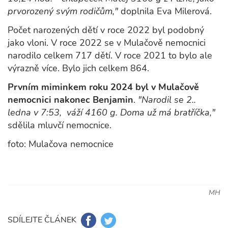
prvorozený svým rodičům,"
doplnila Eva Milerová.
Počet narozených dětí v roce 2022 byl podobný
jako vloni. V roce 2022 se v Mulačově nemocnici
narodilo celkem 717 dětí. V roce 2021 to bylo ale
výrazně více. Bylo jich celkem 864.
Prvním miminkem roku 2024 byl v Mulačově
nemocnici nakonec Benjamin
.
"Narodil se 2..
ledna v 7:53, váží 4160 g. Doma už má bratříčka,"
sdělila mluvčí nemocnice.
foto: Mulačova nemocnice
MH
SDÍLEJTE ČLÁNEK