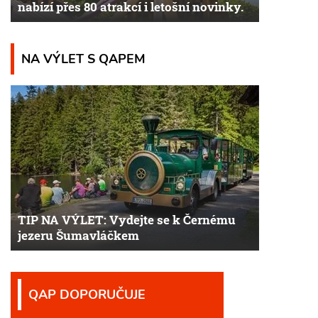
nabízí přes 80 atrakcí i letošní novinky.
NA VÝLET S QAPEM
TIP NA VÝLET: Vydejte se k Černému
jezeru Šumavláčkem
QAP DOPORUČUJE