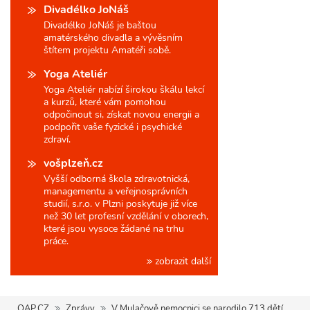
Divadélko JoNáš
Divadélko JoNáš je baštou
amatérského divadla a vývěsním
štítem projektu Amatéři sobě.
Yoga Ateliér
Yoga Ateliér nabízí širokou škálu lekcí
a kurzů, které vám pomohou
odpočinout si, získat novou energii a
podpořit vaše fyzické i psychické
zdraví.
vošplzeň.cz
Vyšší odborná škola zdravotnická,
managementu a veřejnosprávních
studií, s.r.o. v Plzni poskytuje již více
než 30 let profesní vzdělání v oborech,
které jsou vysoce žádané na trhu
práce.
zobrazit další
QAP.CZ
Zprávy
V Mulačově nemocnici se narodilo 713 dětí,