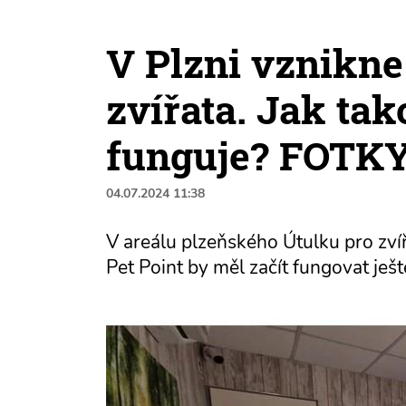
V Plzni vznikne
zvířata. Jak tak
funguje? FOTK
04.07.2024 11:38
V areálu plzeňského Útulku pro zví
Pet Point by měl začít fungovat ješt