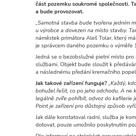
část pozemku soukromé společnosti. Ta
a bude provozovat.
„Samotná stavba bude tvořena jedním m
u výrobce a dovezen na místo stavby. Ta
náměstek primátora Aleš Tolar, který má 
je správcem daného pozemku o výměře 1
Jedná se o bezobslužné pietní místo pro 
službami. Objekt bude sloužit k předáván
a následnému předání kremačního popele 
Jak takové zařízení funguje?
„Každý, kd
bohužel řešit, co po jeho odchodu. A ne
legálně zvíře pohřbít, odvoz do kafileri
Point je zařízení pro důstojný způsob vyříz
Jak dále konstatoval radní, služba je kom
dotovat, pouze umožnilo poskytnutím poze