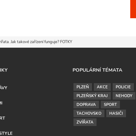
vířata. Jak takové zařízení funguje? FOTKY
IKY
POPULÁRNÍ TÉMATA
PLZEŇ
AKCE
POLICIE
ÁVY
PLZEŇSKÝ KRAJ
NEHODY
MI
DOPRAVA
SPORT
TACHOVSKO
HASIČI
RT
ZVÍŘATA
ESTYLE