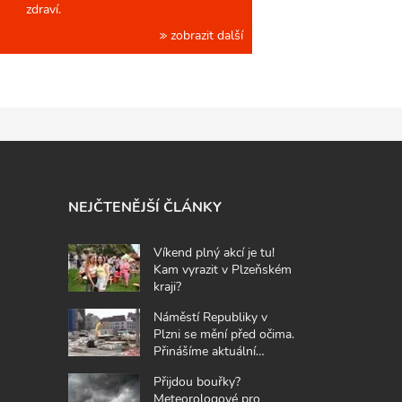
zdraví.
zobrazit další
NEJČTENĚJŠÍ ČLÁNKY
Víkend plný akcí je tu!
Kam vyrazit v Plzeňském
kraji?
Náměstí Republiky v
Plzni se mění před očima.
Přinášíme aktuální
fotografie z místa
Přijdou bouřky?
Meteorologové pro