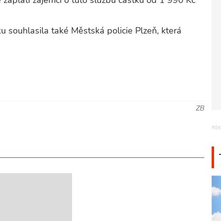
 zaplatí zájemci o tuto službu částku od 1 990 Kč
u souhlasila také Městská policie Plzeň, která
ZB