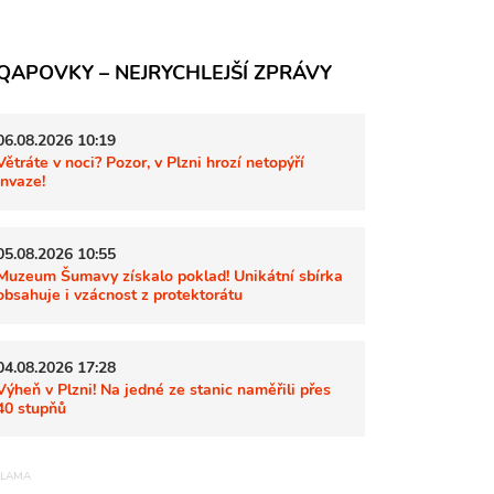
QAPOVKY – NEJRYCHLEJŠÍ ZPRÁVY
06.08.2026 10:19
Větráte v noci? Pozor, v Plzni hrozí netopýří
invaze!
05.08.2026 10:55
Muzeum Šumavy získalo poklad! Unikátní sbírka
obsahuje i vzácnost z protektorátu
04.08.2026 17:28
Výheň v Plzni! Na jedné ze stanic naměřili přes
40 stupňů