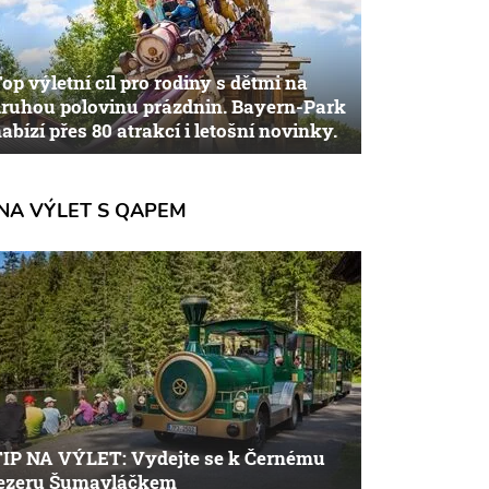
op výletní cíl pro rodiny s dětmi na
ruhou polovinu prázdnin. Bayern-Park
abízí přes 80 atrakcí i letošní novinky.
NA VÝLET S QAPEM
TIP NA VÝLET: Vydejte se k Černému
jezeru Šumavláčkem