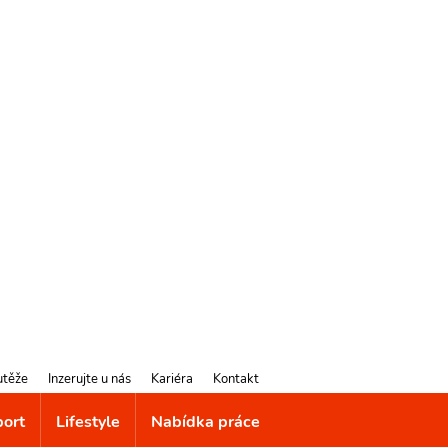
utěže
Inzerujte u nás
Kariéra
Kontakt
port
Lifestyle
Nabídka práce