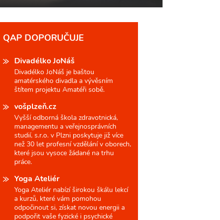
QAP DOPORUČUJE
Divadélko JoNáš
Divadélko JoNáš je baštou
amatérského divadla a vývěsním
štítem projektu Amatéři sobě.
vošplzeň.cz
Vyšší odborná škola zdravotnická,
managementu a veřejnosprávních
studií, s.r.o. v Plzni poskytuje již více
než 30 let profesní vzdělání v oborech,
které jsou vysoce žádané na trhu
práce.
Yoga Ateliér
Yoga Ateliér nabízí širokou škálu lekcí
a kurzů, které vám pomohou
odpočinout si, získat novou energii a
podpořit vaše fyzické i psychické