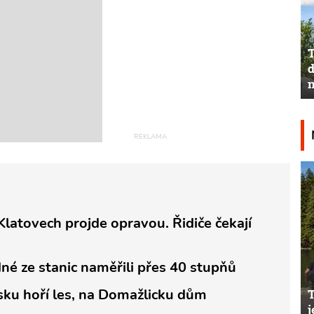
T
d
n
Klatovech projde opravou. Řidiče čekají
né ze stanic naměřili přes 40 stupňů
vsku hoří les, na Domažlicku dům