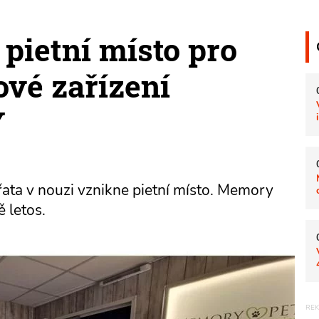
 pietní místo pro
ové zařízení
Y
řata v nouzi vznikne pietní místo. Memory
ě letos.