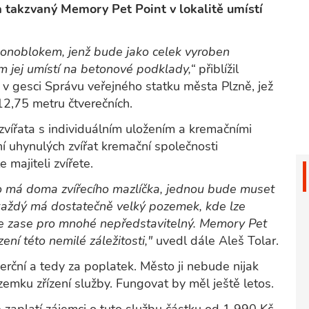
 takzvaný Memory Pet Point v lokalitě umístí
onoblokem, jenž bude jako celek vyroben
m jej umístí na betonové podklady,“
přiblížil
v gesci Správu veřejného statku města Plzně, jež
2,75 metru čtverečních.
zvířata s individuálním uložením a kremačními
í uhynulých zvířat kremační společnosti
majiteli zvířete.
o má doma zvířecího mazlíčka, jednou bude muset
 každý má dostatečně velký pozemek, kde lze
e je zase pro mnohé nepředstavitelný. Memory Pet
ení této nemilé záležitosti,"
uvedl dále Aleš Tolar.
erční a tedy za poplatek. Město ji nebude nijak
mku zřízení služby. Fungovat by měl ještě letos.