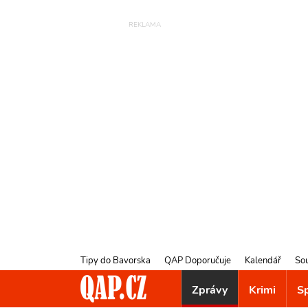
Tipy do Bavorska
QAP Doporučuje
Kalendář
So
Zprávy
Krimi
S