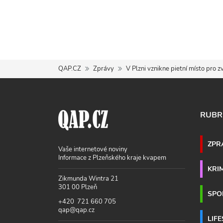
QAP.CZ
Zprávy
V Plzni vznikne pietní místo pro z
RUBR
ZPR
Vaše internetové noviny
Informace z Plzeňského kraje kvapem
KRI
Zikmunda Wintra 21
301 00 Plzeň
SPO
+420 721 660 705
qap@qap.cz
LIF