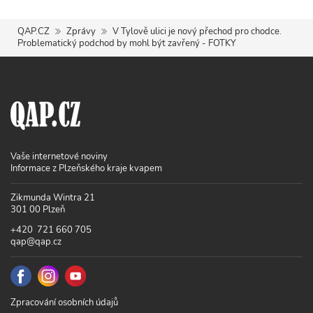
QAP.CZ
Zprávy
V Tylově ulici je nový přechod pro chodce.
Problematický podchod by mohl být zavřený - FOTKY
Vaše internetové noviny
Informace z Plzeňského kraje kvapem
Zikmunda Wintra 21
301 00 Plzeň
+420 721 660 705
qap@qap.cz
Zpracování osobních údajů