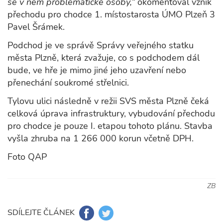
se v něm problematické osoby,“
okomentoval vznik
přechodu pro chodce 1. místostarosta ÚMO Plzeň 3
Pavel Šrámek.
Podchod je ve správě Správy veřejného statku
města Plzně, která zvažuje, co s podchodem dál
bude, ve hře je mimo jiné jeho uzavření nebo
přenechání soukromé střelnici.
Tylovu ulici následně v režii SVS města Plzně čeká
celková úprava infrastruktury, vybudování přechodu
pro chodce je pouze I. etapou tohoto plánu. Stavba
vyšla zhruba na 1 266 000 korun včetně DPH.
Foto QAP
ZB
SDÍLEJTE ČLÁNEK