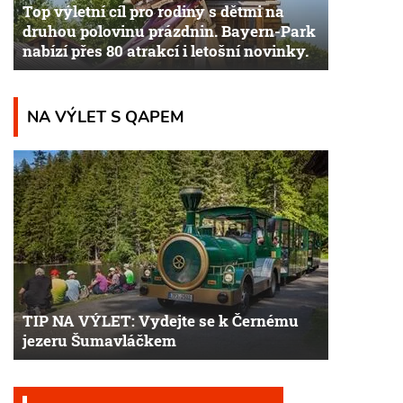
Top výletní cíl pro rodiny s dětmi na
druhou polovinu prázdnin. Bayern-Park
nabízí přes 80 atrakcí i letošní novinky.
NA VÝLET S QAPEM
TIP NA VÝLET: Vydejte se k Černému
jezeru Šumavláčkem