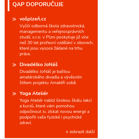
QAP DOPORUČUJE
vošplzeň.cz
Vyšší odborná škola zdravotnická,
managementu a veřejnosprávních
studií, s.r.o. v Plzni poskytuje již více
než 30 let profesní vzdělání v oborech,
které jsou vysoce žádané na trhu
práce.
Divadélko JoNáš
Divadélko JoNáš je baštou
amatérského divadla a vývěsním
štítem projektu Amatéři sobě.
Yoga Ateliér
Yoga Ateliér nabízí širokou škálu lekcí
a kurzů, které vám pomohou
odpočinout si, získat novou energii a
podpořit vaše fyzické i psychické
zdraví.
zobrazit další