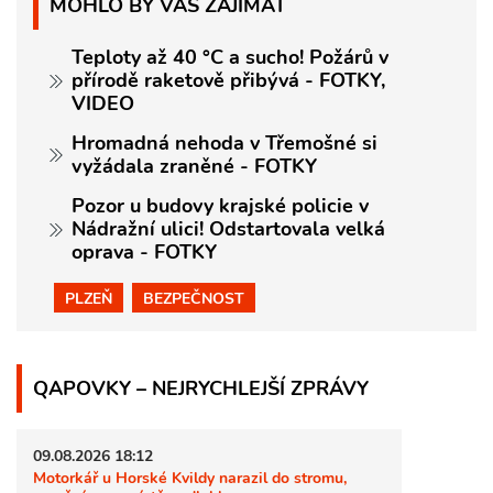
MOHLO BY VÁS ZAJÍMAT
Teploty až 40 °C a sucho! Požárů v
přírodě raketově přibývá - FOTKY,
VIDEO
Hromadná nehoda v Třemošné si
vyžádala zraněné - FOTKY
Pozor u budovy krajské policie v
Nádražní ulici! Odstartovala velká
oprava - FOTKY
PLZEŇ
BEZPEČNOST
QAPOVKY – NEJRYCHLEJŠÍ ZPRÁVY
09.08.2026 18:12
Motorkář u Horské Kvildy narazil do stromu,