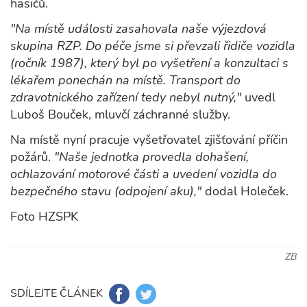
hasičů.
"Na místě události zasahovala naše výjezdová
skupina RZP. Do péče jsme si převzali řidiče vozidla
(ročník 1987), který byl po vyšetření a konzultaci s
lékařem ponechán na místě. Transport do
zdravotnického zařízení tedy nebyl nutný,"
uvedl
Luboš Bouček, mluvčí záchranné služby.
Na místě nyní pracuje vyšetřovatel zjišťování příčin
požárů.
"Naše jednotka provedla dohašení,
ochlazování motorové části a uvedení vozidla do
bezpečného stavu (odpojení aku),"
dodal Holeček.
Foto HZSPK
ZB
SDÍLEJTE ČLÁNEK