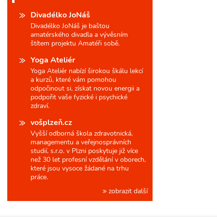
Divadélko JoNáš
Divadélko JoNáš je baštou
amatérského divadla a vývěsním
štítem projektu Amatéři sobě.
Yoga Ateliér
Yoga Ateliér nabízí širokou škálu lekcí
a kurzů, které vám pomohou
odpočinout si, získat novou energii a
podpořit vaše fyzické i psychické
zdraví.
vošplzeň.cz
Vyšší odborná škola zdravotnická,
managementu a veřejnosprávních
studií, s.r.o. v Plzni poskytuje již více
než 30 let profesní vzdělání v oborech,
které jsou vysoce žádané na trhu
práce.
zobrazit další