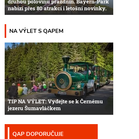
druhou polovinu prázdnin. Bayern-Park
nabízí přes 80 atrakcí i letošní novinky.
NA VÝLET S QAPEM
TIP NA VÝLET: Vydejte se k Černému
jezeru Šumavláčkem
QAP DOPORUČUJE