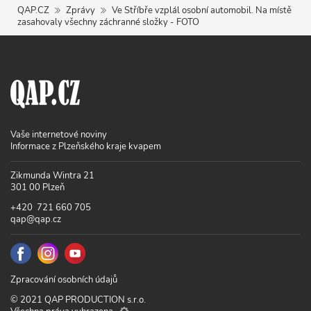
QAP.CZ
Zprávy
Ve Stříbře vzplál osobní automobil. Na místě
zasahovaly všechny záchranné složky - FOTO
Vaše internetové noviny
Informace z Plzeňského kraje kvapem
Zikmunda Wintra 21
301 00 Plzeň
+420 721 660 705
qap@qap.cz
Zpracování osobních údajů
© 2021 QAP PRODUCTION s.r.o.