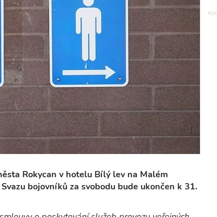
ěsta Rokycan v hotelu Bílý lev na Malém
ci Svazu bojovníků za svobodu bude ukončen k 31.
 smlouvy o poskytování služeb provozu veřejných