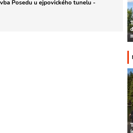
tavba Posedu u ejpovického tunelu -
T
d
n