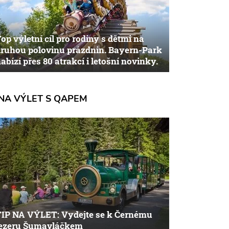
op výletní cíl pro rodiny s dětmi na
ruhou polovinu prázdnin. Bayern-Park
abízí přes 80 atrakcí i letošní novinky.
NA VÝLET S QAPEM
TIP NA VÝLET: Vydejte se k Černému
jezeru Šumavláčkem