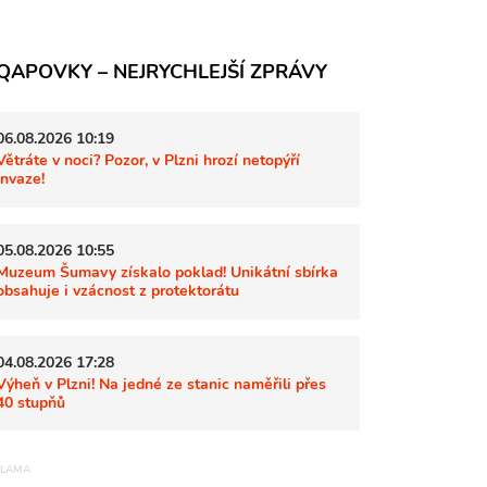
QAPOVKY – NEJRYCHLEJŠÍ ZPRÁVY
06.08.2026 10:19
Větráte v noci? Pozor, v Plzni hrozí netopýří
invaze!
05.08.2026 10:55
Muzeum Šumavy získalo poklad! Unikátní sbírka
obsahuje i vzácnost z protektorátu
04.08.2026 17:28
Výheň v Plzni! Na jedné ze stanic naměřili přes
40 stupňů