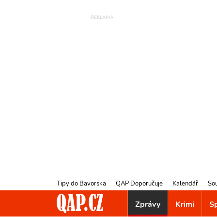
Tipy do Bavorska
QAP Doporučuje
Kalendář
So
Zprávy
Krimi
S