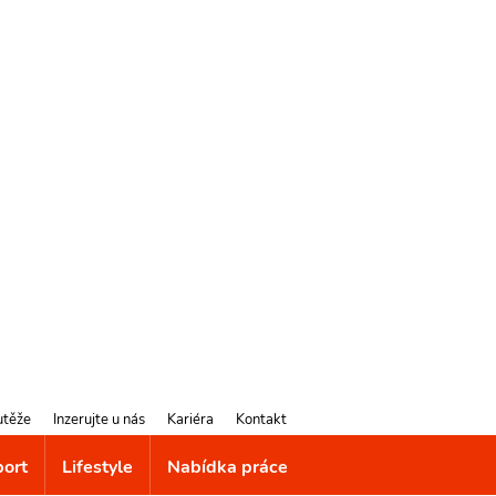
utěže
Inzerujte u nás
Kariéra
Kontakt
port
Lifestyle
Nabídka práce