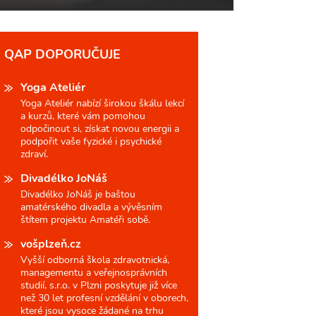
QAP DOPORUČUJE
Yoga Ateliér
Yoga Ateliér nabízí širokou škálu lekcí
a kurzů, které vám pomohou
odpočinout si, získat novou energii a
podpořit vaše fyzické i psychické
zdraví.
Divadélko JoNáš
Divadélko JoNáš je baštou
amatérského divadla a vývěsním
štítem projektu Amatéři sobě.
vošplzeň.cz
Vyšší odborná škola zdravotnická,
managementu a veřejnosprávních
studií, s.r.o. v Plzni poskytuje již více
než 30 let profesní vzdělání v oborech,
které jsou vysoce žádané na trhu