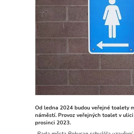
Od ledna 2024 budou veřejné toalety m
náměstí. Provoz veřejných toalet v uli
prosinci 2023.
„Rada města Rokycan schválila uzavření