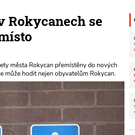
 v Rokycanech se
 místo
lety města Rokycan přemístěny do nových
ace může hodit nejen obyvatelům Rokycan.