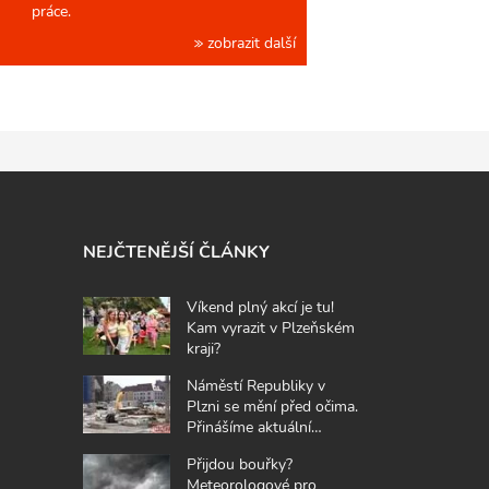
práce.
zobrazit další
NEJČTENĚJŠÍ ČLÁNKY
Víkend plný akcí je tu!
Kam vyrazit v Plzeňském
kraji?
Náměstí Republiky v
Plzni se mění před očima.
Přinášíme aktuální
fotografie z místa
Přijdou bouřky?
Meteorologové pro