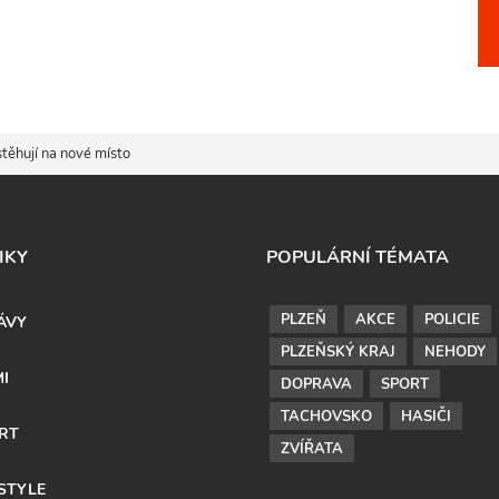
těhují na nové místo
IKY
POPULÁRNÍ TÉMATA
PLZEŇ
AKCE
POLICIE
ÁVY
PLZEŇSKÝ KRAJ
NEHODY
MI
DOPRAVA
SPORT
TACHOVSKO
HASIČI
RT
ZVÍŘATA
ESTYLE