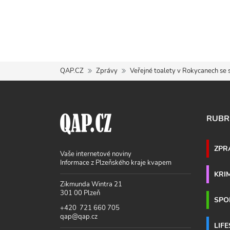
QAP.CZ
Zprávy
Veřejné toalety v Rokycanech se s
RUBR
ZPR
Vaše internetové noviny
Informace z Plzeňského kraje kvapem
KRI
Zikmunda Wintra 21
301 00 Plzeň
SPO
+420 721 660 705
qap@qap.cz
LIF