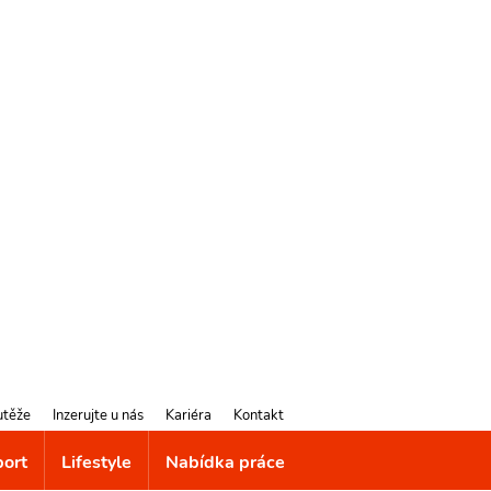
utěže
Inzerujte u nás
Kariéra
Kontakt
port
Lifestyle
Nabídka práce