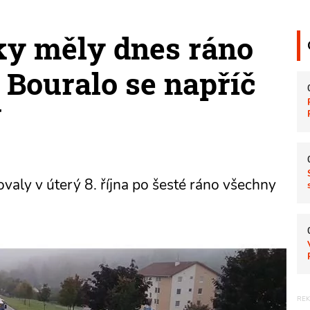
ky měly dnes ráno
 Bouralo se napříč
Y
valy v úterý 8. října po šesté ráno všechny