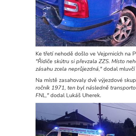
Ke třetí nehodě došlo ve Vejprnicích na P
"Řidiče skútru si převzala ZZS. Místo ne
zásahu zcela neprůjezdná,"
dodal mluvčí 
Na místě zasahovaly dvě výjezdové skupi
ročník 1971, ten byl následně transpor
FNL,"
dodal Lukáš Uherek.