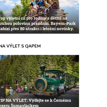
op výletní cíl pro rodiny s dětmi na
ruhou polovinu prázdnin. Bayern-Park
abízí přes 80 atrakcí i letošní novinky.
NA VÝLET S QAPEM
TIP NA VÝLET: Vydejte se k Černému
jezeru Šumavláčkem