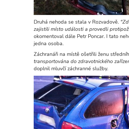
Druhá nehoda se stala v Rozvadově.
"Zd
zajistili místo události a provedli protip
okomentoval dále Petr Poncar. I tato neho
jedna osoba.
Záchranáři na místě ošetřili ženu střední
transportována do zdravotnického zaříze
doplnil mluvčí záchranné služby.