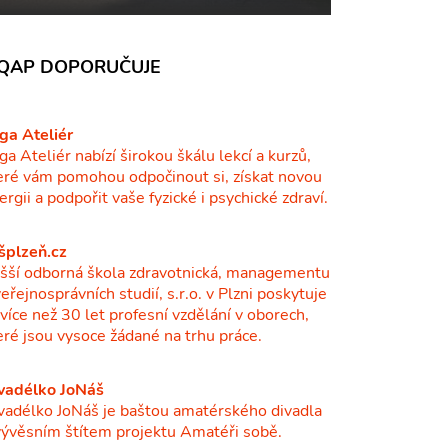
QAP DOPORUČUJE
ga Ateliér
ga Ateliér nabízí širokou škálu lekcí a kurzů,
eré vám pomohou odpočinout si, získat novou
ergii a podpořit vaše fyzické i psychické zdraví.
šplzeň.cz
šší odborná škola zdravotnická, managementu
veřejnosprávních studií, s.r.o. v Plzni poskytuje
ž více než 30 let profesní vzdělání v oborech,
eré jsou vysoce žádané na trhu práce.
vadélko JoNáš
vadélko JoNáš je baštou amatérského divadla
vývěsním štítem projektu Amatéři sobě.