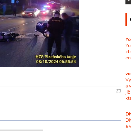
Yo
Yo
kt
en
vo
Vy
a 
ZB
ji
kt
Di
Di
a 