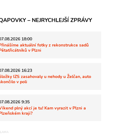
QAPOVKY – NEJRYCHLEJŠÍ ZPRÁVY
07.08.2026 18:00
Přinášíme aktuální fotky z rekonstrukce sadů
Pětatřicátníků v Plzni
07.08.2026 16:23
Složky IZS zasahovaly u nehody u Želčan, auto
skončilo v poli
07.08.2026 9:35
Víkend plný akcí je tu! Kam vyrazit v Plzni a
Plzeňském kraji?