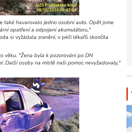
e také havarovalo jedno osobní auto. Opět jsme
ožární opatření a odpojení akumulátoru,"
da si vyžádala zranění, v péči lékařů skončila
ho věku.
"Žena byla k pozorování po DN
ní. Další osoby na místě naši pomoc nevyžadovaly,"