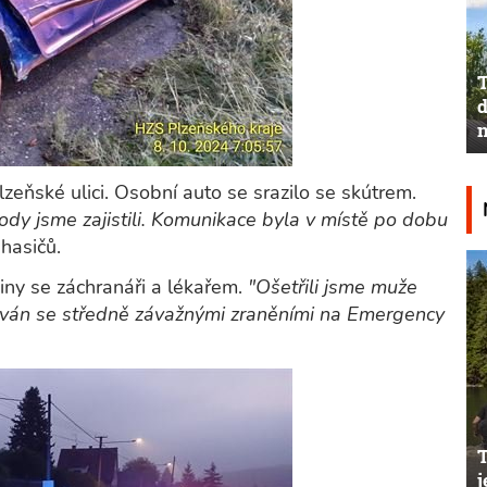
T
d
n
lzeňské ulici. Osobní auto se srazilo se skútrem.
hody jsme zajistili. Komunikace byla v místě po dobu
hasičů.
ny se záchranáři a lékařem.
"Ošetřili jsme muže
tován se středně závažnými zraněními na Emergency