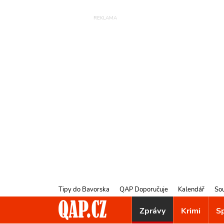
Tipy do Bavorska
QAP Doporučuje
Kalendář
So
Zprávy
Krimi
S