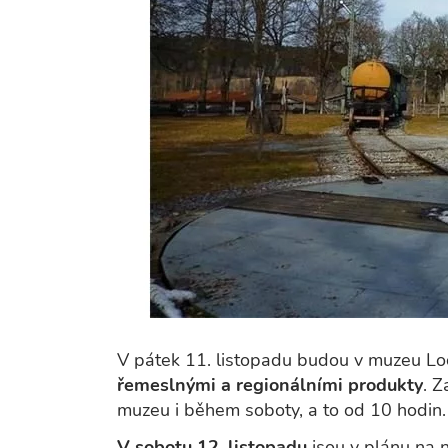
V pátek 11. listopadu budou v muzeu 
řemeslnými a regionálními produkty
. Z
muzeu i během soboty, a to od 10 hodin.
V sobotu 12. listopadu
jsou v plánu na n