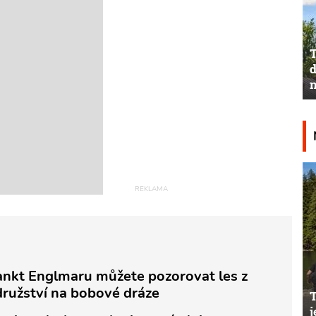
T
d
n
Sankt Englmaru můžete pozorovat les z
odružství na bobové dráze