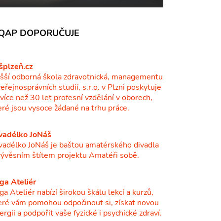
QAP DOPORUČUJE
šplzeň.cz
šší odborná škola zdravotnická, managementu
veřejnosprávních studií, s.r.o. v Plzni poskytuje
ž více než 30 let profesní vzdělání v oborech,
eré jsou vysoce žádané na trhu práce.
vadélko JoNáš
vadélko JoNáš je baštou amatérského divadla
vývěsním štítem projektu Amatéři sobě.
ga Ateliér
ga Ateliér nabízí širokou škálu lekcí a kurzů,
eré vám pomohou odpočinout si, získat novou
ergii a podpořit vaše fyzické i psychické zdraví.