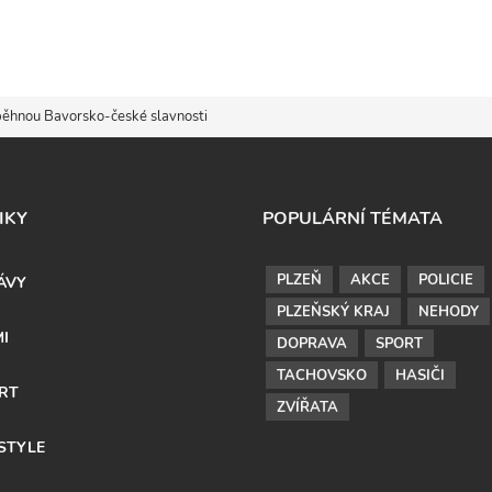
ěhnou Bavorsko-české slavnosti
IKY
POPULÁRNÍ TÉMATA
PLZEŇ
AKCE
POLICIE
ÁVY
PLZEŇSKÝ KRAJ
NEHODY
MI
DOPRAVA
SPORT
TACHOVSKO
HASIČI
RT
ZVÍŘATA
ESTYLE