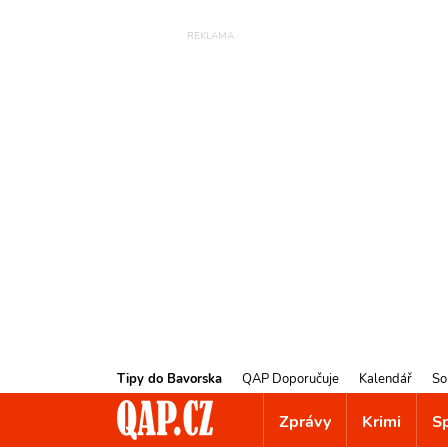
Tipy do Bavorska
QAP Doporučuje
Kalendář
So
Zprávy
Krimi
S