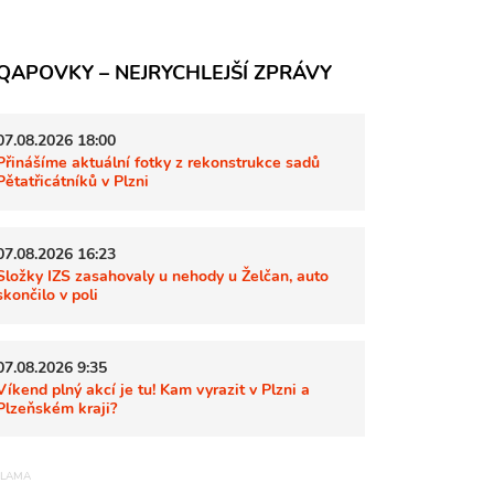
QAPOVKY – NEJRYCHLEJŠÍ ZPRÁVY
07.08.2026 18:00
Přinášíme aktuální fotky z rekonstrukce sadů
Pětatřicátníků v Plzni
07.08.2026 16:23
Složky IZS zasahovaly u nehody u Želčan, auto
skončilo v poli
07.08.2026 9:35
Víkend plný akcí je tu! Kam vyrazit v Plzni a
Plzeňském kraji?