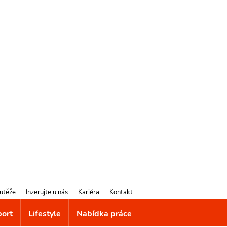
utěže
Inzerujte u nás
Kariéra
Kontakt
port
Lifestyle
Nabídka práce