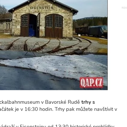
Lockalbahnmuseum v Bavorské Rudě
trhy s
ačátek je v 16:30 hodin. Trhy pak můžete navštívit v
ádraží v Eisensteinu od 13:30 historické prohlídky