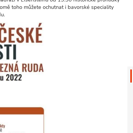
romě toho můžete ochutnat i bavorské speciality
du.