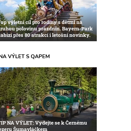
op výletní cíl pro rodiny s dětmi na
ruhou polovinu prázdnin. Bayern-Park
abízí přes 80 atrakcí i letošní novinky.
NA VÝLET S QAPEM
TIP NA VÝLET: Vydejte se k Černému
jezeru Šumavláčkem