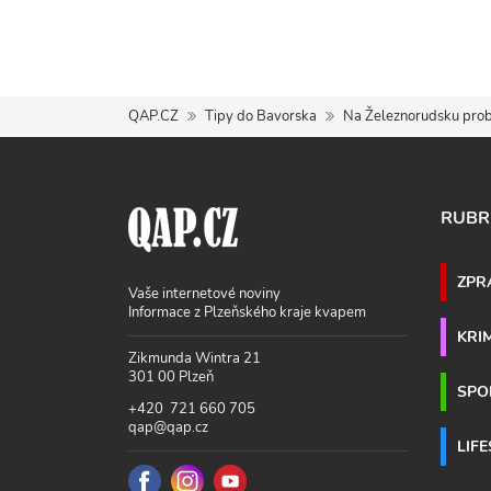
QAP.CZ
Tipy do Bavorska
Na Železnorudsku prob
RUBR
ZPR
Vaše internetové noviny
Informace z Plzeňského kraje kvapem
KRI
Zikmunda Wintra 21
301 00 Plzeň
SPO
+420 721 660 705
qap@qap.cz
LIF