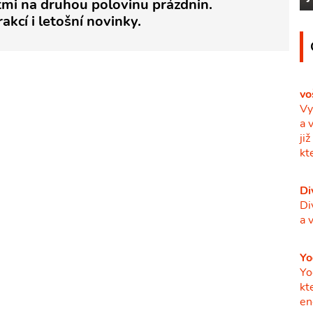
ětmi na druhou polovinu prázdnin.
akcí i letošní novinky.
vo
Vy
a 
ji
kt
Di
Di
a 
Yo
Yo
kt
en