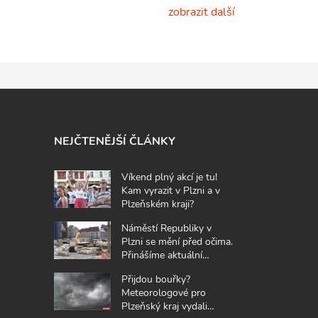
zobrazit další
NEJČTENĚJŠÍ ČLÁNKY
Víkend plný akcí je tu!
Kam vyrazit v Plzni a v
Plzeňském kraji?
Náměstí Republiky v
Plzni se mění před očima.
Přinášíme aktuální
fotografie z místa
Přijdou bouřky?
Meteorologové pro
Plzeňský kraj vydali