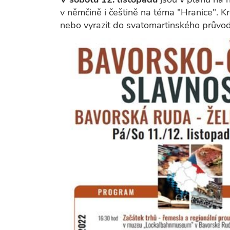
v němčině i češtině na téma "Hranice". K
nebo vyrazit do svatomartinského průvo