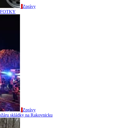
Zprávy
e - FOTKY
Zprávy
požáru skládky na Rakovnicku