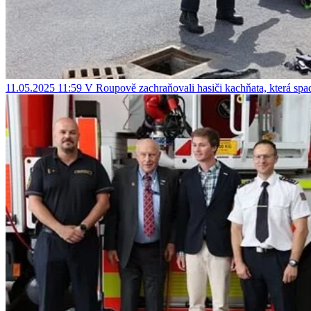
11.05.2025 11:59
V Roupově zachraňovali hasiči kachňata, která sp