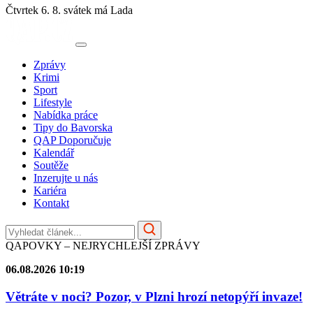
Čtvrtek 6. 8.
svátek má Lada
Zprávy
Krimi
Sport
Lifestyle
Nabídka práce
Tipy do Bavorska
QAP Doporučuje
Kalendář
Soutěže
Inzerujte u nás
Kariéra
Kontakt
QAPOVKY – NEJRYCHLEJŠÍ ZPRÁVY
06.08.2026 10:19
Větráte v noci? Pozor, v Plzni hrozí netopýří invaze!