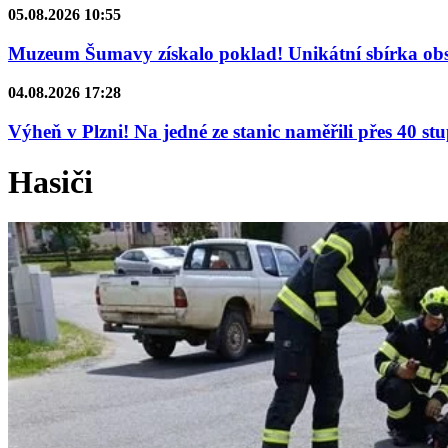
05.08.2026 10:55
Muzeum Šumavy získalo poklad! Unikátní sbírka obsa
04.08.2026 17:28
Výheň v Plzni! Na jedné ze stanic naměřili přes 40 st
Hasiči