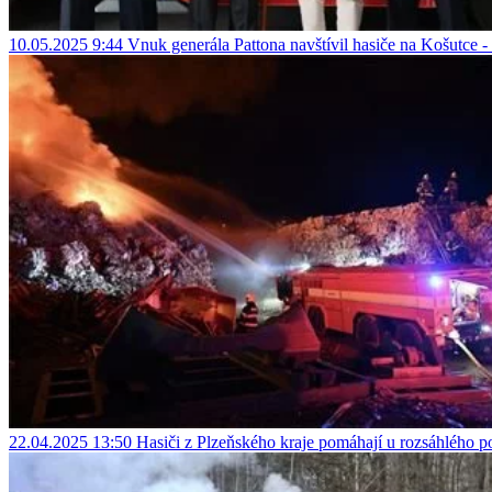
10.05.2025 9:44
Vnuk generála Pattona navštívil hasiče na Košutc
22.04.2025 13:50
Hasiči z Plzeňského kraje pomáhají u rozsáhlého 