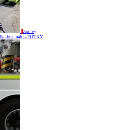
Zprávy
adla do kanálu - FOTKY