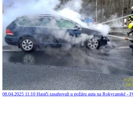
08.04.2025 11:10
Hasiči zasahovali u požáru auta na Rokycanské 