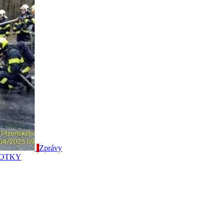
Zprávy
- FOTKY