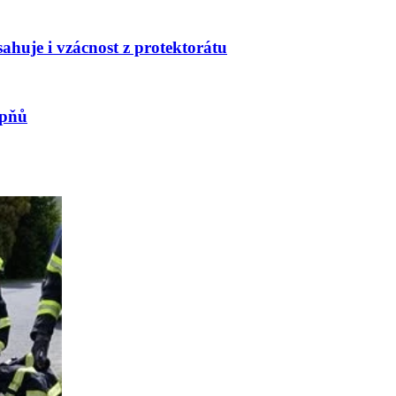
huje i vzácnost z protektorátu
upňů