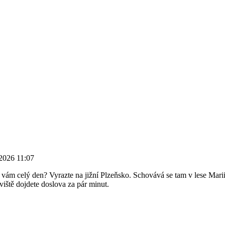
2026 11:07
e vám celý den? Vyrazte na jižní Plzeňsko. Schovává se tam v lese Mar
viště dojdete doslova za pár minut.