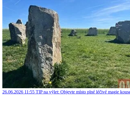
26.06.2026 11:55
TIP na výlet: Objevte místo plné léčivé magie kous