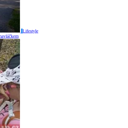
Lifestyle
mavláčkem