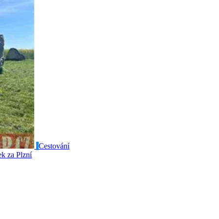
Cestování
ek za Plzní