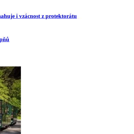
huje i vzácnost z protektorátu
upňů