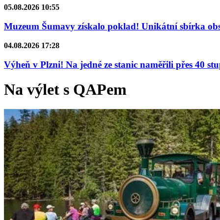
05.08.2026 10:55
Muzeum Šumavy získalo poklad! Unikátní sbírka obsa
04.08.2026 17:28
Výheň v Plzni! Na jedné ze stanic naměřili přes 40 st
Na výlet s QAPem