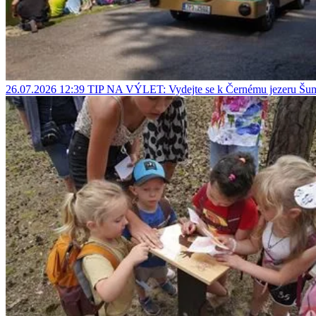
26.07.2026 12:39
TIP NA VÝLET: Vydejte se k Černému jezeru Šu