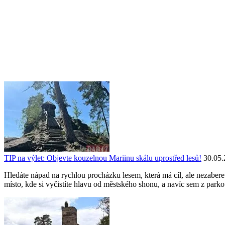
TIP na výlet: Objevte kouzelnou Mariinu skálu uprostřed lesů!
30.05.
Hledáte nápad na rychlou procházku lesem, která má cíl, ale nezaber
místo, kde si vyčistíte hlavu od městského shonu, a navíc sem z parko