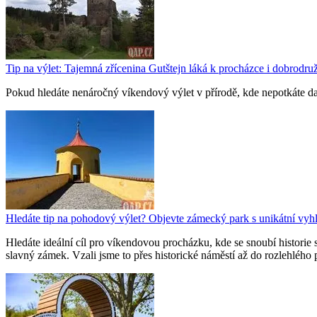
Tip na výlet: Tajemná zřícenina Gutštejn láká k procházce i dobrodruž
Pokud hledáte nenáročný víkendový výlet v přírodě, kde nepotkáte davy
Hledáte tip na pohodový výlet? Objevte zámecký park s unikátní vyh
Hledáte ideální cíl pro víkendovou procházku, kde se snoubí histo
slavný zámek. Vzali jsme to přes historické náměstí až do rozlehlého 