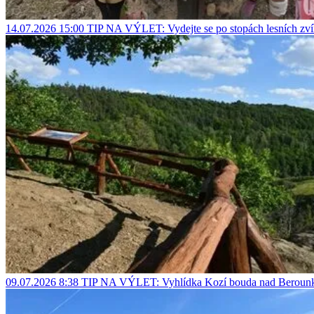
14.07.2026 15:00
TIP NA VÝLET: Vydejte se po stopách lesních zvíř
09.07.2026 8:38
TIP NA VÝLET: Vyhlídka Kozí bouda nad Berounk