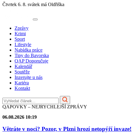
Čtvrtek 6. 8.
svátek má Oldřiška
Zprávy
Krimi
Sport
Lifestyle
Nabídka práce
Tipy do Bavorska
QAP Doporučuje
Kalendář
Soutěže
Inzerujte u nás
Kariéra
Kontakt
QAPOVKY – NEJRYCHLEJŠÍ ZPRÁVY
06.08.2026 10:19
Větráte v noci? Pozor, v Plzni hrozí netopýří invaze!