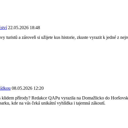
ství
22.05.2026 18:48
 turistů a zároveň si užijete kus historie, zkuste vyrazit k jedné z ne
lídkou
08.05.2026 12:20
rie s klidem přírody? Redakce QAPu vyrazila na Domažlicko do Horšov
parku, kde na vás čeká unikátní vyhlídka i tajemná zákoutí.