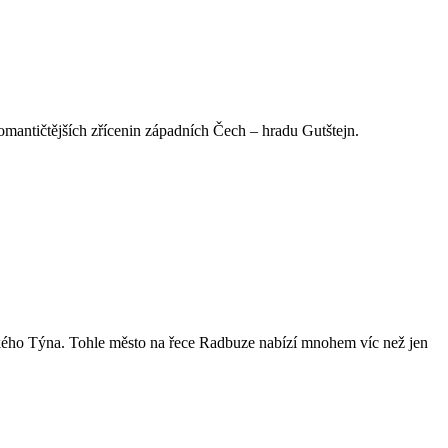
jromantičtějších zřícenin západních Čech – hradu Gutštejn.
ského Týna. Tohle město na řece Radbuze nabízí mnohem víc než jen