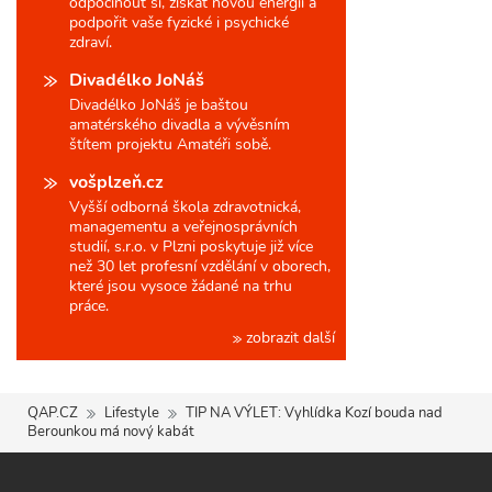
odpočinout si, získat novou energii a
podpořit vaše fyzické i psychické
zdraví.
Divadélko JoNáš
Divadélko JoNáš je baštou
amatérského divadla a vývěsním
štítem projektu Amatéři sobě.
vošplzeň.cz
Vyšší odborná škola zdravotnická,
managementu a veřejnosprávních
studií, s.r.o. v Plzni poskytuje již více
než 30 let profesní vzdělání v oborech,
které jsou vysoce žádané na trhu
práce.
zobrazit další
QAP.CZ
Lifestyle
TIP NA VÝLET: Vyhlídka Kozí bouda nad
Berounkou má nový kabát