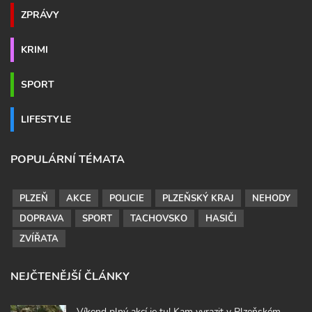
ZPRÁVY
KRIMI
SPORT
LIFESTYLE
POPULÁRNÍ TÉMATA
PLZEŇ
AKCE
POLICIE
PLZEŇSKÝ KRAJ
NEHODY
DOPRAVA
SPORT
TACHOVSKO
HASIČI
ZVÍŘATA
NEJČTENĚJŠÍ ČLÁNKY
Víkend plný akcí je tu! Kam vyrazit v Plzeňském