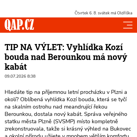
Čtvrtek 6. 8.
svátek má Oldřiška
TIP NA VÝLET: Vyhlídka Kozí
bouda nad Berounkou má nový
kabát
09.07.2026 8:38
Hledáte tip na příjemnou letní procházku v Plzni a
okolí? Oblíbená vyhlídka Kozí bouda, která se tyčí
na skalním ostrohu nad meandrující řekou
Berounkou, dostala nový kabát. Správa veřejného
statku města Plzně (SVSMP) místo kompletně
zrekonstruovala, takže si krásný výhled na Bukovec
a okolní přírodu užijete v mnohem větším komfortu