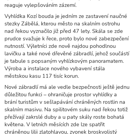
reaguje vylepšováním zázemí.
Vyhlídka Kozí bouda je jedním ze zastavení naučné
stezky Zábělá, kterou město na skalním ostrohu
nad řekou vyznačilo již před 47 lety. Skála se zde
prudce svažuje k řece, proto bylo nové zabezpečení
nutností. Výletníci zde nově najdou pohodlnou
lavičku a také nové dřevěné zábradlí, jehož součástí
je tabule s popsaným vyhlízkovým panoramatem.
Výroba a instalace nového vybavení stála
městskou kasu 117 tisíc korun.
Nové zábradlí má ale vedle bezpečnosti ještě jednu
důležitou funkci – ohraničuje prostor vyhlídky a
brání turistům v sešlapávání chráněných rostlin na
skalním masivu. Na spilitovém suku nad řekou totiž
přežívají zakrslé duby a u paty skály roste bohatá
květena. V letních měsících zde lze spatřit
chráněnou lilii zlatohlavou, zvonek broskvolistý