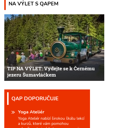
NA VÝLET S QAPEM
TIP NA VÝLET: Vydejte se k Černému
jezeru Šumavláčkem
QAP DOPORUČUJE
Yoga Ateliér
Yoga Ateliér nabízí širokou škálu lekcí
a kurzů, které vám pomohou