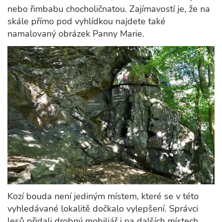
nebo řimbabu chocholičnatou. Zajímavostí je, že na
skále přímo pod vyhlídkou najdete také
namalovaný obrázek Panny Marie.
Kozí bouda není jediným místem, které se v této
vyhledávané lokalitě dočkalo vylepšení. Správci
lesů přidali drobný mobiliář i na dalších místech.