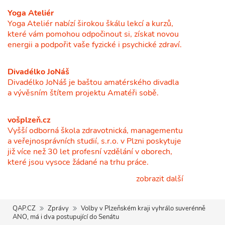
Yoga Ateliér
Yoga Ateliér nabízí širokou škálu lekcí a kurzů,
které vám pomohou odpočinout si, získat novou
energii a podpořit vaše fyzické i psychické zdraví.
Divadélko JoNáš
Divadélko JoNáš je baštou amatérského divadla
a vývěsním štítem projektu Amatéři sobě.
vošplzeň.cz
Vyšší odborná škola zdravotnická, managementu
a veřejnosprávních studií, s.r.o. v Plzni poskytuje
již více než 30 let profesní vzdělání v oborech,
které jsou vysoce žádané na trhu práce.
zobrazit další
QAP.CZ
Zprávy
Volby v Plzeňském kraji vyhrálo suverénně
ANO, má i dva postupující do Senátu