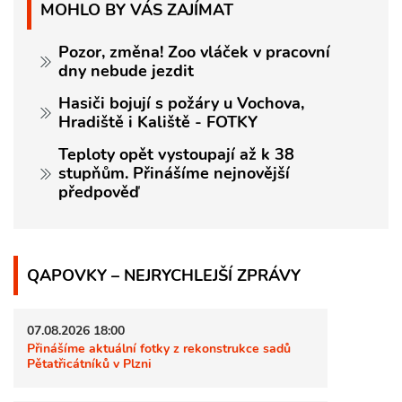
MOHLO BY VÁS ZAJÍMAT
Pozor, změna! Zoo vláček v pracovní
dny nebude jezdit
Hasiči bojují s požáry u Vochova,
Hradiště i Kaliště - FOTKY
Teploty opět vystoupají až k 38
stupňům. Přinášíme nejnovější
předpověď
QAPOVKY – NEJRYCHLEJŠÍ ZPRÁVY
07.08.2026 18:00
Přinášíme aktuální fotky z rekonstrukce sadů
Pětatřicátníků v Plzni