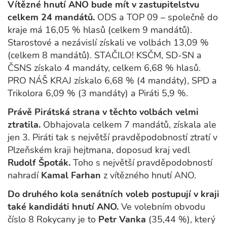
Vítězné hnutí ANO bude mít v zastupitelstvu
celkem 24 mandátů.
ODS a TOP 09 – společně do
kraje má 16,05 % hlasů (celkem 9 mandátů).
Starostové a nezávislí získali ve volbách 13,09 %
(celkem 8 mandátů). STAČILO! KSČM, SD-SN a
ČSNS získalo 4 mandáty, celkem 6,68 % hlasů.
PRO NÁŠ KRAJ získalo 6,68 % (4 mandáty), SPD a
Trikolora 6,09 % (3 mandáty) a Piráti 5,9 %.
Právě Pirátská strana v těchto volbách velmi
ztratila.
Obhajovala celkem 7 mandátů, získala ale
jen 3. Piráti tak s největší pravděpodobností ztratí v
Plzeňském kraji hejtmana, doposud kraj vedl
Rudolf Špoták.
Toho s největší pravděpodobností
nahradí
Kamal Farhan
z vítězného hnutí ANO.
Do druhého kola senátních voleb postupují v kraji
také kandidáti hnutí ANO.
Ve volebním obvodu
číslo 8 Rokycany je to
Petr Vanka
(35,44 %), který