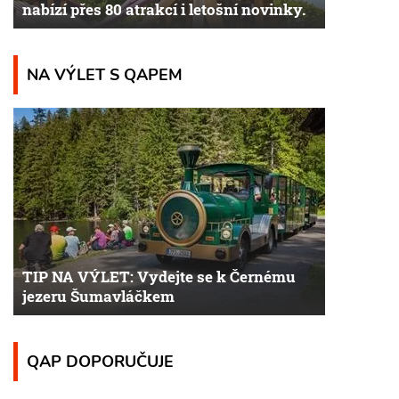
nabízí přes 80 atrakcí i letošní novinky.
NA VÝLET S QAPEM
TIP NA VÝLET: Vydejte se k Černému
jezeru Šumavláčkem
QAP DOPORUČUJE