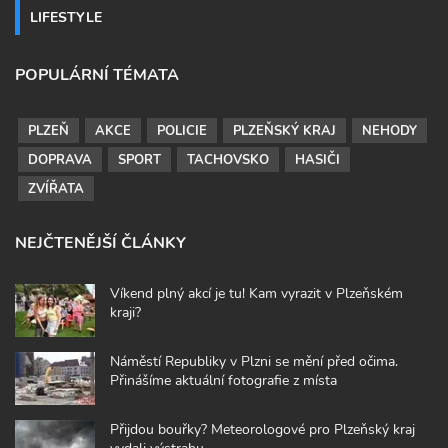
LIFESTYLE
POPULÁRNÍ TÉMATA
PLZEŇ
AKCE
POLICIE
PLZEŇSKÝ KRAJ
NEHODY
DOPRAVA
SPORT
TACHOVSKO
HASIČI
ZVÍŘATA
NEJČTENĚJŠÍ ČLÁNKY
Víkend plný akcí je tu! Kam vyrazit v Plzeňském
kraji?
Náměstí Republiky v Plzni se mění před očima.
Přinášíme aktuální fotografie z místa
Přijdou bouřky? Meteorologové pro Plzeňský kraj