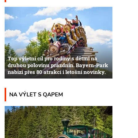
Top výletní cíl pro rodiny s dětmi na
druhou polovinu prázdnin. Bayern-Park
nabízí přes 80 atrakcí i letošní novinky.
NA VÝLET S QAPEM