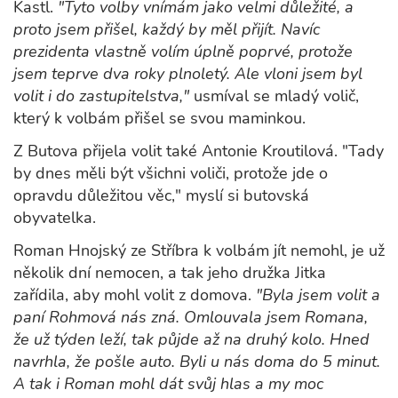
Kastl.
"Tyto volby vnímám jako velmi důležité, a
proto jsem přišel, každý by měl přijít. Navíc
prezidenta vlastně volím úplně poprvé, protože
jsem teprve dva roky plnoletý. Ale vloni jsem byl
volit i do zastupitelstva,"
usmíval se mladý volič,
který k volbám přišel se svou maminkou.
Z Butova přijela volit také Antonie Kroutilová.
"Tady
by dnes měli být všichni voliči, protože jde o
opravdu důležitou věc," myslí si butovská
obyvatelka.
Roman Hnojský ze Stříbra k volbám jít nemohl, je už
několik dní nemocen, a tak jeho družka Jitka
zařídila, aby mohl volit z domova.
"Byla jsem volit a
paní Rohmová nás zná. Omlouvala jsem Romana,
že už týden leží, tak půjde až na druhý kolo. Hned
navrhla, že pošle auto. Byli u nás doma do 5 minut.
A tak i Roman mohl dát svůj hlas a my moc