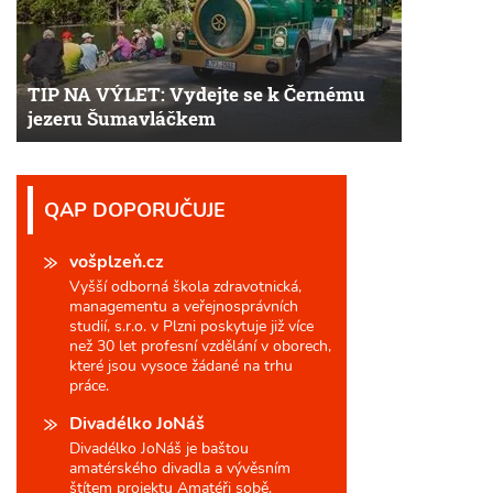
TIP NA VÝLET: Vydejte se k Černému
jezeru Šumavláčkem
QAP DOPORUČUJE
vošplzeň.cz
Vyšší odborná škola zdravotnická,
managementu a veřejnosprávních
studií, s.r.o. v Plzni poskytuje již více
než 30 let profesní vzdělání v oborech,
které jsou vysoce žádané na trhu
práce.
Divadélko JoNáš
Divadélko JoNáš je baštou
amatérského divadla a vývěsním
štítem projektu Amatéři sobě.