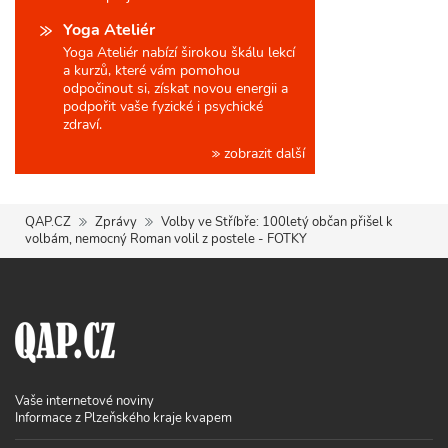
Yoga Ateliér
Yoga Ateliér nabízí širokou škálu lekcí
a kurzů, které vám pomohou
odpočinout si, získat novou energii a
podpořit vaše fyzické i psychické
zdraví.
zobrazit další
QAP.CZ
Zprávy
Volby ve Stříbře: 100letý občan přišel k
volbám, nemocný Roman volil z postele - FOTKY
Vaše internetové noviny
Informace z Plzeňského kraje kvapem