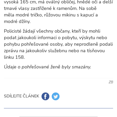
vysoká 165 cm, má oválný obličej, hnědé oči a delší
tmavé vlasy zastřižené k ramenům. Na sobě
měla modré tričko, růžovou mikinu s kapucí a
modré džíny.
Policisté žádají všechny občany, kteří by mohli
podat jakoukoli informaci o pobytu, výskytu nebo
pohybu pohřešované osoby, aby neprodleně podali
zprávu na jakoukoliv služebnu nebo na tísňovou
linku 158.
Údaje o pohřešované ženě byly smazány.
ZB
SDÍLEJTE ČLÁNEK