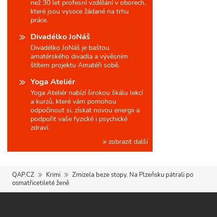
než 30 let profesní vzdělání v oborech,
které jsou vysoce žádané na trhu
práce.
Divadélko JoNáš
Divadélko JoNáš je baštou
amatérského divadla a vývěsním
štítem projektu Amatéři sobě.
Yoga Ateliér
Yoga Ateliér nabízí širokou škálu lekcí
a kurzů, které vám pomohou
odpočinout si, získat novou energii a
podpořit vaše fyzické i psychické
zdraví.
zobrazit další
QAP.CZ
Krimi
Zmizela beze stopy. Na Plzeňsku pátrali po
osmatřicetileté ženě