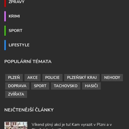
ZPRÁVY
KRIMI
SPORT
LIFESTYLE
POPULÁRNÍ TÉMATA
PLZEŇ
AKCE
POLICIE
PLZEŇSKÝ KRAJ
NEHODY
DOPRAVA
SPORT
TACHOVSKO
HASIČI
ZVÍŘATA
NEJČTENĚJŠÍ ČLÁNKY
Víkend plný akcí je tu! Kam vyrazit v Plzni a v