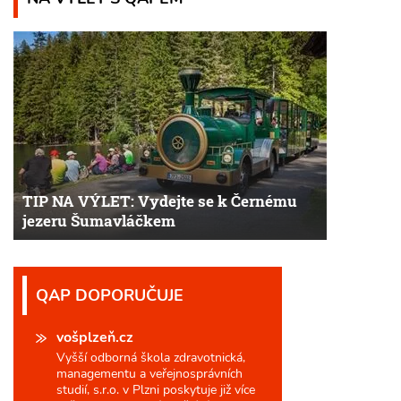
TIP NA VÝLET: Vydejte se k Černému
jezeru Šumavláčkem
QAP DOPORUČUJE
vošplzeň.cz
Vyšší odborná škola zdravotnická,
managementu a veřejnosprávních
studií, s.r.o. v Plzni poskytuje již více