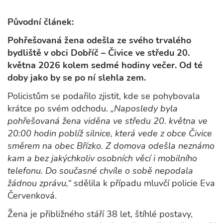
Původní článek:
Pohřešovaná žena odešla ze svého trvalého
bydliště v obci Dobříč – Čivice ve středu 20.
května 2026 kolem sedmé hodiny večer. Od té
doby jako by se po ní slehla zem.
Policistům se podařilo zjistit, kde se pohybovala
krátce po svém odchodu.
„Naposledy byla
pohřešovaná žena viděna ve středu 20. května ve
20:00 hodin poblíž silnice, která vede z obce Čivice
směrem na obec Břízko. Z domova odešla neznámo
kam a bez jakýchkoliv osobních věcí i mobilního
telefonu. Do současné chvíle o sobě nepodala
žádnou zprávu,“
sdělila k případu mluvčí policie Eva
Červenková.
Žena je přibližného stáří 38 let, štíhlé postavy,