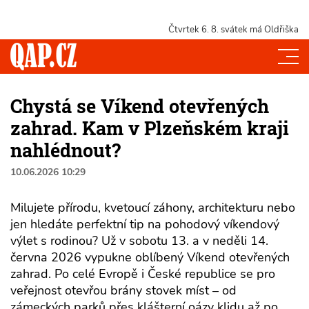
Čtvrtek 6. 8.
svátek má Oldřiška
Chystá se Víkend otevřených
zahrad. Kam v Plzeňském kraji
nahlédnout?
10.06.2026 10:29
Milujete přírodu, kvetoucí záhony, architekturu nebo
jen hledáte perfektní tip na pohodový víkendový
výlet s rodinou? Už v sobotu 13. a v neděli 14.
června 2026 vypukne oblíbený Víkend otevřených
zahrad. Po celé Evropě i České republice se pro
veřejnost otevřou brány stovek míst – od
zámeckých parků přes klášterní oázy klidu až po