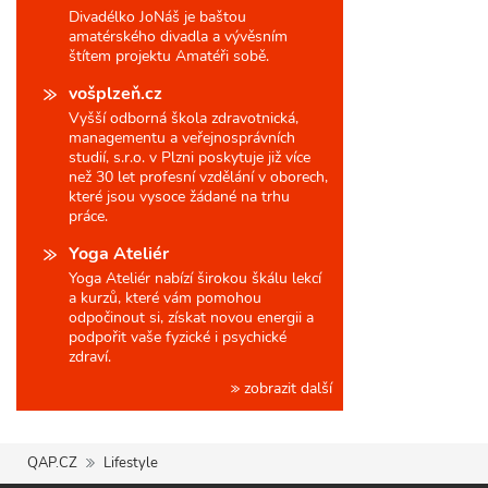
Divadélko JoNáš je baštou
amatérského divadla a vývěsním
štítem projektu Amatéři sobě.
vošplzeň.cz
Vyšší odborná škola zdravotnická,
managementu a veřejnosprávních
studií, s.r.o. v Plzni poskytuje již více
než 30 let profesní vzdělání v oborech,
které jsou vysoce žádané na trhu
práce.
Yoga Ateliér
Yoga Ateliér nabízí širokou škálu lekcí
a kurzů, které vám pomohou
odpočinout si, získat novou energii a
podpořit vaše fyzické i psychické
zdraví.
zobrazit další
QAP.CZ
Lifestyle