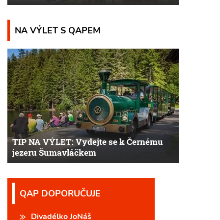
NA VÝLET S QAPEM
TIP NA VÝLET: Vydejte se k Černému
jezeru Šumavláčkem
QAP DOPORUČUJE
Divadélko JoNáš