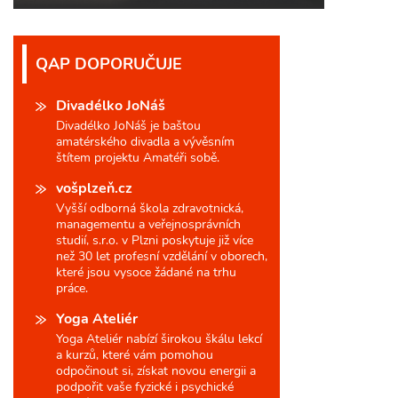
QAP DOPORUČUJE
Divadélko JoNáš
Divadélko JoNáš je baštou
amatérského divadla a vývěsním
štítem projektu Amatéři sobě.
vošplzeň.cz
Vyšší odborná škola zdravotnická,
managementu a veřejnosprávních
studií, s.r.o. v Plzni poskytuje již více
než 30 let profesní vzdělání v oborech,
které jsou vysoce žádané na trhu
práce.
Yoga Ateliér
Yoga Ateliér nabízí širokou škálu lekcí
a kurzů, které vám pomohou
odpočinout si, získat novou energii a
podpořit vaše fyzické i psychické