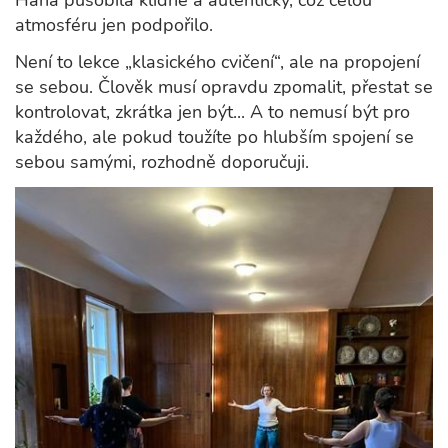
Hana působila klidně a autenticky, což celou
atmosféru jen podpořilo.
Není to lekce „klasického cvičení“, ale na propojení
se sebou. Člověk musí opravdu zpomalit, přestat se
kontrolovat, zkrátka jen být... A to nemusí být pro
každého, ale pokud toužíte po hlubším spojení se
sebou samými, rozhodně doporučuji.