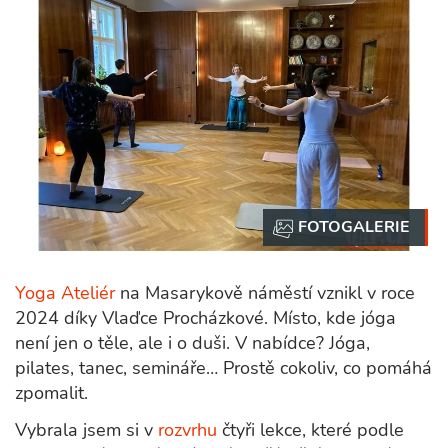
Yoga Ateliér
na Masarykově náměstí vznikl v roce
2024 díky Vlaďce Procházkové. Místo, kde jóga
není jen o těle, ale i o duši. V nabídce? Jóga,
pilates, tanec, semináře… Prostě cokoliv, co pomáhá
zpomalit.
Vybrala jsem si v
rozvrhu
čtyři lekce, které podle