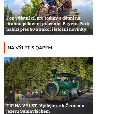
Top výletní cíl pro rodiny s dětmi na
druhou polovinu prázdnin. Bayern-Park
nabízí přes 80 atrakcí i letošní novinky.
NA VÝLET S QAPEM
TIP NA VÝLET: Vydejte se k Černému
jezeru Šumavláčkem