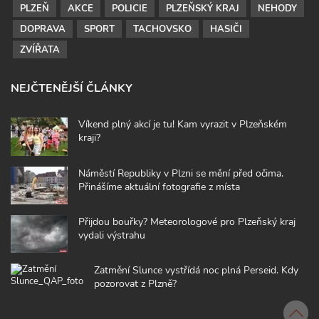
PLZEŇ
AKCE
POLICIE
PLZEŇSKÝ KRAJ
NEHODY
DOPRAVA
SPORT
TACHOVSKO
HASIČI
ZVÍŘATA
NEJČTENĚJŠÍ ČLÁNKY
Víkend plný akcí je tu! Kam vyrazit v Plzeňském
kraji?
Náměstí Republiky v Plzni se mění před očima.
Přinášíme aktuální fotografie z místa
Přijdou bouřky? Meteorologové pro Plzeňský kraj
vydali výstrahu
Zatmění Slunce vystřídá noc plná Perseid. Kdy
pozorovat z Plzně?