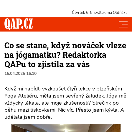
Čtvrtek 6. 8.
svátek má Oldřiška
Co se stane, když nováček vleze
na jógamatku? Redaktorka
QAPu to zjistila za vás
15.04.2025 16:10
Když mi nabídli vyzkoušet čtyři lekce v plzeňském
Yoga Ateliéru, měla jsem sevřený žaludek. Jóga mě
vždycky lákala, ale moje zkušenosti? Strečink po
běhu mezi tiskovkami. Nic víc. Přesto jsem kývla. A
udělala jsem dobře.