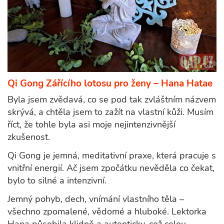
Qi Gong Zářícího lotosu pro ženy – Hana Hatae
Byla jsem zvědavá, co se pod tak zvláštním názvem
skrývá, a chtěla jsem to zažít na vlastní kůži. Musím
říct, že tohle byla asi moje nejintenzivnější
zkušenost.
Qi Gong je jemná, meditativní praxe, která pracuje s
vnitřní energií. Ač jsem zpočátku nevěděla co čekat,
bylo to silné a intenzivní.
Jemný pohyb, dech, vnímání vlastního těla –
všechno zpomalené, vědomé a hluboké. Lektorka