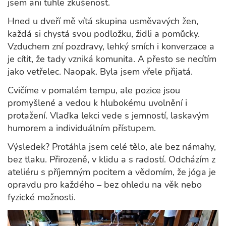
jsem ani tuhle zkušenost.
Hned u dveří mě vítá skupina usměvavých žen,
každá si chystá svou podložku, židli a pomůcky.
Vzduchem zní pozdravy, lehký smích i konverzace a
je cítit, že tady vzniká komunita. A přesto se necítím
jako vetřelec. Naopak. Byla jsem vřele přijatá.
Cvičíme v pomalém tempu, ale pozice jsou
promyšlené a vedou k hlubokému uvolnění i
protažení. Vlaďka lekci vede s jemností, laskavým
humorem a individuálním přístupem.
Výsledek? Protáhla jsem celé tělo, ale bez námahy,
bez tlaku. Přirozeně, v klidu a s radostí. Odcházím z
ateliéru s příjemným pocitem a vědomím, že jóga je
opravdu pro každého – bez ohledu na věk nebo
fyzické možnosti.