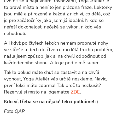
uvolnit se a najít vnitřní rovnováhu, Yoga Ateliér je
to pravé místo a není to jen prázdná fráze. Lektorky
jsou milé a přirozené a každá z nich ví, co dělá, což
je pro začátečníky jako jsem já ideální. Nikde se
neřeší dokonalost, nečeká se výkon, nikdo vás
nehodnotí.
A i když po čtyřech lekcích nemám propnuté nohy
ve střeše a dech do čtverce mi dělá trochu problém,
našla jsem způsob, jak si na chvíli odpočinout od
každodenního shonu. A to je podle mě super.
Takže pokud máte chuť se zastavit a na chvíli
vypnout, Yoga Ateliér vás určitě nezklame. Navíc,
první lekci máte zdarma! Tak proč to nezkusit?
Rezervuj si místo na jógamatce
ZDE
.
Kdo ví, třeba se na nějaké lekci potkáme! :)
Foto QAP