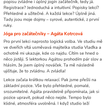
popisu zvládne i úplný jogín začátečník, tedy já.
Registrace? Jednoduchá a intuitivní. Popisky lekcí?
Přehledné a užitečné. A každá lekce? Úplně jiná.
Tady jsou moje dojmy – syrové, autentické, z první
ruky.
Jóga pro začátečníky – Agáta Kotrcová
Pro první lekci naprosto logická volba. Ve studiu mě
ve dveřích vítá usměvavá majitelka studia Vlaďka a
ochotně mi ukazuje, kde co najdu. Cítím se hned o
něco jistěji. S lektorkou Agátou prohodím pár slov a
hlásím, že jsem úplný nováček. Ta mě následně
ujišťuje, že to zvládnu. A zvládla!
Lekce začala krátkou relaxací. Pak jsme přešli na
základní pozice. Vše bylo přehledné, pomalé,
srozumitelné. Agáta pravidelně připomínala, jak si
pozice upravit, pokud něco nejde. Tempo bylo
klidné, atmosféra uvolněná. I když studio leží