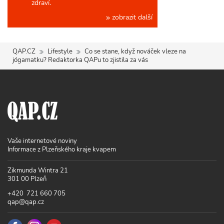
zdraví.
zobrazit další
QAP.CZ
Lifestyle
Co se stane, když nováček vleze na
jógamatku? Redaktorka QAPu to zjistila za vás
Vaše internetové noviny
Informace z Plzeňského kraje kvapem
Zikmunda Wintra 21
301 00 Plzeň
+420 721 660 705
qap@qap.cz