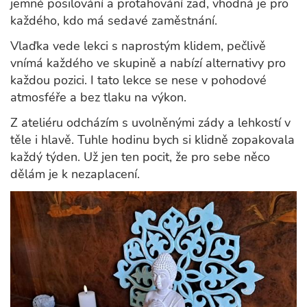
jemné posilování a protahování zad, vhodná je pro
každého, kdo má sedavé zaměstnání.
Vlaďka vede lekci s naprostým klidem, pečlivě
vnímá každého ve skupině a nabízí alternativy pro
každou pozici. I tato lekce se nese v pohodové
atmosféře a bez tlaku na výkon.
Z ateliéru odcházím s uvolněnými zády a lehkostí v
těle i hlavě. Tuhle hodinu bych si klidně zopakovala
každý týden. Už jen ten pocit, že pro sebe něco
dělám je k nezaplacení.