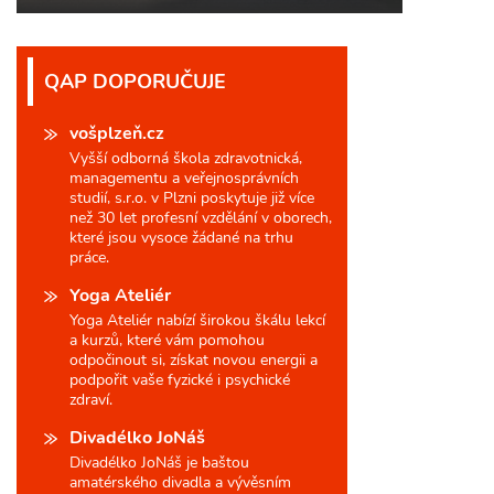
QAP DOPORUČUJE
vošplzeň.cz
Vyšší odborná škola zdravotnická,
managementu a veřejnosprávních
studií, s.r.o. v Plzni poskytuje již více
než 30 let profesní vzdělání v oborech,
které jsou vysoce žádané na trhu
práce.
Yoga Ateliér
Yoga Ateliér nabízí širokou škálu lekcí
a kurzů, které vám pomohou
odpočinout si, získat novou energii a
podpořit vaše fyzické i psychické
zdraví.
Divadélko JoNáš
Divadélko JoNáš je baštou
amatérského divadla a vývěsním