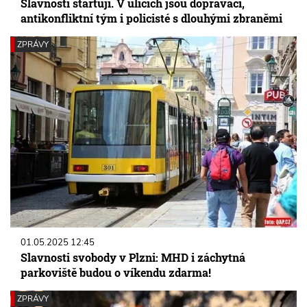
Slavnosti startují. V ulicích jsou dopraváci,
antikonfliktní tým i policisté s dlouhými zbraněmi
ZPRÁVY
01.05.2025 12:45
Slavnosti svobody v Plzni: MHD i záchytná
parkoviště budou o víkendu zdarma!
ZPRÁVY