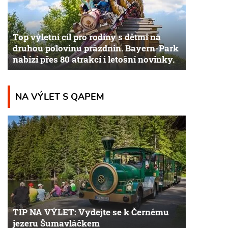
Top výletní cíl pro rodiny s dětmi na
druhou polovinu prázdnin. Bayern-Park
nabízí přes 80 atrakcí i letošní novinky.
NA VÝLET S QAPEM
TIP NA VÝLET: Vydejte se k Černému
jezeru Šumavláčkem