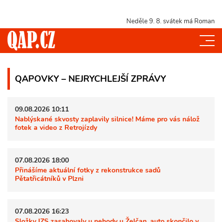
Neděle 9. 8.
svátek má Roman
QAPOVKY – NEJRYCHLEJŠÍ ZPRÁVY
09.08.2026 10:11
Nablýskané skvosty zaplavily silnice! Máme pro vás nálož
fotek a video z Retrojízdy
07.08.2026 18:00
Přinášíme aktuální fotky z rekonstrukce sadů
Pětatřicátníků v Plzni
07.08.2026 16:23
Složky IZS zasahovaly u nehody u Želčan, auto skončilo v