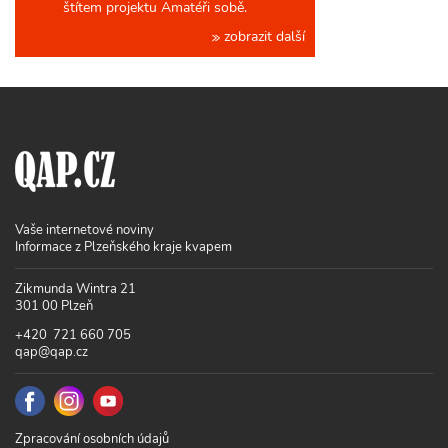
štítem projektu Amatéři sobě.
zobrazit další
Vaše internetové noviny
Informace z Plzeňského kraje kvapem
Zikmunda Wintra 21
301 00 Plzeň
+420 721 660 705
qap@qap.cz
Zpracování osobních údajů