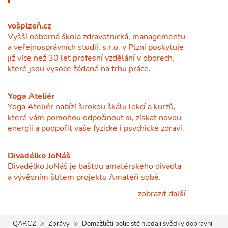
vošplzeň.cz
Vyšší odborná škola zdravotnická, managementu
a veřejnosprávních studií, s.r.o. v Plzni poskytuje
již více než 30 let profesní vzdělání v oborech,
které jsou vysoce žádané na trhu práce.
Yoga Ateliér
Yoga Ateliér nabízí širokou škálu lekcí a kurzů,
které vám pomohou odpočinout si, získat novou
energii a podpořit vaše fyzické i psychické zdraví.
Divadélko JoNáš
Divadélko JoNáš je baštou amatérského divadla
a vývěsním štítem projektu Amatéři sobě.
zobrazit další
QAP.CZ
Zprávy
Domažličtí policisté hledají svědky dopravní