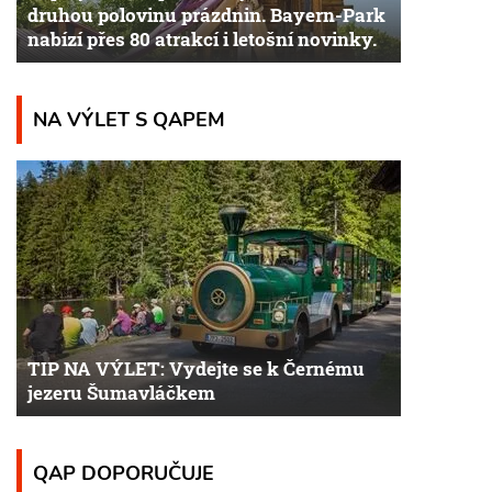
druhou polovinu prázdnin. Bayern-Park
nabízí přes 80 atrakcí i letošní novinky.
NA VÝLET S QAPEM
TIP NA VÝLET: Vydejte se k Černému
jezeru Šumavláčkem
QAP DOPORUČUJE