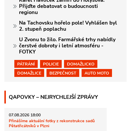
Karel Havlíček zamíří do Holýšova.
Přijďte debatovat o budoucnosti
regionu
Na Tachovsku hořelo pole! Vyhlášen byl
2. stupeň poplachu
U Zvonu to žilo. Farmářské trhy nabídly
čerstvé dobroty i letní atmosféru -
FOTKY
PÁTRÁNÍ
POLICIE
DOMAŽLICKO
DOMAŽLICE
BEZPEČNOST
AUTO MOTO
QAPOVKY – NEJRYCHLEJŠÍ ZPRÁVY
07.08.2026 18:00
Přinášíme aktuální fotky z rekonstrukce sadů
Pětatřicátníků v Plzni