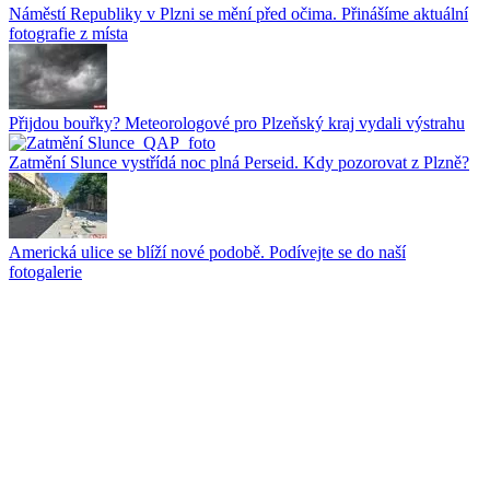
Náměstí Republiky v Plzni se mění před očima. Přinášíme aktuální
fotografie z místa
Přijdou bouřky? Meteorologové pro Plzeňský kraj vydali výstrahu
Zatmění Slunce vystřídá noc plná Perseid. Kdy pozorovat z Plzně?
Americká ulice se blíží nové podobě. Podívejte se do naší
fotogalerie