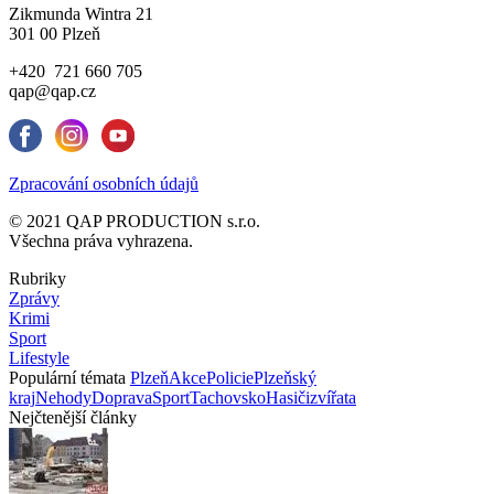
Zikmunda Wintra 21
301 00 Plzeň
+420 721 660 705
qap@qap.cz
Zpracování osobních údajů
© 2021 QAP PRODUCTION s.r.o.
Všechna práva vyhrazena.
Rubriky
Zprávy
Krimi
Sport
Lifestyle
Populární témata
Plzeň
Akce
Policie
Plzeňský
kraj
Nehody
Doprava
Sport
Tachovsko
Hasiči
zvířata
Nejčtenější články