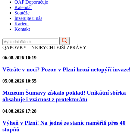
QAP Doporučuje
Kalendář
Soutěže
Inzerujte u nás
Kariéra
Kontakt
QAPOVKY – NEJRYCHLEJŠÍ ZPRÁVY
06.08.2026 10:19
Větráte v noci? Pozor, v Plzni hrozí netopýří invaze!
05.08.2026 10:55
Muzeum Šumavy získalo poklad! Unikátní sbírka
obsahuje i vzácnost z protektorátu
04.08.2026 17:28
Výheň v Plzni! Na jedné ze stanic naměřili přes 40
stupňů