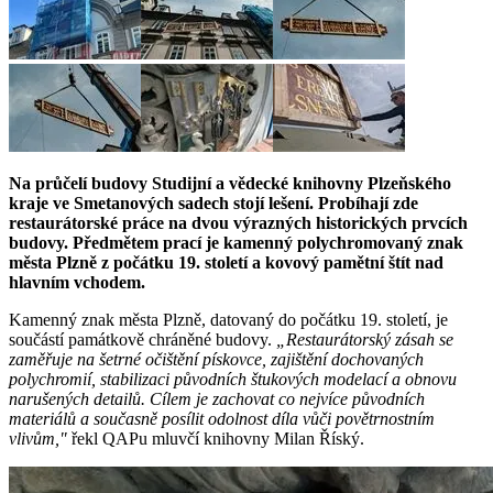
Na průčelí budovy Studijní a vědecké knihovny Plzeňského
kraje ve Smetanových sadech stojí lešení. Probíhají zde
restaurátorské práce na dvou výrazných historických prvcích
budovy. Předmětem prací je kamenný polychromovaný znak
města Plzně z počátku 19. století a kovový pamětní štít nad
hlavním vchodem.
Kamenný znak města Plzně, datovaný do počátku 19. století, je
součástí památkově chráněné budovy.
„Restaurátorský zásah se
zaměřuje na šetrné očištění pískovce, zajištění dochovaných
polychromií, stabilizaci původních štukových modelací a obnovu
narušených detailů. Cílem je zachovat co nejvíce původních
materiálů a současně posílit odolnost díla vůči povětrnostním
vlivům,"
řekl QAPu mluvčí knihovny Milan Říský.