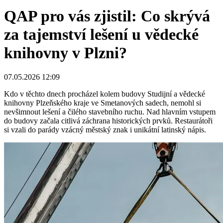
QAP pro vás zjistil: Co skrývá
za tajemství lešení u vědecké
knihovny v Plzni?
07.05.2026 12:09
Kdo v těchto dnech procházel kolem budovy Studijní a vědecké
knihovny Plzeňského kraje ve Smetanových sadech, nemohl si
nevšimnout lešení a čilého stavebního ruchu. Nad hlavním vstupem
do budovy začala citlivá záchrana historických prvků. Restaurátoři
si vzali do parády vzácný městský znak i unikátní latinský nápis.