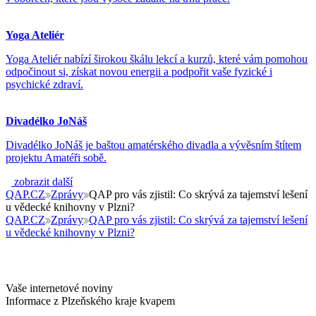
Yoga Ateliér
Yoga Ateliér nabízí širokou škálu lekcí a kurzů, které vám pomohou
odpočinout si, získat novou energii a podpořit vaše fyzické i
psychické zdraví.
Divadélko JoNáš
Divadélko JoNáš je baštou amatérského divadla a vývěsním štítem
projektu Amatéři sobě.
zobrazit další
QAP.CZ
Zprávy
QAP pro vás zjistil: Co skrývá za tajemství lešení
u vědecké knihovny v Plzni?
QAP.CZ
Zprávy
QAP pro vás zjistil: Co skrývá za tajemství lešení
u vědecké knihovny v Plzni?
Vaše internetové noviny
Informace z Plzeňského kraje kvapem