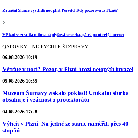
Zatmění Slunce vystřídá noc plná Perseid. Kdy pozorovat z Plzně?
V Plzni se ztratila milovaná plyšová veverka, pátrá po ní celý internet
QAPOVKY – NEJRYCHLEJŠÍ ZPRÁVY
06.08.2026 10:19
Větráte v noci? Pozor, v Plzni hrozí netopýří invaze!
05.08.2026 10:55
Muzeum Šumavy získalo poklad! Unikátní sbírka
obsahuje i vzácnost z protektorátu
04.08.2026 17:28
Výheň v Plzni! Na jedné ze stanic naměřili přes 40
stupňů