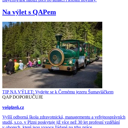
Na výlet s QAPem
TIP NA VÝLET: Vydejte se k Černému jezeru Šumavláčkem
QAP DOPORUČUJE
vošplzeň.cz
Vyšší odborná škola zdravotnická, managementu a veřejnosprávních
studií, s.r.o. v Plzni poskytuje již více než 30 let profesní vzdělání
v oborech, které jsou vysoce žádané na trhu práce.