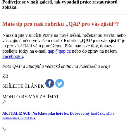
Podívejte se v naší galerii, jak vypadají práce restaurátorů
zblízka.
Máte tip pro naši rubriku „QAP pro vás zjistil“?
Narazili jste v ulicích Plzně na nové lešení, nečekanou stavbu nebo
vás zajímá něco ve vašem okolí? Rubrika „
QAP pro vás zjistil
“ je
tu pro vás! Rádi vám pomůžeme. Pište nám své tipy, dotazy a
posílejte fotky na e-mail
qap@qap.cz
nebo do zpráv na našem
Facebooku
.
Foto QAP a Studijní a vědecká knihovna Plzeňského kraje
ZB
SDÍLEJTE ČLÁNEK
MOHLO BY VÁS ZAJÍMAT
AKTUALIZACE: Na Klatovsku hoří les. Dobrovolný hasič skončil v
nemocnici - FOTKY