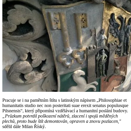
Pracuje se i na pamětním štítu s latinským nápisem „Philosophiae et
humanitatis studio nec non posteritati suae erexit senatus populusque
Pilsnensis“, který připomíná vzdělávací a humanitní poslání budovy.
„Průzkum potvrdil poškození nátěrů, zlacení i spojů měděných
plechů, proto bude štít demontován, opraven a znovu pozlacen,"
sdělil dále Milan Říský.