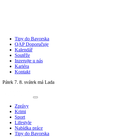
Tipy do Bavorska
QAP Doporučuje
Kalendář
Soutěže
Inzerujte u nás
Kariéra
Kontakt
Pátek 7. 8.
svátek má Lada
Zprávy
Krimi
Sport
Lifestyle
Nabídka práce
Tipy do Bavorska