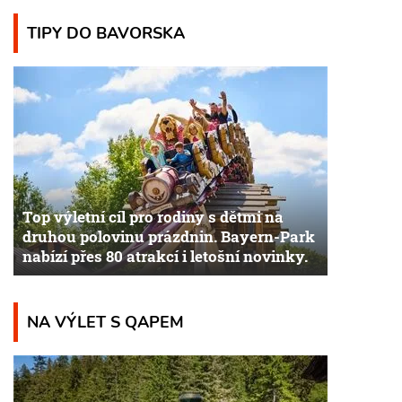
TIPY DO BAVORSKA
Top výletní cíl pro rodiny s dětmi na
druhou polovinu prázdnin. Bayern-Park
nabízí přes 80 atrakcí i letošní novinky.
NA VÝLET S QAPEM