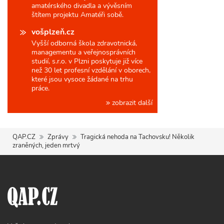
amatérského divadla a vývěsním
štítem projektu Amatéři sobě.
vošplzeň.cz
Vyšší odborná škola zdravotnická,
managementu a veřejnosprávních
studií, s.r.o. v Plzni poskytuje již více
než 30 let profesní vzdělání v oborech,
které jsou vysoce žádané na trhu
práce.
zobrazit další
QAP.CZ
Zprávy
Tragická nehoda na Tachovsku! Několik
zraněných, jeden mrtvý