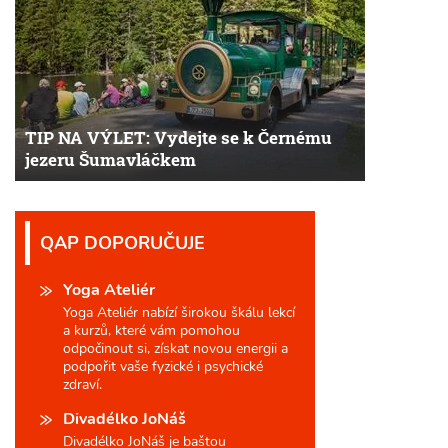
TIP NA VÝLET: Vydejte se k Černému
jezeru Šumavláčkem
QAP DOPORUČUJE
Yoga Ateliér
Yoga Ateliér nabízí širokou škálu lekcí
a kurzů, které vám pomohou
odpočinout si, získat novou energii a
podpořit vaše fyzické i psychické
zdraví.
Divadélko JoNáš
Divadélko JoNáš je baštou