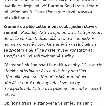
u Tachova ve směru na Čečkovice, zcela uzavřena,“
uvedla policejní mluvčí Barbora Šmaterová. Podle
mluvčího hasičů Petra Poncara potrvá uzavírka
několik hodin.
Zranění utrpělo celkem pět osob., jeden člověk
zemřel.
"
Posádky ZZS ve spolupráci s LZS převzaly
do péče celkem 5 účastníků dopravní nehody, v
jednom případě došlo ke zraněním neslučitelným
se životem a lékař na místě musel konstatovat
smrt,"
uvedl mluvčí záchranné služby.
Záchranná služba ošetřila další 4 osoby.
"Dva muže
staršího středního věku a dvě ženy staršího
středního věku se středně těžkými zraněními
převážně horní poloviny těla. Dvě osoby
transportovala LZS a dvě pozemní posádky,"
uvedl
mluvčí.
Objízdná trasa je stanovena ve směru na silnici II.