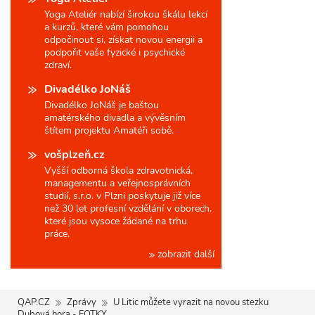
Yoga Ateliér nabízí širokou škálu lekcí
a kurzů, které vám pomohou
odpočinout si, získat novou energii a
podpořit vaše fyzické i psychické
zdraví.
Divadélko JoNáš
Divadélko JoNáš je baštou
amatérského divadla a vývěsním
štítem projektu Amatéři sobě.
vošplzeň.cz
Vyšší odborná škola zdravotnická,
managementu a veřejnosprávních
studií, s.r.o. v Plzni poskytuje již více
než 30 let profesní vzdělání v oborech,
které jsou vysoce žádané na trhu
práce.
zobrazit další
QAP.CZ
Zprávy
U Litic můžete vyrazit na novou stezku
Dubová hora - FOTKY