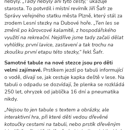
nebyly.
„Tady nebyly ani tyto cesty,“
ukazuje
starosta. To potvrdil i místní revírník Jiří Šafr ze
Správy veřejného statku města Plzně, který stál za
zrodem Lesní stezky na Dubové hoře.
„Ten les se
změnil po kůrovcové kalamitě, z hospodářského
využití na rekreační. Nejdříve jsme tady začali dělat
vyhlídky, první lavice, zastavení a tak trochu na
zkoušku první etapu této stezky,“
řekl Šafr.
Samotné tabule na nové stezce jsou pro děti
velmi zajímavé.
Prstíkem jezdí po tabuli informující
o vodě, dívají se, jak cestuje kapka deště v lese. Na
tabuli o odpadu se dozvídají, že plenka se rozkládá
250 let, ohryzek od jablíčka 16 dní a pneumatika
nikdy.
„Nejsou to jen tabule s textem a obrázky, ale
interaktivní hra, při které děti vedou dřevěné
kotoučky cestami na tabuli, nebo prstík dřevěným