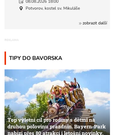
08.08.2026 18:00
Potvorov, kostel sv. Mikuláše
zobrazit další
TIPY DO BAVORSKA
Top výletní cíl pro rodiny s dětmi na
druhou polovinu prázdnin. Bayern-Park
nabízí přes 80 atrakcí i letošní novinky.