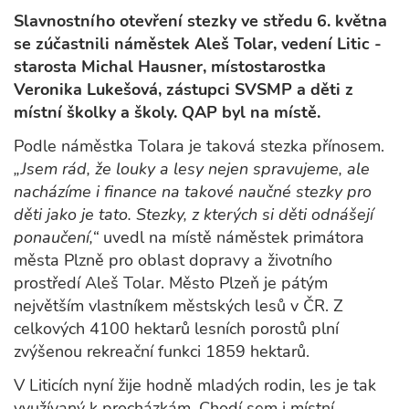
Slavnostního otevření stezky ve středu 6. května
se zúčastnili náměstek Aleš Tolar, vedení Litic -
starosta Michal Hausner, místostarostka
Veronika Lukešová, zástupci SVSMP a děti z
místní školky a školy. QAP byl na místě.
Podle náměstka Tolara je taková stezka přínosem.
„Jsem rád, že louky a lesy nejen spravujeme, ale
nacházíme i finance na takové naučné stezky pro
děti jako je tato. Stezky, z kterých si děti odnášejí
ponaučení,“
uvedl na místě náměstek primátora
města Plzně pro oblast dopravy a životního
prostředí Aleš Tolar. Město Plzeň je pátým
největším vlastníkem městských lesů v ČR. Z
celkových 4100 hektarů lesních porostů plní
zvýšenou rekreační funkci 1859 hektarů.
V Liticích nyní žije hodně mladých rodin, les je tak
využívaný k procházkám. Chodí sem i místní