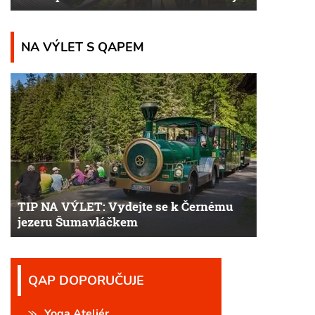
NA VÝLET S QAPEM
TIP NA VÝLET: Vydejte se k Černému
jezeru Šumavláčkem
QAP DOPORUČUJE
Yoga Ateliér