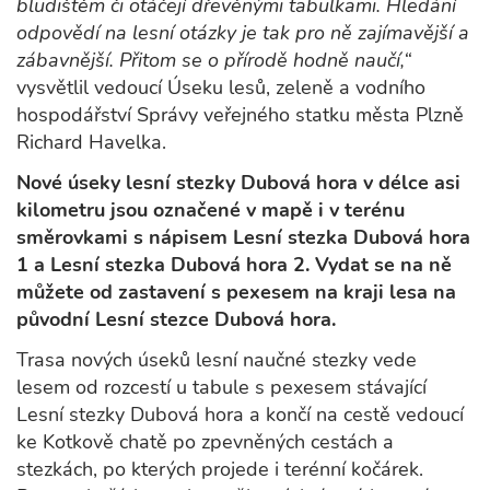
bludištěm či otáčejí dřevěnými tabulkami. Hledání
odpovědí na lesní otázky je tak pro ně zajímavější a
zábavnější. Přitom se o přírodě hodně naučí,“
vysvětlil vedoucí Úseku lesů, zeleně a vodního
hospodářství Správy veřejného statku města Plzně
Richard Havelka.
Nové úseky lesní stezky Dubová hora v délce asi
kilometru jsou označené v mapě i v terénu
směrovkami s nápisem Lesní stezka Dubová hora
1 a Lesní stezka Dubová hora 2. Vydat se na ně
můžete od zastavení s pexesem na kraji lesa na
původní Lesní stezce Dubová hora.
Trasa nových úseků lesní naučné stezky vede
lesem od rozcestí u tabule s pexesem stávající
Lesní stezky Dubová hora a končí na cestě vedoucí
ke Kotkově chatě po zpevněných cestách a
stezkách, po kterých projede i terénní kočárek.