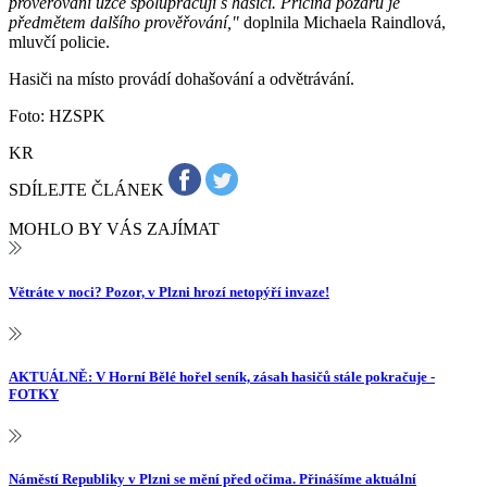
prověřování úzce spolupracují s hasiči. Příčina požáru je
předmětem dalšího prověřování,"
doplnila Michaela Raindlová,
mluvčí policie.
Hasiči na místo provádí dohašování a odvětrávání.
Foto: HZSPK
KR
SDÍLEJTE ČLÁNEK
MOHLO BY VÁS ZAJÍMAT
Větráte v noci? Pozor, v Plzni hrozí netopýří invaze!
AKTUÁLNĚ: V Horní Bělé hořel seník, zásah hasičů stále pokračuje -
FOTKY
Náměstí Republiky v Plzni se mění před očima. Přinášíme aktuální