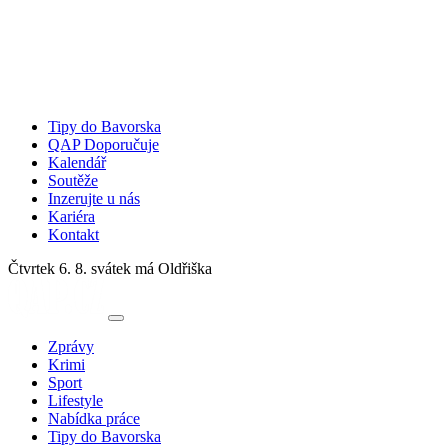
Tipy do Bavorska
QAP Doporučuje
Kalendář
Soutěže
Inzerujte u nás
Kariéra
Kontakt
Čtvrtek 6. 8.
svátek má Oldřiška
Zprávy
Krimi
Sport
Lifestyle
Nabídka práce
Tipy do Bavorska