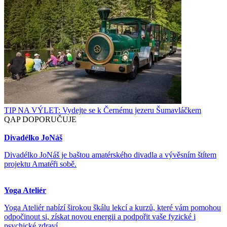
TIP NA VÝLET: Vydejte se k Černému jezeru Šumavláčkem
QAP DOPORUČUJE
Divadélko JoNáš
Divadélko JoNáš je baštou amatérského divadla a vývěsním štítem
projektu Amatéři sobě.
Yoga Ateliér
Yoga Ateliér nabízí širokou škálu lekcí a kurzů, které vám pomohou
odpočinout si, získat novou energii a podpořit vaše fyzické i
psychické zdraví.