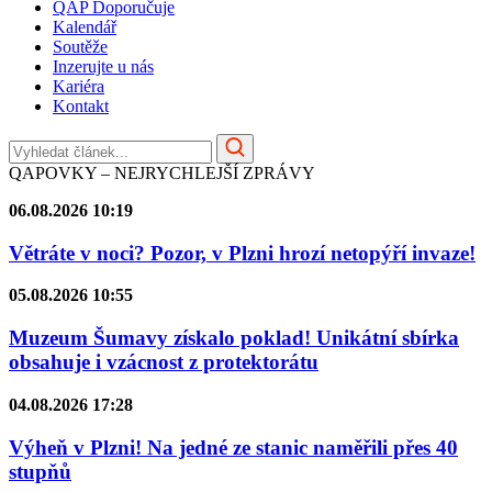
QAP Doporučuje
Kalendář
Soutěže
Inzerujte u nás
Kariéra
Kontakt
QAPOVKY – NEJRYCHLEJŠÍ ZPRÁVY
06.08.2026 10:19
Větráte v noci? Pozor, v Plzni hrozí netopýří invaze!
05.08.2026 10:55
Muzeum Šumavy získalo poklad! Unikátní sbírka
obsahuje i vzácnost z protektorátu
04.08.2026 17:28
Výheň v Plzni! Na jedné ze stanic naměřili přes 40
stupňů