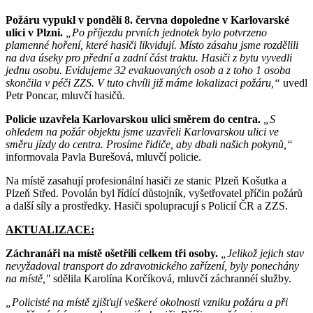
Požáru vypukl v pondělí 8. června dopoledne v Karlovarské
ulici v Plzni.
„Po příjezdu prvních jednotek bylo potvrzeno
plamenné hoření, které hasiči likvidují. Místo zásahu jsme rozdělili
na dva úseky pro přední a zadní část traktu. Hasiči z bytu vyvedli
jednu osobu. Evidujeme 32 evakuovaných osob a z toho 1 osoba
skončila v péči ZZS. V tuto chvíli již máme lokalizaci požáru,“
uvedl
Petr Poncar, mluvčí hasičů.
Policie uzavřela Karlovarskou ulici směrem do centra.
„S
ohledem na požár objektu jsme uzavřeli Karlovarskou ulici ve
směru jízdy do centra. Prosíme řidiče, aby dbali našich pokynů,“
informovala Pavla Burešová, mluvčí policie.
Na místě zasahují profesionální hasiči ze stanic Plzeň Košutka a
Plzeň Střed. Povolán byl řídící důstojník, vyšetřovatel příčin požárů
a další síly a prostředky. Hasiči spolupracují s Policií ČR a ZZS.
AKTUALIZACE:
Záchranáři na místě ošetřili celkem tři osoby.
„Jelikož jejich stav
nevyžadoval transport do zdravotnického zařízení, byly ponechány
na místě,"
sdělila Karolína Korčíková, mluvčí záchrannéí služby.
„Policisté na místě zjišťují veškeré okolnosti vzniku požáru a při