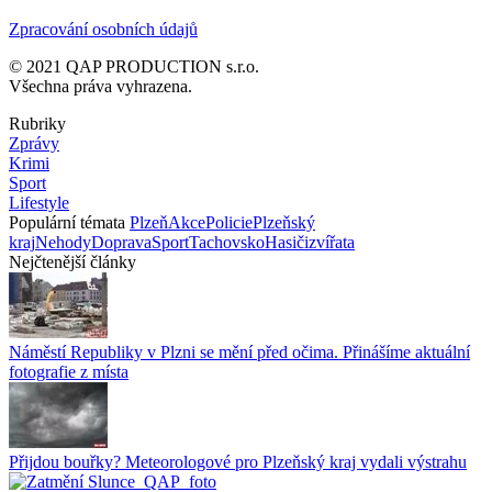
Zpracování osobních údajů
© 2021 QAP PRODUCTION s.r.o.
Všechna práva vyhrazena.
Rubriky
Zprávy
Krimi
Sport
Lifestyle
Populární témata
Plzeň
Akce
Policie
Plzeňský
kraj
Nehody
Doprava
Sport
Tachovsko
Hasiči
zvířata
Nejčtenější články
Náměstí Republiky v Plzni se mění před očima. Přinášíme aktuální
fotografie z místa
Přijdou bouřky? Meteorologové pro Plzeňský kraj vydali výstrahu