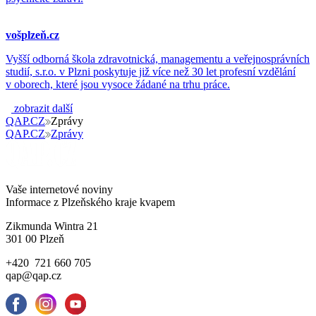
vošplzeň.cz
Vyšší odborná škola zdravotnická, managementu a veřejnosprávních
studií, s.r.o. v Plzni poskytuje již více než 30 let profesní vzdělání
v oborech, které jsou vysoce žádané na trhu práce.
zobrazit další
QAP.CZ
Zprávy
QAP.CZ
Zprávy
Vaše internetové noviny
Informace z Plzeňského kraje kvapem
Zikmunda Wintra 21
301 00 Plzeň
+420 721 660 705
qap@qap.cz