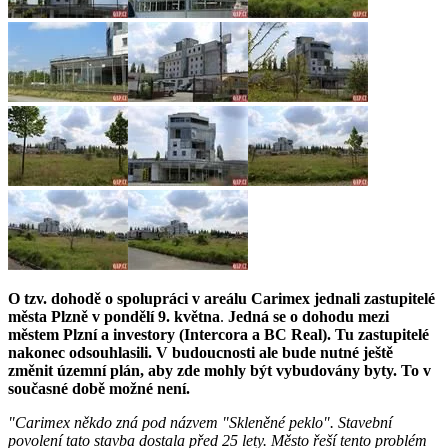
O tzv. dohodě o spolupráci v areálu Carimex jednali zastupitelé
města Plzně v pondělí 9. května
.
Jedná se o dohodu mezi
městem Plzní a investory (Intercora a BC Real). Tu zastupitelé
nakonec odsouhlasili. V budoucnosti ale bude nutné ještě
změnit územní plán, aby zde mohly být vybudovány byty. To v
současné době možné není.
"Carimex někdo zná pod názvem "Skleněné peklo". Stavební
povolení tato stavba dostala před 25 lety. Město řeší tento problém