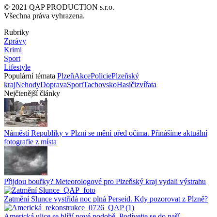
© 2021 QAP PRODUCTION s.r.o.
Všechna práva vyhrazena.
Rubriky
Zprávy
Krimi
Sport
Lifestyle
Populární témata
Plzeň
Akce
Policie
Plzeňský
kraj
Nehody
Doprava
Sport
Tachovsko
Hasiči
zvířata
Nejčtenější články
Náměstí Republiky v Plzni se mění před očima. Přinášíme aktuální
fotografie z místa
Přijdou bouřky? Meteorologové pro Plzeňský kraj vydali výstrahu
Zatmění Slunce vystřídá noc plná Perseid. Kdy pozorovat z Plzně?
Americká ulice se blíží nové podobě. Podívejte se do naší