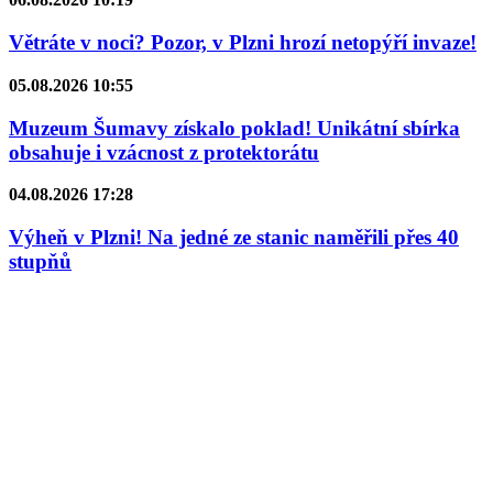
Větráte v noci? Pozor, v Plzni hrozí netopýří invaze!
05.08.2026 10:55
Muzeum Šumavy získalo poklad! Unikátní sbírka
obsahuje i vzácnost z protektorátu
04.08.2026 17:28
Výheň v Plzni! Na jedné ze stanic naměřili přes 40
stupňů