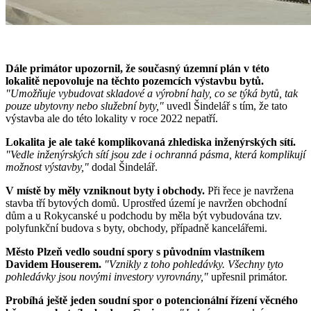
Dále primátor upozornil, že současný územní plán v této
lokalitě nepovoluje na těchto pozemcích výstavbu bytů.
"Umožňuje vybudovat skladové a výrobní haly, co se týká bytů, tak
pouze ubytovny nebo služební byty,"
uvedl Šindelář s tím, že tato
výstavba ale do této lokality v roce 2022 nepatří.
Lokalita je ale také komplikovaná zhlediska inženýrských sítí.
"Vedle inženýrských sítí jsou zde i ochranná pásma, která komplikují
možnost výstavby,"
dodal Šindelář.
V místě by měly vzniknout byty i obchody.
Při řece je navržena
stavba tří bytových domů.
Uprostřed území je navržen obchodní
dům a u Rokycanské u podchodu by měla být vybudována tzv.
polyfunkční budova s byty, obchody, případně kancelářemi.
Město Plzeň vedlo soudní spory s původním vlastníkem
Davidem Houserem.
"Vznikly z toho pohledávky. Všechny tyto
pohledávky jsou novými investory vyrovnány,"
upřesnil primátor.
Probíhá ještě jeden soudní spor o potencionální řízení věcného