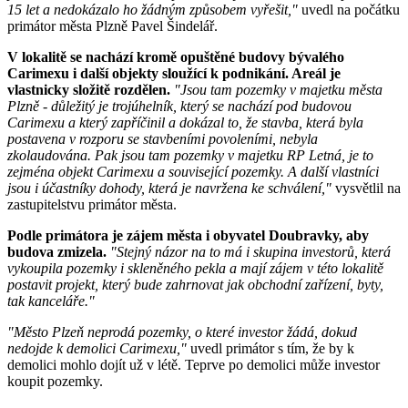
15 let a nedokázalo ho žádným způsobem vyřešit,"
uvedl na počátku
primátor města Plzně Pavel Šindelář.
V lokalitě se nachází kromě opuštěné budovy bývalého
Carimexu i další objekty sloužící k podnikání. Areál je
vlastnicky složitě rozdělen.
"Jsou tam pozemky v majetku města
Plzně - důležitý je trojúhelník, který se nachází pod budovou
Carimexu a který zapříčinil a dokázal to, že stavba, která byla
postavena v rozporu se stavbeními povoleními, nebyla
zkolaudována. Pak jsou tam pozemky v majetku RP Letná, je to
zejména objekt Carimexu a související pozemky. A další vlastníci
jsou i účastníky dohody, která je navržena ke schválení,"
vysvětlil na
zastupitelstvu primátor města.
Podle primátora je zájem města i obyvatel Doubravky, aby
budova zmizela.
"Stejný názor na to má i skupina investorů, která
vykoupila pozemky i skleněného pekla a mají zájem v této lokalitě
postavit projekt, který bude zahrnovat jak obchodní zařízení, byty,
tak kanceláře."
"Město Plzeň neprodá pozemky, o které investor žádá, dokud
nedojde k demolici Carimexu,"
uvedl primátor s tím, že by k
demolici mohlo dojít už v létě. Teprve po demolici může investor
koupit pozemky.