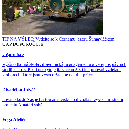
TIP NA VÝLET: Vydejte se k Černému jezeru Šumavláčkem
QAP DOPORUČUJE
vošplzeň.cz
Vyšší odborná škola zdravotnická, managementu a veřejnosprávních
studií, s.r.o. v Plzni poskytuje již více než 30 let profesní vzdělání
v oborech, které jsou vysoce žádané na trhu práce.
Divadélko JoNáš
Divadélko JoNáš je baštou amatérského divadla a vývěsním štítem
projektu Amatéři sobě.
Yoga Ateliér