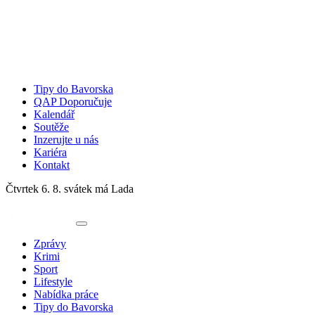
Tipy do Bavorska
QAP Doporučuje
Kalendář
Soutěže
Inzerujte u nás
Kariéra
Kontakt
Čtvrtek 6. 8.
svátek má Lada
Zprávy
Krimi
Sport
Lifestyle
Nabídka práce
Tipy do Bavorska