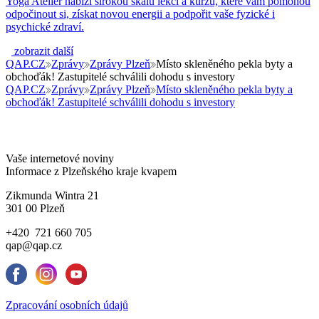
Yoga Ateliér nabízí širokou škálu lekcí a kurzů, které vám pomohou
odpočinout si, získat novou energii a podpořit vaše fyzické i
psychické zdraví.
zobrazit další
QAP.CZ
Zprávy
Zprávy Plzeň
Místo skleněného pekla byty a
obchoďák! Zastupitelé schválili dohodu s investory
QAP.CZ
Zprávy
Zprávy Plzeň
Místo skleněného pekla byty a
obchoďák! Zastupitelé schválili dohodu s investory
Vaše internetové noviny
Informace z Plzeňského kraje kvapem
Zikmunda Wintra 21
301 00 Plzeň
+420 721 660 705
qap@qap.cz
Zpracování osobních údajů