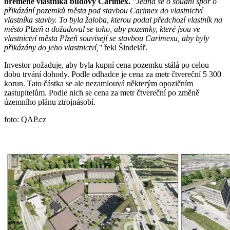
břemene vlastníka budovy Carimex.
"Jedná se o soudní spor o
přikázání pozemků města pod stavbou Carimex do vlastnictví
vlastníka stavby. To byla žaloba, kterou podal předchozí vlastník na
město Plzeň a dožadoval se toho, aby pozemky, které jsou ve
vlastnictví města Plzeň souvisejí se stavbou Carimexu, aby byly
přikázány do jeho vlastnictví,"
řekl Šindelář.
Investor požaduje, aby byla kupní cena pozemku stálá po celou
dobu trvání dohody. Podle odhadce je cena za metr čtvereční 5 300
korun. Tato částka se ale nezamlouvá některým opozičním
zastupitelům. Podle nich se cena za metr čtvereční po změně
územního plánu ztrojnásobí.
foto: QAP.cz