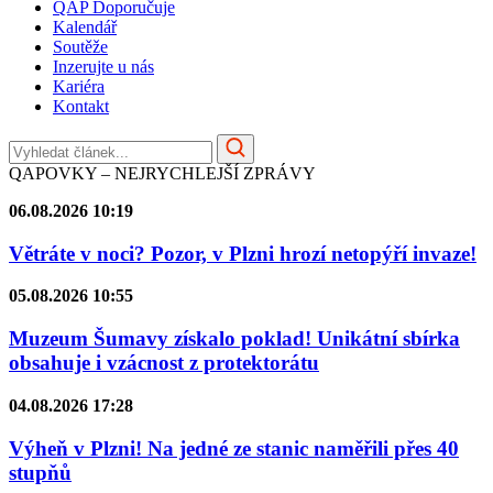
QAP Doporučuje
Kalendář
Soutěže
Inzerujte u nás
Kariéra
Kontakt
QAPOVKY – NEJRYCHLEJŠÍ ZPRÁVY
06.08.2026 10:19
Větráte v noci? Pozor, v Plzni hrozí netopýří invaze!
05.08.2026 10:55
Muzeum Šumavy získalo poklad! Unikátní sbírka
obsahuje i vzácnost z protektorátu
04.08.2026 17:28
Výheň v Plzni! Na jedné ze stanic naměřili přes 40
stupňů