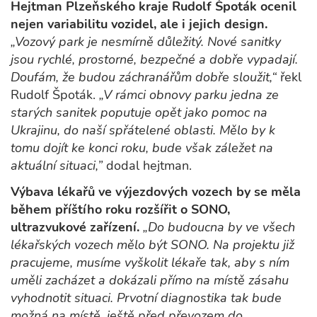
Hejtman Plzeňského kraje Rudolf Špoták ocenil
nejen variabilitu vozidel, ale i jejich design.
„Vozový park je nesmírně důležitý. Nové sanitky
jsou rychlé, prostorné, bezpečné a dobře vypadají.
Doufám, že budou záchranářům dobře sloužit,“
řekl
Rudolf Špoták.
„V rámci obnovy parku jedna ze
starých sanitek poputuje opět jako pomoc na
Ukrajinu, do naší spřátelené oblasti. Mělo by k
tomu dojít ke konci roku, bude však záležet na
aktuální situaci,”
dodal hejtman.
Výbava lékařů ve výjezdových vozech by se měla
během příštího roku rozšířit o SONO,
ultrazvukové zařízení.
„Do budoucna by ve všech
lékařských vozech mělo být SONO. Na projektu již
pracujeme, musíme vyškolit lékaře tak, aby s ním
uměli zacházet a dokázali přímo na místě zásahu
vyhodnotit situaci. Prvotní diagnostika tak bude
možná na místě, ještě před převozem do