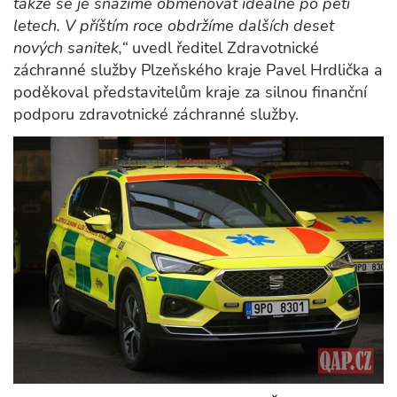
takže se je snažíme obměňovat ideálně po pěti
letech. V příštím roce obdržíme dalších deset
nových sanitek,“
uvedl ředitel Zdravotnické
záchranné služby Plzeňského kraje Pavel Hrdlička a
poděkoval představitelům kraje za silnou finanční
podporu zdravotnické záchranné služby.