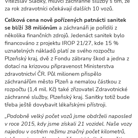
Vítězslav Sladký, mluvčí záchranné služby s tím, že
za rok zdravotníci očekávají dalších 10 vozů.
Celková cena nově pořízených patnácti sanitek
se blíží 38 miliónům
a záchranáři je pořídili z
několika finančních zdrojů. Jedenáct sanitek bylo
financováno z projektu IROP 21/27, kde 15 %
uznatelných nákladů platí ze svého rozpočtu
Plzeňský kraj, dvě z Fondu zábrany škod a jedna z
dotací na krizovou připravenost Ministerstva
zdravotnictví ČR. Půl milionem přispělo
záchranářům město Plzeň a nemalou částkou z
rozpočtu (1,4 mil. Kč) také zřizovatel Zdravotnické
záchranné služby, Plzeňský kraj. Sanitky totiž bude
třeba ještě dovybavit lékařskými přístroji.
„Podobně velký počet vozů jsme obdrželi naposled
v roce 2015, kdy jsme získali 21 vozidel. Naše vozy
najedou v ostrém režimu značný počet kilometrů,