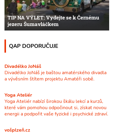
TIP NA VÝLET: Vydejte se k Černému
jezeru Šumavláčkem
QAP DOPORUČUJE
Divadélko JoNáš
Divadélko JoNáš je baštou amatérského divadla
a vývěsním štítem projektu Amatéři sobě.
Yoga Ateliér
Yoga Ateliér nabízí širokou škálu lekcí a kurzů,
které vám pomohou odpočinout si, získat novou
energii a podpořit vaše fyzické i psychické zdraví.
vošplzeň.cz