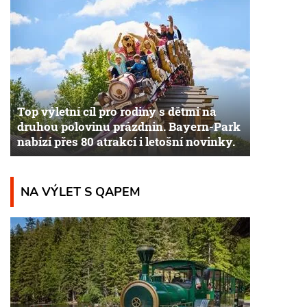
Top výletní cíl pro rodiny s dětmi na
druhou polovinu prázdnin. Bayern-Park
nabízí přes 80 atrakcí i letošní novinky.
NA VÝLET S QAPEM