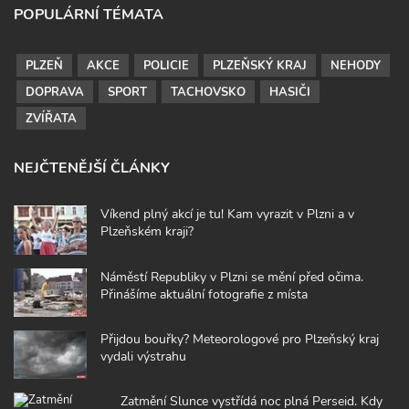
POPULÁRNÍ TÉMATA
PLZEŇ
AKCE
POLICIE
PLZEŇSKÝ KRAJ
NEHODY
DOPRAVA
SPORT
TACHOVSKO
HASIČI
ZVÍŘATA
NEJČTENĚJŠÍ ČLÁNKY
Víkend plný akcí je tu! Kam vyrazit v Plzni a v
Plzeňském kraji?
Náměstí Republiky v Plzni se mění před očima.
Přinášíme aktuální fotografie z místa
Přijdou bouřky? Meteorologové pro Plzeňský kraj
vydali výstrahu
Zatmění Slunce vystřídá noc plná Perseid. Kdy