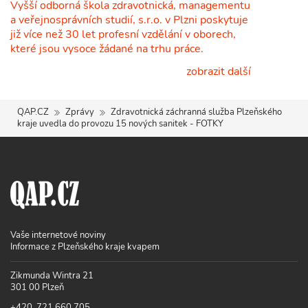
Vyšší odborná škola zdravotnická, managementu
a veřejnosprávních studií, s.r.o. v Plzni poskytuje
již více než 30 let profesní vzdělání v oborech,
které jsou vysoce žádané na trhu práce.
zobrazit další
QAP.CZ
Zprávy
Zdravotnická záchranná služba Plzeňského
kraje uvedla do provozu 15 nových sanitek - FOTKY
Vaše internetové noviny
Informace z Plzeňského kraje kvapem
Zikmunda Wintra 21
301 00 Plzeň
+420 721 660 705