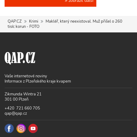
zobrazit další
QAP.CZ
Krimi
Makléř, který neexistoval. Muž přišel o 260
tisíc korun - FOTO
Vaše internetové noviny
Informace z Plzeňského kraje kvapem
Zikmunda Wintra 21
301 00 Plzeň
+420 721 660 705
qap@qap.cz