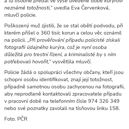
a tu osobně předal ve výše uvedené době kurýrovi
neznámé totožnosti,“
uvedla Eva Červenková,
mluvčí policie.
Poškozený muž zjistili, že se stal obětí podvodu, při
kterém přišel o 360 tisíc korun a celou věc oznámil
na policii.
„Při prověřování případu policisté získali
fotografii údajného kurýra, což je nyní osoba
důležitá pro trestní řízení, a kriminalisté by s ním
potřebovali hovořit,“
vysvětlila mluvčí.
Policie žádá o spolupráci všechny občany, kteří jsou
schopni osobu identifikovat, znají její totožnost,
případně samotnou osobu zachycenou na fotografii,
aby neprodleně kontaktovali zpracovatele případu
v pracovní době na telefonním čísle 974 326 349
nebo své poznatky zavolali na tísňovou linku 158.
Foto. PČR