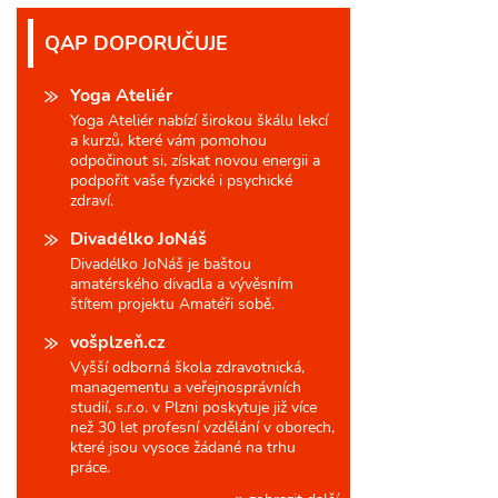
QAP DOPORUČUJE
Yoga Ateliér
Yoga Ateliér nabízí širokou škálu lekcí
a kurzů, které vám pomohou
odpočinout si, získat novou energii a
podpořit vaše fyzické i psychické
zdraví.
Divadélko JoNáš
Divadélko JoNáš je baštou
amatérského divadla a vývěsním
štítem projektu Amatéři sobě.
vošplzeň.cz
Vyšší odborná škola zdravotnická,
managementu a veřejnosprávních
studií, s.r.o. v Plzni poskytuje již více
než 30 let profesní vzdělání v oborech,
které jsou vysoce žádané na trhu
práce.