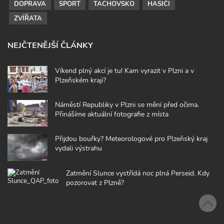
DOPRAVA
SPORT
TACHOVSKO
HASIČI
ZVÍŘATA
NEJČTENĚJŠÍ ČLÁNKY
Víkend plný akcí je tu! Kam vyrazit v Plzni a v
Plzeňském kraji?
Náměstí Republiky v Plzni se mění před očima.
Přinášíme aktuální fotografie z místa
Přijdou bouřky? Meteorologové pro Plzeňský kraj
vydali výstrahu
Zatmění Slunce vystřídá noc plná Perseid. Kdy
pozorovat z Plzně?