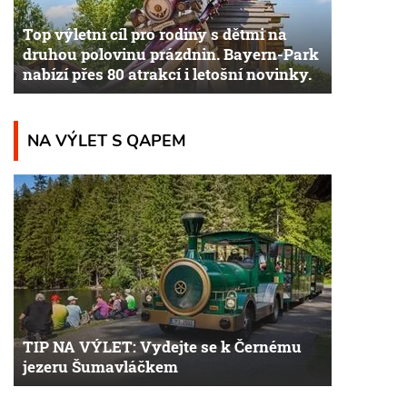
Top výletní cíl pro rodiny s dětmi na
druhou polovinu prázdnin. Bayern-Park
nabízí přes 80 atrakcí i letošní novinky.
NA VÝLET S QAPEM
TIP NA VÝLET: Vydejte se k Černému
jezeru Šumavláčkem