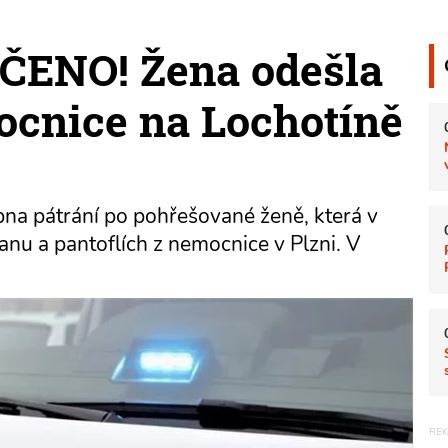
ENO! Žena odešla
ocnice na Lochotíně
dubna pátrání po pohřešované ženě, která v
nu a pantoflích z nemocnice v Plzni. V