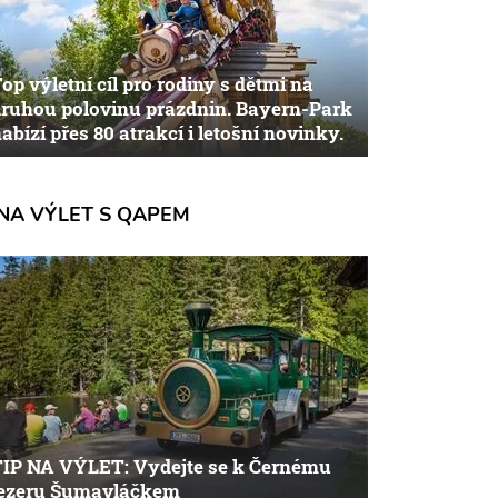
op výletní cíl pro rodiny s dětmi na
ruhou polovinu prázdnin. Bayern-Park
abízí přes 80 atrakcí i letošní novinky.
NA VÝLET S QAPEM
TIP NA VÝLET: Vydejte se k Černému
jezeru Šumavláčkem