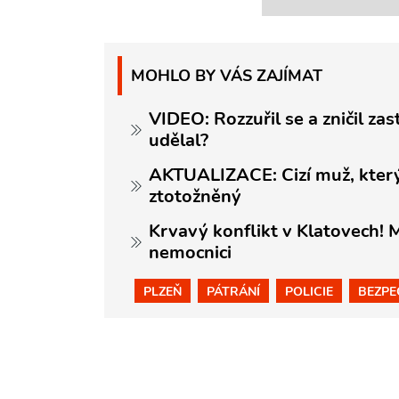
MOHLO BY VÁS ZAJÍMAT
VIDEO: Rozzuřil se a zničil za
udělal?
AKTUALIZACE: Cizí muž, který s
ztotožněný
Krvavý konflikt v Klatovech! 
nemocnici
PLZEŇ
PÁTRÁNÍ
POLICIE
BEZPE