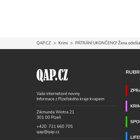
QAP.CZ
Krimi
PÁTRÁNÍ UKONČENO! Žena odešla v
RUBR
ZPR
Vaše internetové noviny
Informace z Plzeňského kraje kvapem
KRI
Zikmunda Wintra 21
301 00 Plzeň
SPO
+420 721 660 705
qap@qap.cz
LIF