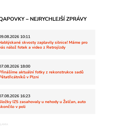
QAPOVKY – NEJRYCHLEJŠÍ ZPRÁVY
09.08.2026 10:11
Nablýskané skvosty zaplavily silnice! Máme pro
vás nálož fotek a video z Retrojízdy
07.08.2026 18:00
Přinášíme aktuální fotky z rekonstrukce sadů
Pětatřicátníků v Plzni
07.08.2026 16:23
Složky IZS zasahovaly u nehody u Želčan, auto
skončilo v poli