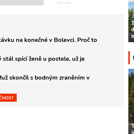
T
d
n
stávku na konečné v Bolevci. Proč to
tál spící ženě u postele, už je
Muž skončil s bodným zraněním v
ČNOST