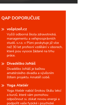
QAP DOPORUČUJE
vošplzeň.cz
Vyšší odborná škola zdravotnická,
managementu a veřejnosprávních
studií, s.r.o. v Plzni poskytuje již více
než 30 let profesní vzdělání v oborech,
které jsou vysoce žádané na trhu
práce.
Divadélko JoNáš
Divadélko JoNáš je baštou
amatérského divadla a vývěsním
štítem projektu Amatéři sobě.
Yoga Ateliér
Yoga Ateliér nabízí širokou škálu lekcí
a kurzů, které vám pomohou
odpočinout si, získat novou energii a
podpořit vaše fyzické i psychické