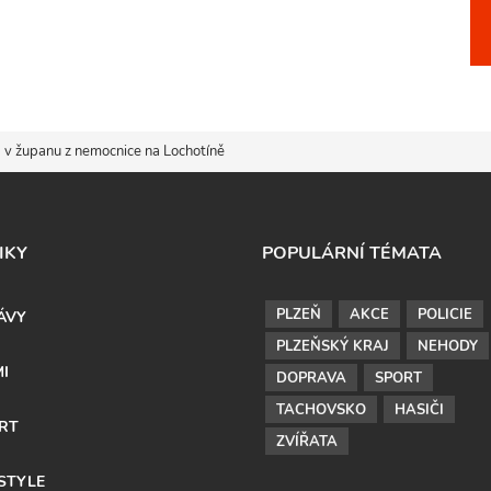
 županu z nemocnice na Lochotíně
IKY
POPULÁRNÍ TÉMATA
PLZEŇ
AKCE
POLICIE
ÁVY
PLZEŇSKÝ KRAJ
NEHODY
MI
DOPRAVA
SPORT
TACHOVSKO
HASIČI
RT
ZVÍŘATA
ESTYLE