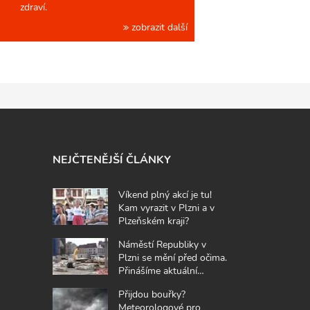
zdraví.
zobrazit další
NEJČTENĚJŠÍ ČLÁNKY
Víkend plný akcí je tu!
Kam vyrazit v Plzni a v
Plzeňském kraji?
Náměstí Republiky v
Plzni se mění před očima.
Přinášíme aktuální
fotografie z místa
Přijdou bouřky?
Meteorologové pro