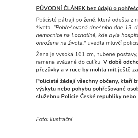
PŮVODNÍ ČLÁNEK bez údajů o pohřešo
Policisté pátrají po ženě, která odešla 
života.
"Pohřešovaná dnešního dne 13. d
nemocnice na Lochotíně, kde byla hospit
ohrožena na života,"
uvedla mluvčí polic
Žena je vysoká 161 cm, hubené postavy,
ramena svázané do culíku.
V době odcho
přezůvky a v ruce by mohla mít ještě z
Policisté žádají všechny občany, kteří 
výskytu nebo pohybu pohřešované osoby
služebnu Policie České republiky nebo 
Foto: ilustrační