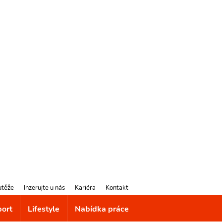
utěže
Inzerujte u nás
Kariéra
Kontakt
port
Lifestyle
Nabídka práce