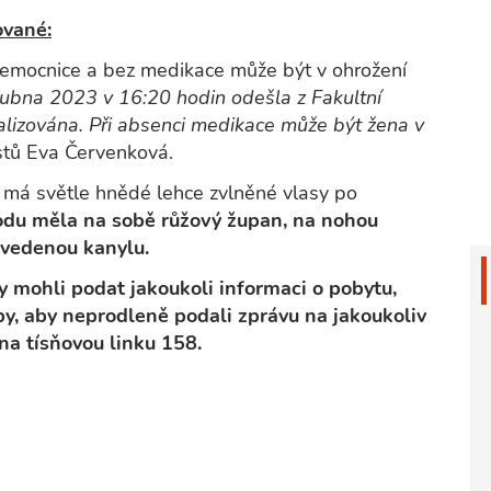
vané:
z nemocnice a bez medikace může být v ohrožení
ubna 2023 v 16:20 hodin odešla z Fakultní
alizována. Při absenci medikace může být žena v
istů Eva Červenková.
 má světle hnědé lehce zvlněné vlasy po
du měla na sobě růžový župan, na nohou
avedenou kanylu.
by mohli podat jakoukoli informaci o pobytu,
, aby neprodleně podali zprávu na jakoukoliv
na tísňovou linku 158.