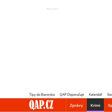
Tipy do Bavorska
QAP Doporučuje
Kalendář
So
Zprávy
Krimi
S