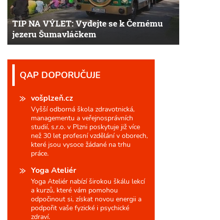
TIP NA VÝLET: Vydejte se k Černému
jezeru Šumavláčkem
QAP DOPORUČUJE
vošplzeň.cz
Vyšší odborná škola zdravotnická,
managementu a veřejnosprávních
studií, s.r.o. v Plzni poskytuje již více
než 30 let profesní vzdělání v oborech,
které jsou vysoce žádané na trhu
práce.
Yoga Ateliér
Yoga Ateliér nabízí širokou škálu lekcí
a kurzů, které vám pomohou
odpočinout si, získat novou energii a
podpořit vaše fyzické i psychické
zdraví.