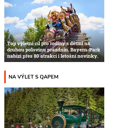
Top výletní cíl pro rodiny s dětmi na
druhou polovinu prázdnin. Bayern-Park
nabízí přes 80 atrakcí i letošní novinky.
NA VÝLET S QAPEM