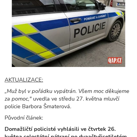
AKTUALIZACE:
„Muž byl v pořádku vypátrán. Všem moc děkujeme
za pomoc,"
uvedla ve středu 27. května mluvčí
policie Barbora Šmaterová.
Původní článek:
Domažličtí policisté vyhlásili ve čtvrtek 26.
května celostátní pátraní po dvaačtyřicetiletém