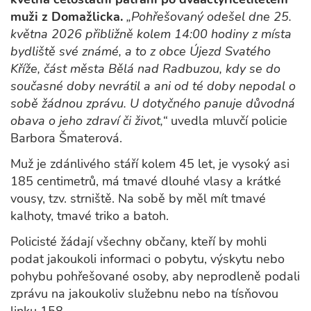
muži z Domažlicka.
„Pohřešovaný odešel dne 25.
května 2026 přibližně kolem 14:00 hodiny z místa
bydliště své známé, a to z obce Újezd Svatého
Kříže, část města Bělá nad Radbuzou, kdy se do
současné doby nevrátil a ani od té doby nepodal o
sobě žádnou zprávu. U dotyčného panuje důvodná
obava o jeho zdraví či život,“
uvedla mluvčí policie
Barbora Šmaterová.
Muž je zdánlivého stáří kolem 45 let, je vysoký asi
185 centimetrů, má tmavé dlouhé vlasy a krátké
vousy, tzv. strniště. Na sobě by měl mít tmavé
kalhoty, tmavé triko a batoh.
Policisté žádají všechny občany, kteří by mohli
podat jakoukoli informaci o pobytu, výskytu nebo
pohybu pohřešované osoby, aby neprodleně podali
zprávu na jakoukoliv služebnu nebo na tísňovou