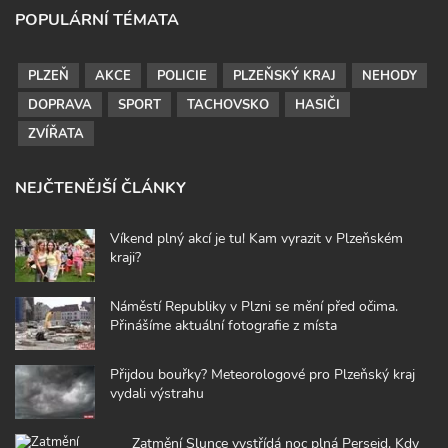
POPULÁRNÍ TÉMATA
PLZEŇ
AKCE
POLICIE
PLZEŇSKÝ KRAJ
NEHODY
DOPRAVA
SPORT
TACHOVSKO
HASIČI
ZVÍŘATA
NEJČTENĚJŠÍ ČLÁNKY
Víkend plný akcí je tu! Kam vyrazit v Plzeňském
kraji?
Náměstí Republiky v Plzni se mění před očima.
Přinášíme aktuální fotografie z místa
Přijdou bouřky? Meteorologové pro Plzeňský kraj
vydali výstrahu
Zatmění Slunce vystřídá noc plná Perseid. Kdy