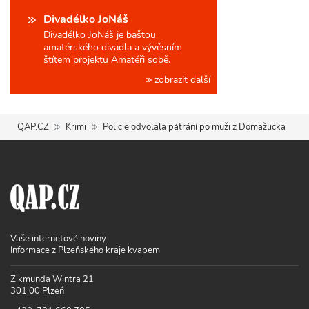
Divadélko JoNáš
Divadélko JoNáš je baštou
amatérského divadla a vývěsním
štítem projektu Amatéři sobě.
zobrazit další
QAP.CZ
Krimi
Policie odvolala pátrání po muži z Domažlicka
Vaše internetové noviny
Informace z Plzeňského kraje kvapem
Zikmunda Wintra 21
301 00 Plzeň