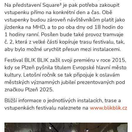
Na představení Square³ je pak potřeba zakoupit
vstupenku přímo na konkrétní den a čas. Obě
vstupenky budou zároveň návštěvníkům platit jako
jízdenka na MHD, a to po oba dny od 18 hodin do
1 hodiny ranní. Posílen bude také provoz tramvaje
č. 2, která z velké části kopíruje trasu festivalu, tak,
aby bylo možné urychlit přesun mezi instalacemi.
Festival BLIK BLIK zažil svoji premiéru v roce 2015,
kdy se Plzeň pyšnila titulem Evropské hlavní město
kultury. Letošní ročník se tak připojuje k oslavám
městských významných jubileí prezentovaných pod
značkou Plzeň 2025.
Bližší informace o jednotlivých instalacích, trase a
vstupenkách festivalu naleznete na
www.blikblik.cz