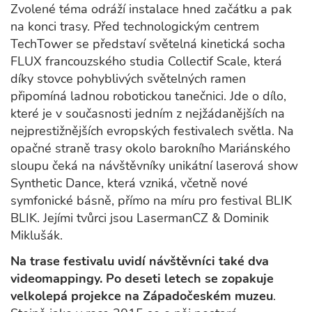
Zvolené téma odráží instalace hned začátku a pak
na konci trasy. Před technologickým centrem
TechTower se představí světelná kinetická socha
FLUX francouzského studia Collectif Scale, která
díky stovce pohyblivých světelných ramen
připomíná ladnou robotickou tanečnici. Jde o dílo,
které je v současnosti jedním z nejžádanějších na
nejprestižnějších evropských festivalech světla. Na
opačné straně trasy okolo barokního Mariánského
sloupu čeká na návštěvníky unikátní laserová show
Synthetic Dance, která vzniká, včetně nové
symfonické básně, přímo na míru pro festival BLIK
BLIK. Jejími tvůrci jsou LasermanCZ & Dominik
Miklušák.
Na trase festivalu uvidí návštěvníci také dva
videomappingy. Po deseti letech se zopakuje
velkolepá projekce na Západočeském muzeu
.