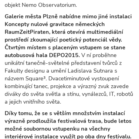
objekt Nemo Observatorium.
Galerie města Plzně nabídne mimo jiné instalaci
Koncepty nulové gravitace německých
RaumZeitPiraten, která otevírá multimediální
prostředí zkoumající poetický potenciál vědy.
Čtvrtým místem s placeným vstupem se stane
autobusová hala DEPO2015.
V ní proběhne
unikátní tanečně-světelné představení tvůrců z
Fakulty designu a umění Ladislava Sutnara s
názvem Square³. Dvacetiminutové vystoupení
kombinující tanec, projekce a výrazný zvuk zavede
diváky do světa světla a stínu, vynálezců, IT, robotů
a jejich vnitřního světa.
Díky tomu, že se s větším množstvím instalací
výrazně prodloužila festivalová trasa, bude letos
možné soubornou vstupenku na všechny
interiérové instalace využít po oba dny festivalu.