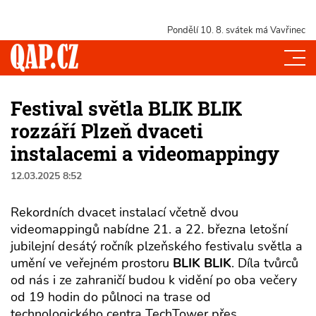
Pondělí 10. 8.
svátek má Vavřinec
Festival světla BLIK BLIK
rozzáří Plzeň dvaceti
instalacemi a videomappingy
12.03.2025 8:52
Rekordních dvacet instalací včetně dvou
videomappingů nabídne 21. a 22. března letošní
jubilejní desátý ročník plzeňského festivalu světla a
umění ve veřejném prostoru
BLIK BLIK
. Díla tvůrců
od nás i ze zahraničí budou k vidění po oba večery
od 19 hodin do půlnoci na trase od
technologického centra TechTower přes