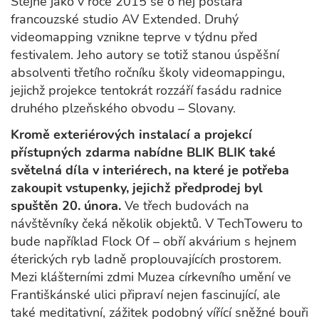
Stejně jako v roce 2015 se o něj postará
francouzské studio AV Extended. Druhý
videomapping vznikne teprve v týdnu před
festivalem. Jeho autory se totiž stanou úspěšní
absolventi třetího ročníku školy videomappingu,
jejichž projekce tentokrát rozzáří fasádu radnice
druhého plzeňského obvodu – Slovany.
Kromě exteriérových instalací a projekcí
přístupných zdarma nabídne BLIK BLIK také
světelná díla v interiérech, na které je potřeba
zakoupit vstupenky, jejichž předprodej byl
spuštěn 20. února.
Ve třech budovách na
návštěvníky čeká několik objektů. V TechToweru to
bude například Flock Of – obří akvárium s hejnem
éterických ryb ladně proplouvajících prostorem.
Mezi klášterními zdmi Muzea církevního umění ve
Františkánské ulici připraví nejen fascinující, ale
také meditativní, zážitek podobný vířící sněžné bouři