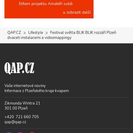
štítem projektu Amatéři sobě.
zobrazit další
QAP.CZ
Lifestyle
Festival světla BLIK BLIK rozzáří Plzeň
dvaceti instalacemi a videomappingy
Vaše internetové noviny
Informace z Plzeňského kraje kvapem
Zikmunda Wintra 21
301 00 Plzeň
+420 721 660 705
qap@qap.cz