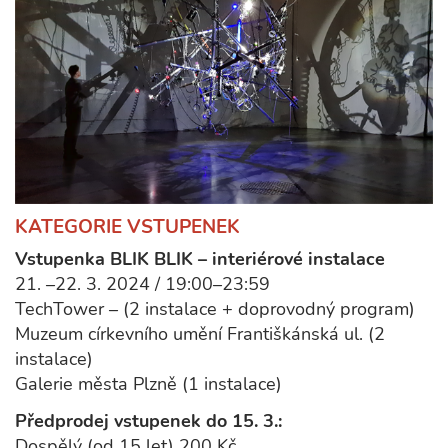
KATEGORIE VSTUPENEK
Vstupenka BLIK BLIK – interiérové instalace
21. –22. 3. 2024 / 19:00–23:59
TechTower – (2 instalace + doprovodný program)
Muzeum církevního umění Františkánská ul. (2
instalace)
Galerie města Plzně (1 instalace)
Předprodej vstupenek do 15. 3.:
Dospělý (od 15 let) 200 Kč