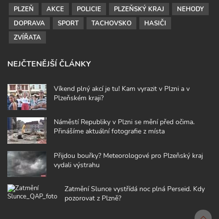
PLZEŇ
AKCE
POLICIE
PLZEŇSKÝ KRAJ
NEHODY
DOPRAVA
SPORT
TACHOVSKO
HASIČI
ZVÍŘATA
NEJČTENĚJŠÍ ČLÁNKY
Víkend plný akcí je tu! Kam vyrazit v Plzni a v
Plzeňském kraji?
Náměstí Republiky v Plzni se mění před očima.
Přinášíme aktuální fotografie z místa
Přijdou bouřky? Meteorologové pro Plzeňský kraj
vydali výstrahu
Zatmění Slunce vystřídá noc plná Perseid. Kdy
pozorovat z Plzně?