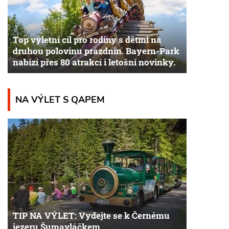
Top výletní cíl pro rodiny s dětmi na
druhou polovinu prázdnin. Bayern-Park
nabízí přes 80 atrakcí i letošní novinky.
NA VÝLET S QAPEM
TIP NA VÝLET: Vydejte se k Černému
jezeru Šumavláčkem