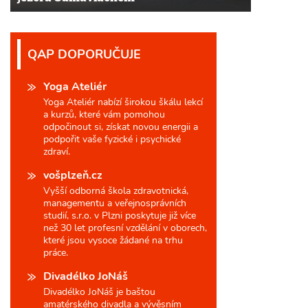
QAP DOPORUČUJE
Yoga Ateliér
Yoga Ateliér nabízí širokou škálu lekcí
a kurzů, které vám pomohou
odpočinout si, získat novou energii a
podpořit vaše fyzické i psychické
zdraví.
vošplzeň.cz
Vyšší odborná škola zdravotnická,
managementu a veřejnosprávních
studií, s.r.o. v Plzni poskytuje již více
než 30 let profesní vzdělání v oborech,
které jsou vysoce žádané na trhu
práce.
Divadélko JoNáš
Divadélko JoNáš je baštou
amatérského divadla a vývěsním