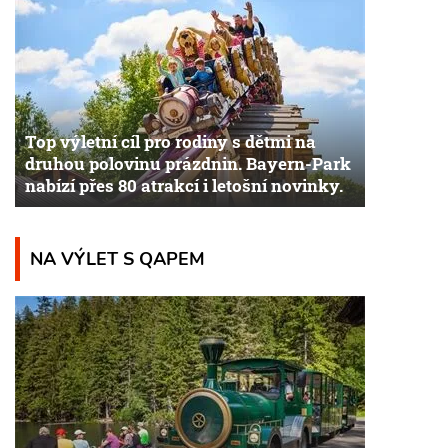
Top výletní cíl pro rodiny s dětmi na
druhou polovinu prázdnin. Bayern-Park
nabízí přes 80 atrakcí i letošní novinky.
NA VÝLET S QAPEM