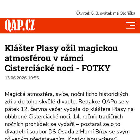
Čtvrtek 6. 8.
svátek má Oldřiška
Klášter Plasy ožil magickou
atmosférou v rámci
Cisterciácké noci - FOTKY
13.06.2026 10:55
Magická atmosféra, svíce, noční ticho historických
zdí a do toho skvělé divadlo. Redakce QAPu se v
pátek 12. června večer vydala do kláštera Plasy na
oblíbené Cisterciácké noci. 14. ročník tradičních
nočních prohlídek se vydařil – postaral se o to
divadelní soubor DS Osada z Horní Břízy se svým
oživeným představením „Kostky jsou vrženy“.