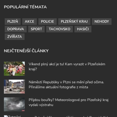
POPULÁRNÍ TÉMATA
PLZEŇ
AKCE
POLICIE
PLZEŇSKÝ KRAJ
NEHODY
DOPRAVA
SPORT
TACHOVSKO
HASIČI
ZVÍŘATA
NEJČTENĚJŠÍ ČLÁNKY
Víkend plný akcí je tu! Kam vyrazit v Plzeňském
kraji?
Náměstí Republiky v Plzni se mění před očima.
Přinášíme aktuální fotografie z místa
Přijdou bouřky? Meteorologové pro Plzeňský kraj
vydali výstrahu