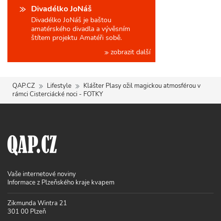
Divadélko JoNáš
Divadélko JoNáš je baštou
amatérského divadla a vývěsním
štítem projektu Amatéři sobě.
zobrazit další
QAP.CZ
Lifestyle
Klášter Plasy ožil magickou atmosférou v
rámci Cisterciácké noci - FOTKY
Vaše internetové noviny
Informace z Plzeňského kraje kvapem
Zikmunda Wintra 21
301 00 Plzeň