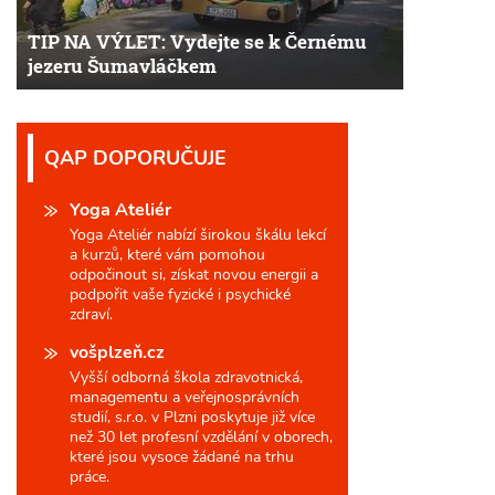
TIP NA VÝLET: Vydejte se k Černému
jezeru Šumavláčkem
QAP DOPORUČUJE
Yoga Ateliér
Yoga Ateliér nabízí širokou škálu lekcí
a kurzů, které vám pomohou
odpočinout si, získat novou energii a
podpořit vaše fyzické i psychické
zdraví.
vošplzeň.cz
Vyšší odborná škola zdravotnická,
managementu a veřejnosprávních
studií, s.r.o. v Plzni poskytuje již více
než 30 let profesní vzdělání v oborech,
které jsou vysoce žádané na trhu
práce.