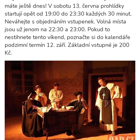
máte ještě dnes! V sobotu 13. června prohlídky
startují opět od 19:00 do 23:30 každých 30 minut.
Neváhejte s objednáním vstupenek. Volná místa
jsou už jenom na 22:30 a 23:00. Pokud to
nestihnete tento víkend, poznačte si do kalendáře
podzimní termín 12. září. Základní vstupné je 200
Kč.