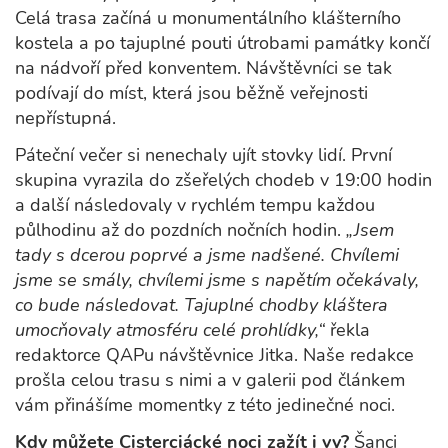
Celá trasa začíná u monumentálního klášterního
kostela a po tajuplné pouti útrobami památky končí
na nádvoří před konventem. Návštěvníci se tak
podívají do míst, která jsou běžně veřejnosti
nepřístupná.
Páteční večer si nenechaly ujít stovky lidí. První
skupina vyrazila do zšeřelých chodeb v 19:00 hodin
a další následovaly v rychlém tempu každou
půlhodinu až do pozdních nočních hodin.
„Jsem
tady s dcerou poprvé a jsme nadšené. Chvílemi
jsme se smály, chvílemi jsme s napětím očekávaly,
co bude následovat. Tajuplné chodby kláštera
umocňovaly atmosféru celé prohlídky,“
řekla
redaktorce QAPu návštěvnice Jitka. Naše redakce
prošla celou trasu s nimi a v galerii pod článkem
vám přinášíme momentky z této jedinečné noci.
Kdy můžete Cisterciácké noci zažít i vy?
Šanci