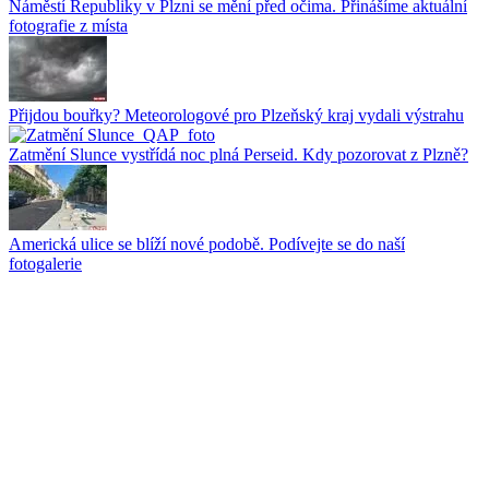
Náměstí Republiky v Plzni se mění před očima. Přinášíme aktuální
fotografie z místa
Přijdou bouřky? Meteorologové pro Plzeňský kraj vydali výstrahu
Zatmění Slunce vystřídá noc plná Perseid. Kdy pozorovat z Plzně?
Americká ulice se blíží nové podobě. Podívejte se do naší
fotogalerie