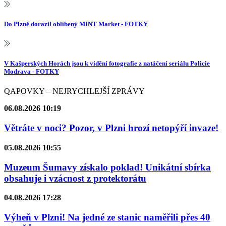
Do Plzně dorazil oblíbený MINT Market - FOTKY
V Kašperských Horách jsou k vidění fotografie z natáčení seriálu Policie
Modrava - FOTKY
QAPOVKY – NEJRYCHLEJŠÍ ZPRÁVY
06.08.2026 10:19
Větráte v noci? Pozor, v Plzni hrozí netopýří invaze!
05.08.2026 10:55
Muzeum Šumavy získalo poklad! Unikátní sbírka
obsahuje i vzácnost z protektorátu
04.08.2026 17:28
Výheň v Plzni! Na jedné ze stanic naměřili přes 40