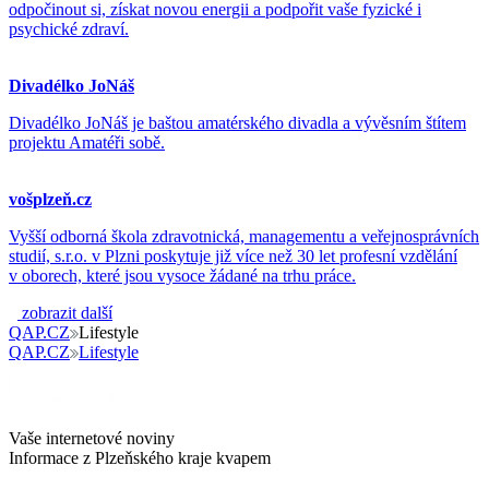
odpočinout si, získat novou energii a podpořit vaše fyzické i
psychické zdraví.
Divadélko JoNáš
Divadélko JoNáš je baštou amatérského divadla a vývěsním štítem
projektu Amatéři sobě.
vošplzeň.cz
Vyšší odborná škola zdravotnická, managementu a veřejnosprávních
studií, s.r.o. v Plzni poskytuje již více než 30 let profesní vzdělání
v oborech, které jsou vysoce žádané na trhu práce.
zobrazit další
QAP.CZ
Lifestyle
QAP.CZ
Lifestyle
Vaše internetové noviny
Informace z Plzeňského kraje kvapem