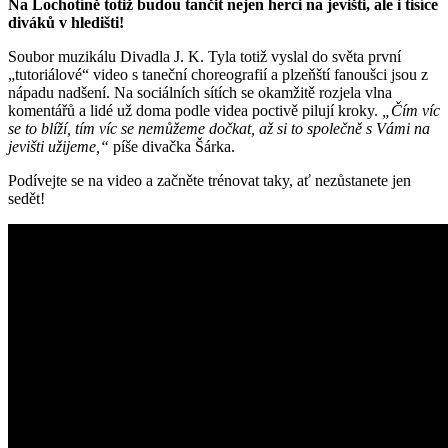
Na Lochotíně totiž budou tančit nejen herci na jevišti, ale i tisíce
diváků v hledišti!
Soubor muzikálu Divadla J. K. Tyla totiž vyslal do světa první
„tutoriálové“ video s taneční choreografií a plzeňští fanoušci jsou z
nápadu nadšení. Na sociálních sítích se okamžitě rozjela vlna
komentářů a lidé už doma podle videa poctivě pilují kroky.
„Čím víc
se to blíží, tím víc se nemůžeme dočkat, až si to společně s Vámi na
jevišti užijeme,“
píše divačka Šárka.
Podívejte se na video a začněte trénovat taky, ať nezůstanete jen
sedět!