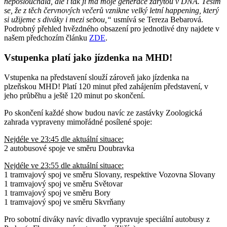
neposlouchala, ale i tak ji má moje generace zarytou v DNA. Těším
se, že z těch červnových večerů vznikne velký letní happening, který
si užijeme s diváky i mezi sebou,“
usmívá se Tereza Bebarová.
Podrobný přehled hvězdného obsazení pro jednotlivé dny najdete v
našem předchozím článku
ZDE
.
Vstupenka platí jako jízdenka na MHD!
Vstupenka na představení slouží zároveň jako jízdenka na
plzeňskou MHD! Platí 120 minut před zahájením představení, v
jeho průběhu a ještě 120 minut po skončení.
Po skončení každé show budou navíc ze zastávky Zoologická
zahrada vypraveny mimořádné posílené spoje:
Nejdéle ve 23:45 dle aktuální situace:
2 autobusové spoje ve směru Doubravka
Nejdéle ve 23:55 dle aktuální situace:
1 tramvajový spoj ve směru Slovany, respektive Vozovna Slovany
1 tramvajový spoj ve směru Světovar
1 tramvajový spoj ve směru Bory
1 tramvajový spoj ve směru Skvrňany
Pro sobotní diváky navíc divadlo vypravuje speciální autobusy z