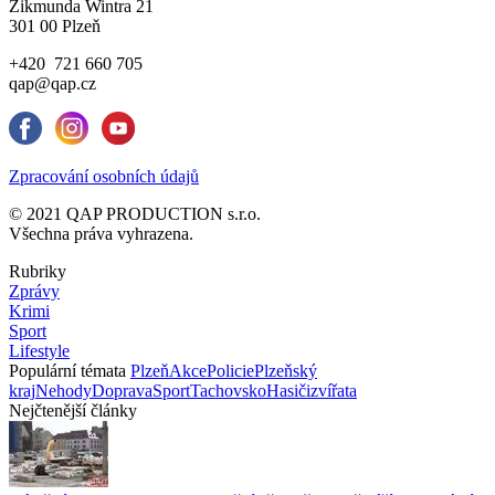
Zikmunda Wintra 21
301 00 Plzeň
+420 721 660 705
qap@qap.cz
Zpracování osobních údajů
© 2021 QAP PRODUCTION s.r.o.
Všechna práva vyhrazena.
Rubriky
Zprávy
Krimi
Sport
Lifestyle
Populární témata
Plzeň
Akce
Policie
Plzeňský
kraj
Nehody
Doprava
Sport
Tachovsko
Hasiči
zvířata
Nejčtenější články