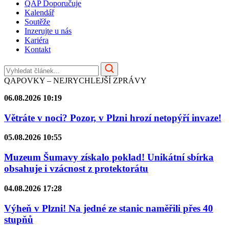
QAP Doporučuje
Kalendář
Soutěže
Inzerujte u nás
Kariéra
Kontakt
QAPOVKY – NEJRYCHLEJŠÍ ZPRÁVY
06.08.2026 10:19
Větráte v noci? Pozor, v Plzni hrozí netopýří invaze!
05.08.2026 10:55
Muzeum Šumavy získalo poklad! Unikátní sbírka
obsahuje i vzácnost z protektorátu
04.08.2026 17:28
Výheň v Plzni! Na jedné ze stanic naměřili přes 40
stupňů