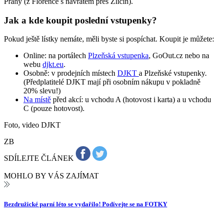
Prahy (z Florence s návratem přes Zličín).
Jak a kde koupit poslední vstupenky?
Pokud ještě lístky nemáte, měli byste si pospíchat. Koupit je můžete:
Online: na portálech
Plzeňská vstupenka
, GoOut.cz nebo na
webu
djkt.eu
.
Osobně: v prodejních místech
DJKT
a Plzeňské vstupenky.
(Předplatitelé DJKT mají při osobním nákupu v pokladně
20% slevu!)
Na místě
před akcí: u vchodu A (hotovost i karta) a u vchodu
C (pouze hotovost).
Foto, video DJKT
ZB
SDÍLEJTE ČLÁNEK
MOHLO BY VÁS ZAJÍMAT
Bezdružické parní léto se vydařilo! Podívejte se na FOTKY