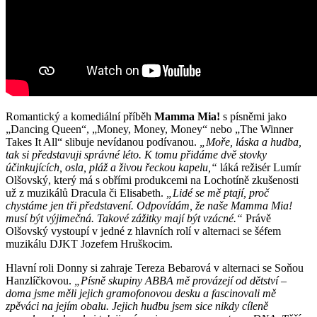
Romantický a komediální příběh
Mamma Mia!
s písněmi jako
„Dancing Queen“, „Money, Money, Money“ nebo „The Winner
Takes It All“ slibuje nevídanou podívanou.
„Moře, láska a hudba,
tak si představuji správné léto. K tomu přidáme dvě stovky
účinkujících, osla, pláž a živou řeckou kapelu,“
láká režisér Lumír
Olšovský, který má s obřími produkcemi na Lochotíně zkušenosti
už z muzikálů Dracula či Elisabeth.
„Lidé se mě ptají, proč
chystáme jen tři představení. Odpovídám, že naše Mamma Mia!
musí být výjimečná. Takové zážitky mají být vzácné.“
Právě
Olšovský vystoupí v jedné z hlavních rolí v alternaci se šéfem
muzikálu DJKT Jozefem Hruškocim.
Hlavní roli Donny si zahraje Tereza Bebarová v alternaci se Soňou
Hanzlíčkovou.
„Písně skupiny ABBA mě provázejí od dětství –
doma jsme měli jejich gramofonovou desku a fascinovali mě
zpěváci na jejím obalu. Jejich hudbu jsem sice nikdy cíleně