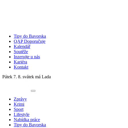
Tipy do Bavorska
QAP Doporučuje
Kalendář
Soutěže
Inzerujte u nás
Kariéra
Kontakt
Pátek 7. 8.
svátek má Lada
Zprávy
Krimi
Sport
Lifestyle
Nabídka práce
Tipy do Bavorska