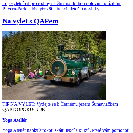
Top výletní cíl pro rodiny s dětmi na druhou polovinu prázdnin.
Bayern-Park nabízí přes 80 atrakcí i letošní novinky.
Na výlet s QAPem
TIP NA VÝLET: Vydejte se k Černému jezeru Šumavláčkem
QAP DOPORUČUJE
Yoga Ateliér
Yoga Ateliér nabízí širokou škálu lekcí a kurzů, které vám pomohou