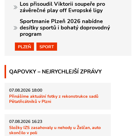
Los přisoudil Viktorii soupeře pro
závěrečné play off Evropské ligy
Sportmanie Plzeň 2026 nabídne
desítky sportů i bohatý doprovodný
program
PLZEŇ
SPORT
QAPOVKY – NEJRYCHLEJŠÍ ZPRÁVY
07.08.2026 18:00
Přinášíme aktuální fotky z rekonstrukce sadů
Pětatřicátníků v Plzni
07.08.2026 16:23
Složky IZS zasahovaly u nehody u Želčan, auto
skončilo v poli