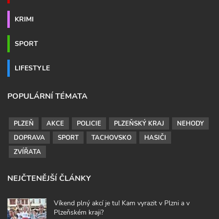
KRIMI
SPORT
LIFESTYLE
POPULÁRNÍ TÉMATA
PLZEŇ
AKCE
POLICIE
PLZEŇSKÝ KRAJ
NEHODY
DOPRAVA
SPORT
TACHOVSKO
HASIČI
ZVÍŘATA
NEJČTENĚJŠÍ ČLÁNKY
Víkend plný akcí je tu! Kam vyrazit v Plzni a v
Plzeňském kraji?