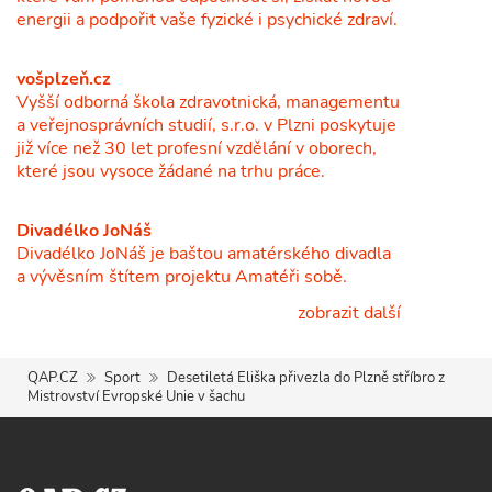
energii a podpořit vaše fyzické i psychické zdraví.
vošplzeň.cz
Vyšší odborná škola zdravotnická, managementu
a veřejnosprávních studií, s.r.o. v Plzni poskytuje
již více než 30 let profesní vzdělání v oborech,
které jsou vysoce žádané na trhu práce.
Divadélko JoNáš
Divadélko JoNáš je baštou amatérského divadla
a vývěsním štítem projektu Amatéři sobě.
zobrazit další
QAP.CZ
Sport
Desetiletá Eliška přivezla do Plzně stříbro z
Mistrovství Evropské Unie v šachu