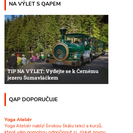
NA VÝLET S QAPEM
TIP NA VÝLET: Vydejte se k Černému
jezeru Šumavláčkem
QAP DOPORUČUJE
Yoga Ateliér
Yoga Ateliér nabízí širokou škálu lekcí a kurzů,
které vám pomohou odpočinout si, získat novou