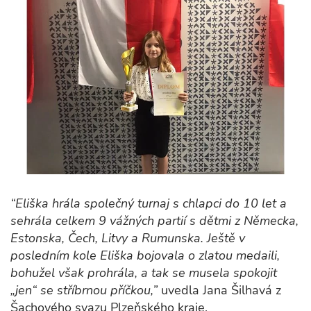
“Eliška hrála společný turnaj s chlapci do 10 let a
sehrála celkem 9 vážných partií s dětmi z Německa,
Estonska, Čech, Litvy a Rumunska. Ještě v
posledním kole Eliška bojovala o zlatou medaili,
bohužel však prohrála, a tak se musela spokojit
„jen“ se stříbrnou příčkou,”
uvedla Jana Šilhavá z
Šachového svazu Plzeňského kraje.