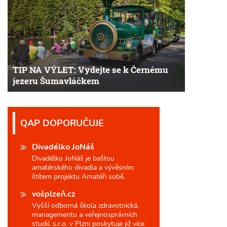
TIP NA VÝLET: Vydejte se k Černému
jezeru Šumavláčkem
QAP DOPORUČUJE
Divadélko JoNáš
Divadélko JoNáš je baštou
amatérského divadla a vývěsním
štítem projektu Amatéři sobě.
vošplzeň.cz
Vyšší odborná škola zdravotnická,
managementu a veřejnosprávních
studií, s.r.o. v Plzni poskytuje již více