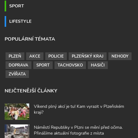
SPORT
LIFESTYLE
POPULÁRNÍ TÉMATA
PLZEŇ
AKCE
POLICIE
PLZEŇSKÝ KRAJ
NEHODY
DOPRAVA
SPORT
TACHOVSKO
HASIČI
ZVÍŘATA
NEJČTENĚJŠÍ ČLÁNKY
Víkend plný akcí je tu! Kam vyrazit v Plzeňském
kraji?
Náměstí Republiky v Plzni se mění před očima.
Přinášíme aktuální fotografie z místa