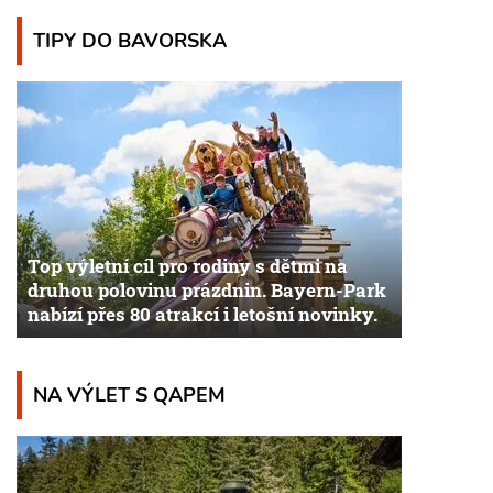
TIPY DO BAVORSKA
Top výletní cíl pro rodiny s dětmi na
druhou polovinu prázdnin. Bayern-Park
nabízí přes 80 atrakcí i letošní novinky.
NA VÝLET S QAPEM