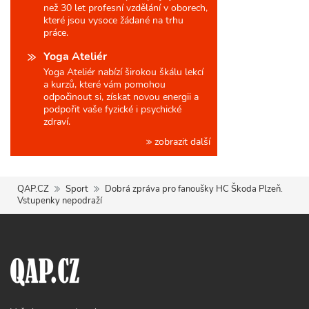
než 30 let profesní vzdělání v oborech,
které jsou vysoce žádané na trhu
práce.
Yoga Ateliér
Yoga Ateliér nabízí širokou škálu lekcí
a kurzů, které vám pomohou
odpočinout si, získat novou energii a
podpořit vaše fyzické i psychické
zdraví.
zobrazit další
QAP.CZ
Sport
Dobrá zpráva pro fanoušky HC Škoda Plzeň.
Vstupenky nepodraží