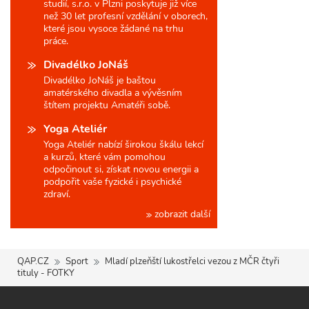
studií, s.r.o. v Plzni poskytuje již více
než 30 let profesní vzdělání v oborech,
které jsou vysoce žádané na trhu
práce.
Divadélko JoNáš
Divadélko JoNáš je baštou
amatérského divadla a vývěsním
štítem projektu Amatéři sobě.
Yoga Ateliér
Yoga Ateliér nabízí širokou škálu lekcí
a kurzů, které vám pomohou
odpočinout si, získat novou energii a
podpořit vaše fyzické i psychické
zdraví.
zobrazit další
QAP.CZ
Sport
Mladí plzeňští lukostřelci vezou z MČR čtyři
tituly - FOTKY