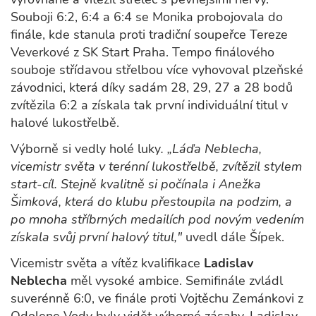
Souboji 6:2, 6:4 a 6:4 se Monika probojovala do
finále, kde stanula proti tradiční soupeřce Tereze
Veverkové z SK Start Praha. Tempo finálového
souboje střídavou střelbou více vyhovoval plzeňské
závodnici, která díky sadám 28, 29, 27 a 28 bodů
zvítězila 6:2 a získala tak první individuální titul v
halové lukostřelbě.
Výborně si vedly holé luky
.
„Láďa Neblecha,
vicemistr světa v terénní lukostřelbě, zvítězil stylem
start-cíl. Stejně kvalitně si počínala i Anežka
Šimková, která do klubu přestoupila na podzim, a
po mnoha stříbrných medailích pod novým vedením
získala svůj první halový titul,"
uvedl dále Šípek.
Vicemistr světa a vítěz kvalifikace
Ladislav
Neblecha
měl vysoké ambice. Semifinále zvládl
suverénně 6:0, ve finále proti Vojtěchu Zemánkovi z