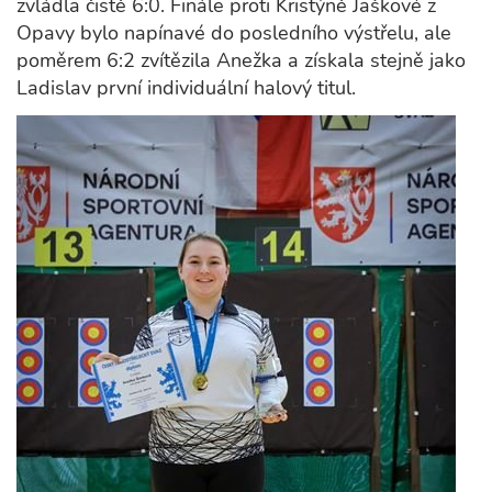
zvládla čistě 6:0. Finále proti Kristýně Jaškové z
Opavy bylo napínavé do posledního výstřelu, ale
poměrem 6:2 zvítězila Anežka a získala stejně jako
Ladislav první individuální halový titul.