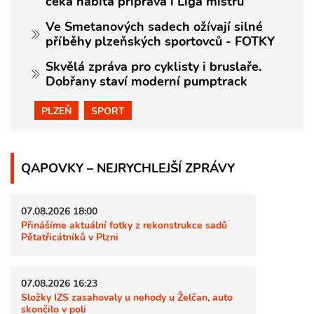
čeká nabitá příprava i Liga mistrů
Ve Smetanových sadech ožívají silné
příběhy plzeňských sportovců - FOTKY
Skvělá zpráva pro cyklisty i bruslaře.
Dobřany staví moderní pumptrack
PLZEŇ
SPORT
QAPOVKY – NEJRYCHLEJŠÍ ZPRÁVY
07.08.2026 18:00
Přinášíme aktuální fotky z rekonstrukce sadů
Pětatřicátníků v Plzni
07.08.2026 16:23
Složky IZS zasahovaly u nehody u Želčan, auto
skončilo v poli