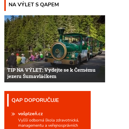
NA VÝLET S QAPEM
TIP NA VÝLET: Vydejte se k Černému
jezeru Šumavláčkem
QAP DOPORUČUJE
vošplzeň.cz
Vyšší odborná škola zdravotnická,
managementu a veřejnosprávních