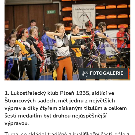
1. Lukostřelecký klub Plzeň 1935, sídlící ve
Štruncových sadech, měl jednu z největších
výprav a díky čtyřem získaným titulům a celkem
šesti medailím byl druhou nejúspěšnější
výpravou.
Turnaj se skládal tradičně z kvalifikační části, dále z