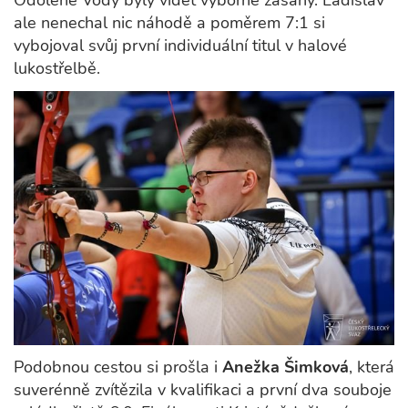
Odolene Vody byly vidět výborné zásahy. Ladislav
ale nenechal nic náhodě a poměrem 7:1 si
vybojoval svůj první individuální titul v halové
lukostřelbě.
Podobnou cestou si prošla i
Anežka Šimková
, která
suverénně zvítězila v kvalifikaci a první dva souboje