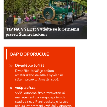
TIP NA VÝLET: Vydejte se k Černému
jezeru Šumavláčkem
QAP DOPORUČUJE
Divadélko JoNáš
Divadélko JoNáš je baštou
amatérského divadla a vývěsním
štítem projektu Amatéři sobě.
vošplzeň.cz
Vyšší odborná škola zdravotnická,
managementu a veřejnosprávních
studií, s.r.o. v Plzni poskytuje již více
než 30 let profesní vzdělání v oborech,