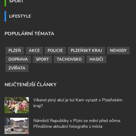
SPORT
LIFESTYLE
POPULÁRNÍ TÉMATA
PLZEŇ
AKCE
POLICIE
PLZEŇSKÝ KRAJ
NEHODY
DOPRAVA
SPORT
TACHOVSKO
HASIČI
ZVÍŘATA
NEJČTENĚJŠÍ ČLÁNKY
Víkend plný akcí je tu! Kam vyrazit v Plzeňském
kraji?
Náměstí Republiky v Plzni se mění před očima.
Přinášíme aktuální fotografie z místa