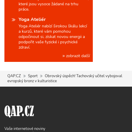
které jsou vysoce žádané na trhu
práce.
Yoga Ateliér
Yoga Ateliér nabízí širokou škálu lekcí
a kurzů, které vám pomohou
odpočinout si, získat novou energii a
podpořit vaše fyzické i psychické
zdraví.
zobrazit další
QAP.CZ
Sport
Obrovský úspěch! Tachovský učitel vybojoval
evropský bronz v kulturistice
Vaše internetové noviny