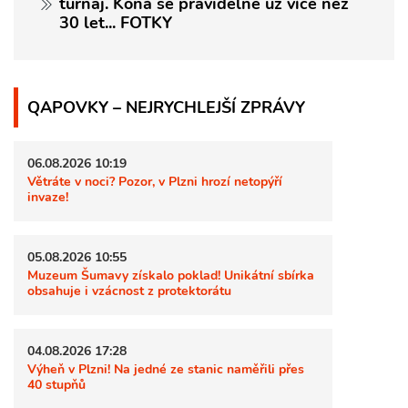
turnaj. Koná se pravidelně už více než
30 let... FOTKY
QAPOVKY – NEJRYCHLEJŠÍ ZPRÁVY
06.08.2026 10:19
Větráte v noci? Pozor, v Plzni hrozí netopýří
invaze!
05.08.2026 10:55
Muzeum Šumavy získalo poklad! Unikátní sbírka
obsahuje i vzácnost z protektorátu
04.08.2026 17:28
Výheň v Plzni! Na jedné ze stanic naměřili přes
40 stupňů