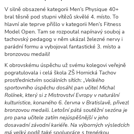
V silně obsazené kategorii Men’s Physique 40+
bral těsně pod stupni vítězů skvělé 4. místo. To
hlavní ale teprve přišlo v kategorii Men’s Fitness
Model Open. Tam se rozpoutal napínavý souboj a
tachovský pedagog v něm ukázal železné nervy i
parádní formu a vybojoval fantastické 3. místo a
bronzovou medaili!
K obrovskému úspěchu už svému kolegovi veřejně
pogratulovala i celá škola ZŠ Hornická Tachov
prostřednictvím sociálních sítích:
„Velkého
sportovního úspěchu dosáhl pan učitel Michal
Rolínek, který si z Mistrovství Evropy v naturální
kulturistice, konaného 6. června v Bratislavě, přivezl
bronzovou medaili. Letošní pátá soutěžní sezóna je
pro pana učitele zatím nejúspěšnější v jeho
dosavadní závodní kariéře. Na výborných výsledcích
má velký podíl také spolupráce s trenérkou