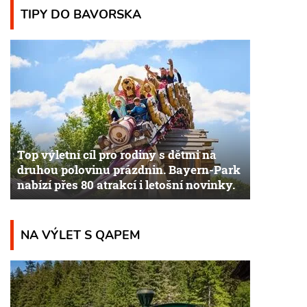
TIPY DO BAVORSKA
Top výletní cíl pro rodiny s dětmi na
druhou polovinu prázdnin. Bayern-Park
nabízí přes 80 atrakcí i letošní novinky.
NA VÝLET S QAPEM